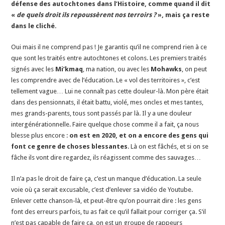
défense des autochtones dans l’Histoire, comme quand il dit
«
de quels droit ils repoussèrent nos terroirs ?
», mais ça reste
dans le cliché.
Oui mais il ne comprend pas ! Je garantis qu’il ne comprend rien à ce
que sont les traités entre autochtones et colons. Les premiers traités
signés avec les
Mi’kmaq
, ma nation, ou avec les
Mohawks
, on peut
les comprendre avec de l’éducation. Le « vol des territoires », c’est
tellement vague… Lui ne connaît pas cette douleur-là. Mon père était
dans des pensionnats, il était battu, violé, mes oncles et mes tantes,
mes grands-parents, tous sont passés par là. Il y a une douleur
intergénérationnelle. Faire quelque chose comme il a fait, ça nous
blesse plus encore :
on est en 2020, et on a encore des gens qui
font ce genre de choses blessantes
. Là on est fâchés, et si on se
fâche ils vont dire regardez, ils réagissent comme des sauvages…
Il n’a pas le droit de faire ça, c’est un manque d’éducation. La seule
voie où ça serait excusable, c’est d’enlever sa vidéo de Youtube.
Enlever cette chanson-là, et peut-être qu’on pourrait dire : les gens
font des erreurs parfois, tu as fait ce qu’il fallait pour corriger ça. S’il
n’est pas capable de faire ça, on est un groupe de rappeurs