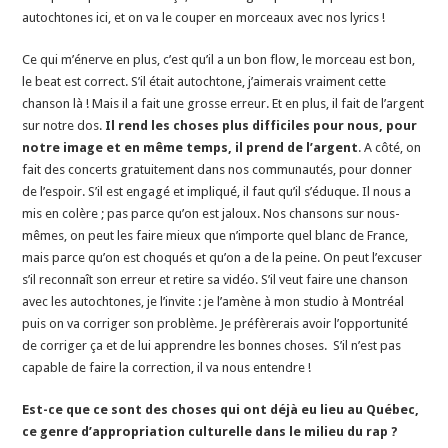
autochtones ici, et on va le couper en morceaux avec nos lyrics !
Ce qui m’énerve en plus, c’est qu’il a un bon flow, le morceau est bon,
le beat est correct. S’il était autochtone, j’aimerais vraiment cette
chanson là ! Mais il a fait une grosse erreur. Et en plus, il fait de l’argent
sur notre dos.
Il rend les choses plus difficiles pour nous, pour
notre image et en même temps, il prend de l’argent
. A côté, on
fait des concerts gratuitement dans nos communautés, pour donner
de l’espoir. S’il est engagé et impliqué, il faut qu’il s’éduque. Il nous a
mis en colère ; pas parce qu’on est jaloux. Nos chansons sur nous-
mêmes, on peut les faire mieux que n’importe quel blanc de France,
mais parce qu’on est choqués et qu’on a de la peine. On peut l’excuser
s’il reconnaît son erreur et retire sa vidéo. S’il veut faire une chanson
avec les autochtones, je l’invite : je l’amène à mon studio à Montréal
puis on va corriger son problème. Je préfèrerais avoir l’opportunité
de corriger ça et de lui apprendre les bonnes choses. S’il n’est pas
capable de faire la correction, il va nous entendre !
Est-ce que ce sont des choses qui ont déjà eu lieu au Québec,
ce genre d’appropriation culturelle dans le milieu du rap ?