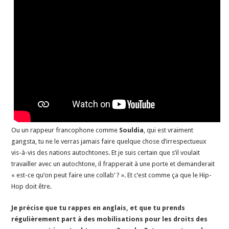
Ou un rappeur francophone comme
Souldia
, qui est vraiment
gangsta, tu ne le verras jamais faire quelque chose d’irrespectueux
vis-à-vis des nations autochtones. Et je suis certain que s’il voulait
travailler avec un autochtone, il frapperait à une porte et demanderait
« est-ce qu’on peut faire une collab’ ? ». Et c’est comme ça que le Hip-
Hop doit être.
Je précise que tu rappes en anglais, et que tu prends
régulièrement part à des mobilisations pour les droits des