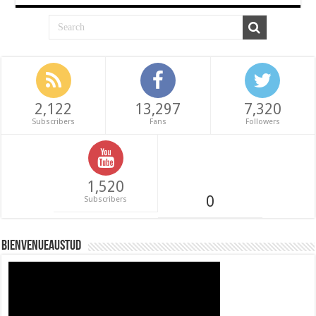
2,122
13,297
7,320
Subscribers
Fans
Followers
1,520
0
Subscribers
Bienvenueaustud