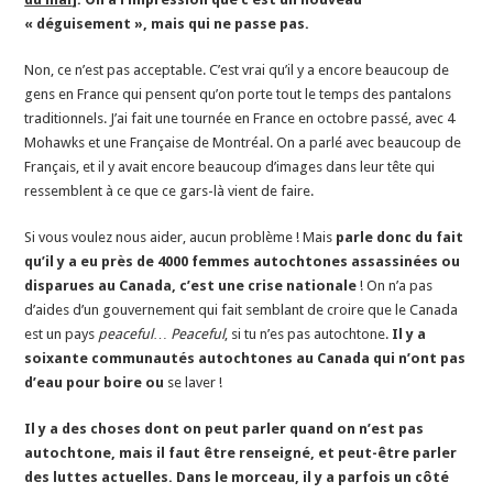
« déguisement », mais qui ne passe pas.
Non, ce n’est pas acceptable. C’est vrai qu’il y a encore beaucoup de
gens en France qui pensent qu’on porte tout le temps des pantalons
traditionnels. J’ai fait une tournée en France en octobre passé, avec 4
Mohawks et une Française de Montréal. On a parlé avec beaucoup de
Français, et il y avait encore beaucoup d’images dans leur tête qui
ressemblent à ce que ce gars-là vient de faire.
Si vous voulez nous aider, aucun problème ! Mais
parle donc du fait
qu’il y a eu près de 4000 femmes autochtones assassinées ou
disparues au Canada, c’est une crise nationale
! On n’a pas
d’aides d’un gouvernement qui fait semblant de croire que le Canada
est un pays
peaceful
…
Peaceful
, si tu n’es pas autochtone.
Il y a
soixante communautés autochtones au Canada qui n’ont pas
d’eau pour boire ou
se laver !
Il y a des choses dont on peut parler quand on n’est pas
autochtone, mais il faut être renseigné, et peut-être parler
des luttes actuelles. Dans le morceau, il y a parfois un côté