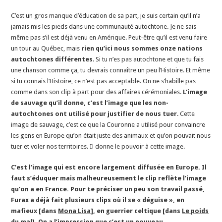
C’est un gros manque d’éducation de sa part, je suis certain qu’il n’a
jamais mis les pieds dans une communauté autochtone. Je ne sais
même pas s’il est déjà venu en Amérique. Peut-être qu’il est venu faire
un tour au Québec, mais
rien qu’ici nous sommes onze nations
autochtones différentes
. Si tu n’es pas autochtone et que tu fais
une chanson comme ça, tu devrais connaître un peu l’Histoire. Et même
si tu connais l’Histoire, ce n’est pas acceptable. On ne s’habille pas
comme dans son clip à part pour des affaires cérémoniales.
L’image
de sauvage qu’il donne, c’est l’image que les non-
autochtones ont utilisé pour justifier de nous tuer
. Cette
image de sauvage, c’est ce que la Couronne a utilisé pour convaincre
les gens en Europe qu’on était juste des animaux et qu’on pouvait nous
tuer et voler nos territoires. Il donne le pouvoir à cette image.
C’est l’image qui est encore largement diffusée en Europe. Il
faut s’éduquer mais malheureusement le clip reflète l’image
qu’on a en France. Pour te préciser un peu son travail passé,
Furax a déjà fait plusieurs clips où il se « déguise », en
mafieux [dans
Mona Lisa
], en guerrier celtique [dans
Le poids
du mal
]. On a l’impression que c’est un nouveau