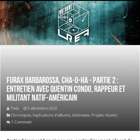
Home
/
Chroniques
/
Furax Barbarossa, Cha-O-Ha - Partie 2 :
Entretien avec Quentin Condo, rappeur et militant natif-américain
Furax Barbarossa, Cha-O-Ha - Partie 2 :
Entretien avec Quentin Condo, rappeur et
militant natif-américain
Théo
5 décembre 2020
Chroniques
,
Explications d'albums
,
Interviews
,
Projets récents
1 Comment