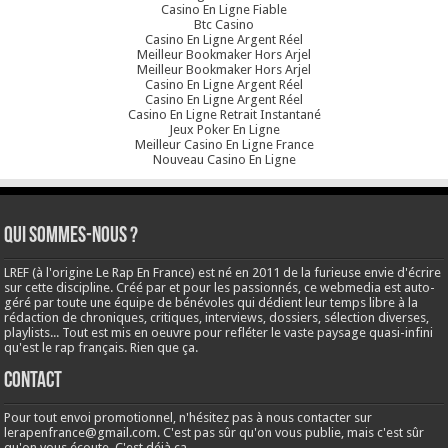
Casino En Ligne Fiable
Btc Casino
Casino En Ligne Argent Réel
Meilleur Bookmaker Hors Arjel
Meilleur Bookmaker Hors Arjel
Casino En Ligne Argent Réel
Casino En Ligne Argent Réel
Casino En Ligne Retrait Instantané
Jeux Poker En Ligne
Meilleur Casino En Ligne France
Nouveau Casino En Ligne
Qui sommes-nous ?
LREF (à l'origine Le Rap En France) est né en 2011 de la furieuse envie d'écrire
sur cette discipline. Créé par et pour les passionnés, ce webmedia est auto-
géré par toute une équipe de bénévoles qui dédient leur temps libre à la
rédaction de chroniques, critiques, interviews, dossiers, sélection diverses,
playlists... Tout est mis en oeuvre pour refléter le vaste paysage quasi-infini
qu'est le rap français. Rien que ça.
Contact
Pour tout envoi promotionnel, n'hésitez pas à nous contacter sur
lerapenfrance@gmail.com
. C'est pas sûr qu'on vous publie, mais c'est sûr
qu'on vous écoute. C'est déjà ça.