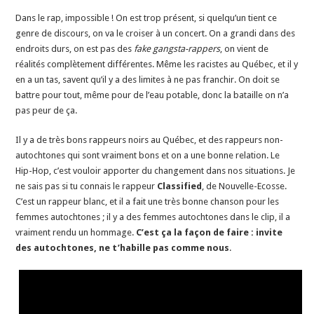
Dans le rap, impossible ! On est trop présent, si quelqu’un tient ce
genre de discours, on va le croiser à un concert. On a grandi dans des
endroits durs, on est pas des
fake gangsta-rappers
, on vient de
réalités complètement différentes. Même les racistes au Québec, et il y
en a un tas, savent qu’il y a des limites à ne pas franchir. On doit se
battre pour tout, même pour de l’eau potable, donc la bataille on n’a
pas peur de ça.
Il y a de très bons rappeurs noirs au Québec, et des rappeurs non-
autochtones qui sont vraiment bons et on a une bonne relation. Le
Hip-Hop, c’est vouloir apporter du changement dans nos situations. Je
ne sais pas si tu connais le rappeur
Classified
, de Nouvelle-Ecosse.
C’est un rappeur blanc, et il a fait une très bonne chanson pour les
femmes autochtones ; il y a des femmes autochtones dans le clip, il a
vraiment rendu un hommage.
C’est ça la façon de faire : invite
des autochtones, ne t’habille pas comme nous
.