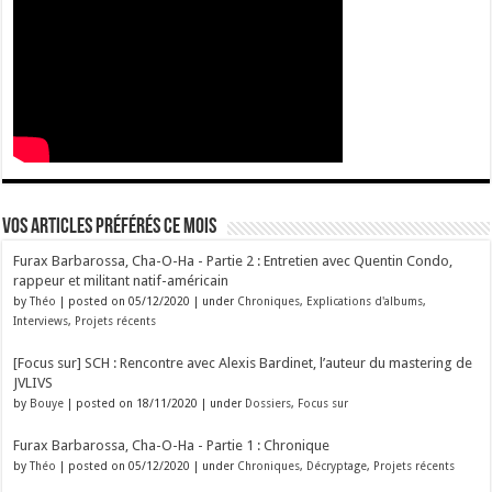
Vos articles préférés ce mois
Furax Barbarossa, Cha-O-Ha - Partie 2 : Entretien avec Quentin Condo,
rappeur et militant natif-américain
by
Théo
|
posted on 05/12/2020
|
under
Chroniques
,
Explications d'albums
,
Interviews
,
Projets récents
[Focus sur] SCH : Rencontre avec Alexis Bardinet, l’auteur du mastering de
JVLIVS
by
Bouye
|
posted on 18/11/2020
|
under
Dossiers
,
Focus sur
Furax Barbarossa, Cha-O-Ha - Partie 1 : Chronique
by
Théo
|
posted on 05/12/2020
|
under
Chroniques
,
Décryptage
,
Projets récents