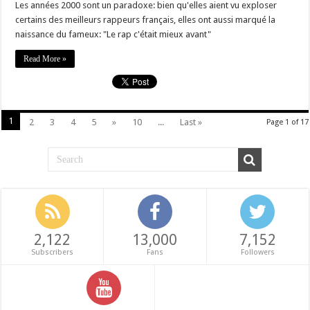
Les années 2000 sont un paradoxe: bien qu'elles aient vu exploser
certains des meilleurs rappeurs français, elles ont aussi marqué la
naissance du fameux: "Le rap c'était mieux avant"
Read More »
1
2
3
4
5
»
10
...
Last »
Page 1 of 17
2,122
13,000
7,152
Subscribers
Fans
Followers