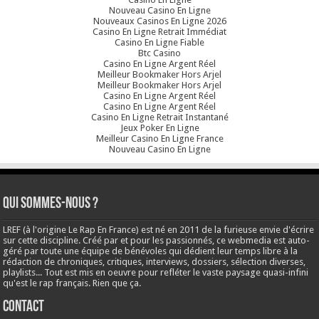
Nouveau Casino En Ligne
Nouveaux Casinos En Ligne 2026
Casino En Ligne Retrait Immédiat
Casino En Ligne Fiable
Btc Casino
Casino En Ligne Argent Réel
Meilleur Bookmaker Hors Arjel
Meilleur Bookmaker Hors Arjel
Casino En Ligne Argent Réel
Casino En Ligne Argent Réel
Casino En Ligne Retrait Instantané
Jeux Poker En Ligne
Meilleur Casino En Ligne France
Nouveau Casino En Ligne
Qui sommes-nous ?
LREF (à l'origine Le Rap En France) est né en 2011 de la furieuse envie d'écrire
sur cette discipline. Créé par et pour les passionnés, ce webmedia est auto-
géré par toute une équipe de bénévoles qui dédient leur temps libre à la
rédaction de chroniques, critiques, interviews, dossiers, sélection diverses,
playlists... Tout est mis en oeuvre pour refléter le vaste paysage quasi-infini
qu'est le rap français. Rien que ça.
Contact