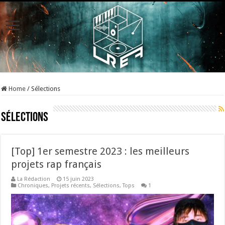
Home
/
Sélections
Sélections
[Top] 1er semestre 2023 : les meilleurs
projets rap français
La Rédaction
15 juin 2023
Chroniques
,
Projets récents
,
Sélections
,
Tops
1