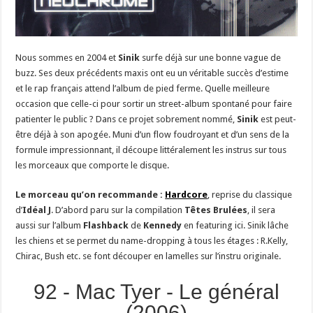
Nous sommes en 2004 et
Sinik
surfe déjà sur une bonne vague de
buzz. Ses deux précédents maxis ont eu un véritable succès d’estime
et le rap français attend l’album de pied ferme. Quelle meilleure
occasion que celle-ci pour sortir un street-album spontané pour faire
patienter le public ? Dans ce projet sobrement nommé,
Sinik
est peut-
être déjà à son apogée. Muni d’un flow foudroyant et d’un sens de la
formule impressionnant, il découpe littéralement les instrus sur tous
les morceaux que comporte le disque.
Le morceau qu’on recommande :
Hardcore
, reprise du classique
d’
Idéal J
. D’abord paru sur la compilation
Têtes Brulées
, il sera
aussi sur l’album
Flashback
de
Kennedy
en featuring ici. Sinik lâche
les chiens et se permet du name-dropping à tous les étages : R.Kelly,
Chirac, Bush etc. se font découper en lamelles sur l’instru originale.
92 - Mac Tyer - Le général
(2006)