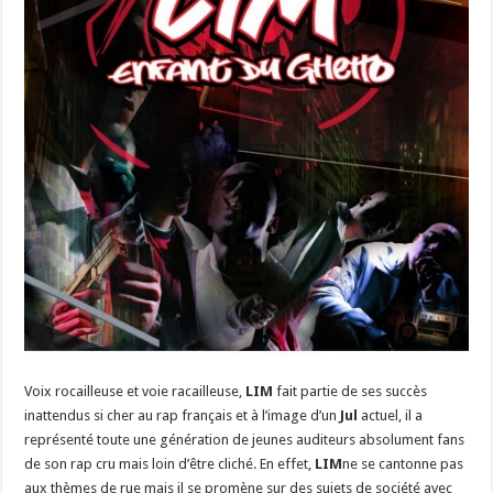
Voix rocailleuse et voie racailleuse,
LIM
fait partie de ses succès
inattendus si cher au rap français et à l’image d’un
Jul
actuel, il a
représenté toute une génération de jeunes auditeurs absolument fans
de son rap cru mais loin d’être cliché. En effet,
LIM
ne se cantonne pas
aux thèmes de rue mais il se promène sur des sujets de société avec