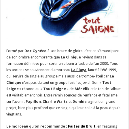
Formé par
Doc Gynéco
à son heure de gloire, c’est en s’émancipant
de son ombre encombrante que
La Clinique
revient dans sa
formation définitive pour sortir un album à l’aube de l’an 2000. Tous
les anciens se souviennent du morceau
La Playa
, lancé à l’été 1999,
qui servira de single au groupe mais aussi de trompe- l’œil car
La
Clinique
n’est pas du tout un groupe festif et jovial. Son «
Tout
Saigne
» répond au «
Tout Baigne
» de
Ménélik
et le ton de l’album
est véritablement noir. Entre réminiscences de l’enfance et fatalisme
sur l’avenir,
Papillon
,
Charlie Waits
et
Dumbia
signent un grand
projet, bien plus profond que ce single qui leur colle à la peau depuis
vingt ans.
Le morceau qu’on recommande :
Faites du Bruit
, en featuring