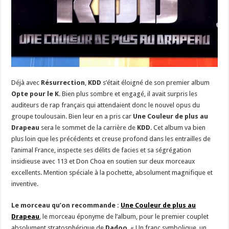
Déjà avec
Résurrection
,
KDD
s’était éloigné de son premier album
Opte pour le K
. Bien plus sombre et engagé, il avait surpris les
auditeurs de rap français qui attendaient donc le nouvel opus du
groupe toulousain. Bien leur en a pris car
Une Couleur de plus au
Drapeau
sera le sommet de la carrière de
KDD
. Cet album va bien
plus loin que les précédents et creuse profond dans les entrailles de
l’animal France, inspecte ses délits de facies et sa ségrégation
insidieuse avec 113 et Don Choa en soutien sur deux morceaux
excellents. Mention spéciale à la pochette, absolument magnifique et
inventive.
Le morceau qu’on recommande :
Une Couleur de plus au
Drapeau
, le morceau éponyme de l’album, pour le premier couplet
absolument stratosphérique de
Dadoo
. « Un franc symbolique, un