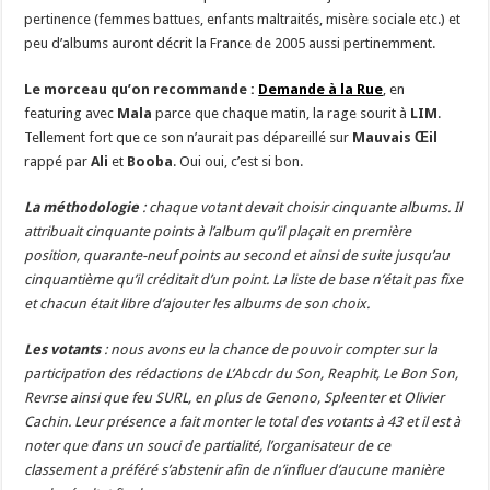
pertinence (femmes battues, enfants maltraités, misère sociale etc.) et
peu d’albums auront décrit la France de 2005 aussi pertinemment.
Le morceau qu’on recommande :
Demande à la Rue
, en
featuring avec
Mala
parce que chaque matin, la rage sourit à
LIM
.
Tellement fort que ce son n’aurait pas dépareillé sur
Mauvais Œil
rappé par
Ali
et
Booba
. Oui oui, c’est si bon.
La méthodologie
: chaque votant devait choisir cinquante albums. Il
attribuait cinquante points à l’album qu’il plaçait en première
position, quarante-neuf points au second et ainsi de suite jusqu’au
cinquantième qu’il créditait d’un point. La liste de base n’était pas fixe
et chacun était libre d’ajouter les albums de son choix.
Les votants
: nous avons eu la chance de pouvoir compter sur la
participation des rédactions de L’Abcdr du Son, Reaphit, Le Bon Son,
Revrse ainsi que feu SURL, en plus de Genono, Spleenter et Olivier
Cachin. Leur présence a fait monter le total des votants à 43 et il est à
noter que dans un souci de partialité, l’organisateur de ce
classement a préféré s’abstenir afin de n’influer d’aucune manière