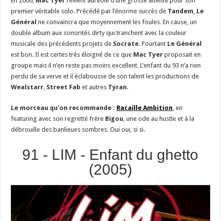
En 2006,
Mac Tyer
revient auréolé d’une grosse attente pour son
premier véritable solo. Précédé par l’énorme succès de
Tandem
,
Le
Général
ne convaincra que moyennement les foules. En cause, un
double album aux sonorités dirty qui tranchent avec la couleur
musicale des précédents projets de
Socrate
. Pourtant
Le Général
est bon. Il est certes très éloigné de ce que
Mac Tyer
proposait en
groupe mais il n’en reste pas moins excellent. L’enfant du 93 n’a rien
perdu de sa verve et il éclabousse de son talent les productions de
Wealstarr
,
Street Fab
et autres
Tyran
.
Le morceau qu’on recommande :
Racaille Ambition
, en
featuring avec son regretté frère
Bigou
, une ode au hustle et à la
débrouille des banlieues sombres. Oui oui, si si.
91 - LIM - Enfant du ghetto
(2005)