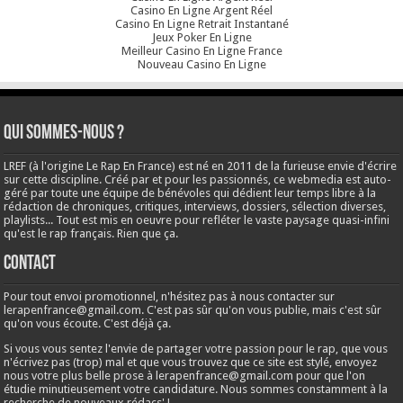
Casino En Ligne Argent Réel
Casino En Ligne Retrait Instantané
Jeux Poker En Ligne
Meilleur Casino En Ligne France
Nouveau Casino En Ligne
Qui sommes-nous ?
LREF (à l'origine Le Rap En France) est né en 2011 de la furieuse envie d'écrire
sur cette discipline. Créé par et pour les passionnés, ce webmedia est auto-
géré par toute une équipe de bénévoles qui dédient leur temps libre à la
rédaction de chroniques, critiques, interviews, dossiers, sélection diverses,
playlists... Tout est mis en oeuvre pour refléter le vaste paysage quasi-infini
qu'est le rap français. Rien que ça.
Contact
Pour tout envoi promotionnel, n'hésitez pas à nous contacter sur
lerapenfrance@gmail.com
. C'est pas sûr qu'on vous publie, mais c'est sûr
qu'on vous écoute. C'est déjà ça.
Si vous vous sentez l'envie de partager votre passion pour le rap, que vous
n'écrivez pas (trop) mal et que vous trouvez que ce site est stylé, envoyez
nous votre plus belle prose à
lerapenfrance@gmail.com
pour que l'on
étudie minutieusement votre candidature. Nous sommes constamment à la
recherche de nouveaux rédacs' !