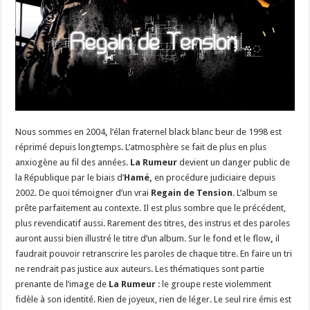
Nous sommes en 2004
,
l’élan fraternel black blanc beur de 1998 est
réprimé depuis longtemps. L’atmosphère se fait de plus en plus
anxiogène au fil des années.
La Rumeur
devient un danger public de
la République par le biais d’
Hamé,
en procédure judiciaire depuis
2002. De quoi témoigner d’un vrai
Regain de Tension
. L’album se
prête parfaitement au contexte. Il est plus sombre que le précédent,
plus revendicatif aussi. Rarement des titres, des instrus et des paroles
auront aussi bien illustré le titre d’un album. Sur le fond et le flow
,
il
faudrait pouvoir retranscrire les paroles de chaque titre. En faire un tri
ne rendrait pas justice aux auteurs. Les thématiques sont partie
prenante de l’image de
La Rumeur
: le groupe reste violemment
fidèle à son identité. Rien de joyeux, rien de léger. Le seul rire émis est