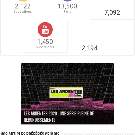
2,122
13,500
7,092
Subscribers
Fans
1,450
2,194
Subscribers
Denza prend les devants de sa carrière avec
Les Ardentes 2020 : une série pleine de
[EVENEMENTS] Paris Hip Hop Winter va réveiller
« Audemars Piguet »
rebondissements
votre hiver !