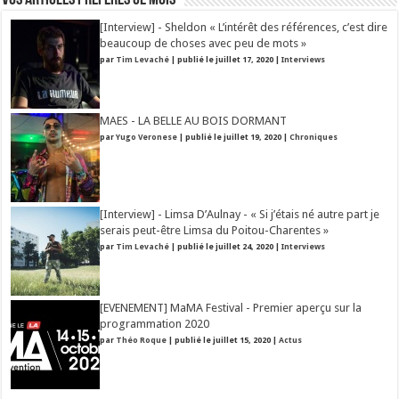
Vos articles préférés ce mois
[Interview] - Sheldon « L’intérêt des références, c’est dire
beaucoup de choses avec peu de mots »
par
Tim Levaché
|
publié le juillet 17, 2020
|
Interviews
MAES - LA BELLE AU BOIS DORMANT
par
Yugo Veronese
|
publié le juillet 19, 2020
|
Chroniques
[Interview] - Limsa D’Aulnay - « Si j’étais né autre part je
serais peut-être Limsa du Poitou-Charentes »
par
Tim Levaché
|
publié le juillet 24, 2020
|
Interviews
[EVENEMENT] MaMA Festival - Premier aperçu sur la
programmation 2020
par
Théo Roque
|
publié le juillet 15, 2020
|
Actus