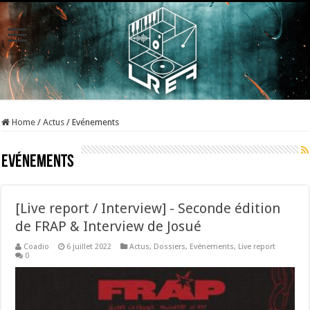
Home
/
Actus
/
Evénements
Evénements
[Live report / Interview] - Seconde édition
de FRAP & Interview de Josué
Coadio
6 juillet 2022
Actus
,
Dossiers
,
Evénements
,
Live report
0