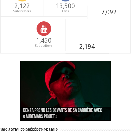
2,122
13,500
7,092
Subscribers
Fans
1,450
2,194
Subscribers
Denza prend les devants de sa carrière avec
Les Ardentes 2020 : une série pleine de
[EVENEMENTS] Paris Hip Hop Winter va réveiller
« Audemars Piguet »
rebondissements
votre hiver !