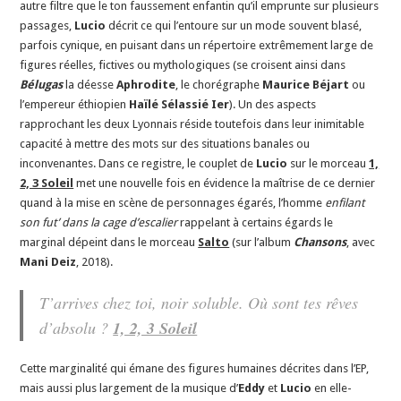
autre filtre que le ton faussement enfantin qu’il emprunte sur plusieurs
passages,
Lucio
décrit ce qui l’entoure sur un mode souvent blasé,
parfois cynique, en puisant dans un répertoire extrêmement large de
figures réelles, fictives ou mythologiques (se croisent ainsi dans
Bélugas
la déesse
Aphrodite
, le chorégraphe
Maurice Béjart
ou
l’empereur éthiopien
Haïlé Sélassié Ier
). Un des aspects
rapprochant les deux Lyonnais réside toutefois dans leur inimitable
capacité à mettre des mots sur des situations banales ou
inconvenantes. Dans ce registre, le couplet de
Lucio
sur le morceau
1,
2, 3 Soleil
met une nouvelle fois en évidence la maîtrise de ce dernier
quand à la mise en scène de personnages égarés, l’homme
enfilant
son fut’ dans la cage d’escalier
rappelant à certains égards le
marginal dépeint dans le morceau
Salto
(sur l’album
Chansons
, avec
Mani Deiz
, 2018).
T’arrives chez toi, noir soluble. Où sont tes rêves
d’absolu ?
1, 2, 3 Soleil
Cette marginalité qui émane des figures humaines décrites dans l’EP,
mais aussi plus largement de la musique d’
Eddy
et
Lucio
en elle-