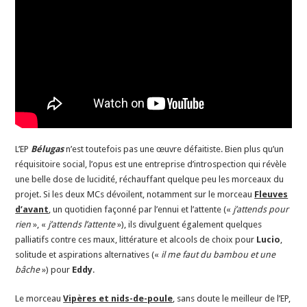
L’EP
Bélugas
n’est toutefois pas une œuvre défaitiste. Bien plus qu’un
réquisitoire social, l’opus est une entreprise d’introspection qui révèle
une belle dose de lucidité, réchauffant quelque peu les morceaux du
projet. Si les deux MCs dévoilent, notamment sur le morceau
Fleuves
d’avant
, un quotidien façonné par l’ennui et l’attente («
j’attends pour
rien
», «
j’attends l’attente
»), ils divulguent également quelques
palliatifs contre ces maux, littérature et alcools de choix pour
Lucio
,
solitude et aspirations alternatives («
il me faut du bambou et une
bâche
») pour
Eddy
.
Le morceau
Vipères et nids-de-poule
, sans doute le meilleur de l’EP,