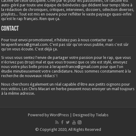
cachée de cette discipline. Créé par et pour les passionnés, ce fanzine est
auto-géré par toute une équipe de bénévoles qui dédient leur temps libre à
la rédaction de chroniques, critiques, interviews, dossiers, sélection diverses,
playlists... Tout est mis en oeuvre pour refléter le vaste paysage quasi-infini
qu'est le rap français. Rien que ça.
Contact
Pour tout envoi promotionnel, n'hésitez pas à nous contacter sur
lerapenfrance@gmail.com
. C'est pas sûr qu'on vous publie, mais c'est sûr
qu'on vous écoute. C'est déjà ça.
Si vous vous sentez l'envie de partager votre passion pour le rap, que vous
n'écrivez pas (trop) mal et que vous trouvez que ce site est stylé, envoyez
nous votre plus belle prose à
lerapenfrance@gmail.com
pour que l'on
étudie minutieusement votre candidature. Nous sommes constamment à la
recherche de nouveaux rédacs' !
Nous cherchons également un réal capable d'être aux petits oignons pour
nos vidéos. Les Chris Macari en herbe peuvent nous envoyer un mail toujours
à la même adresse.
Powered by
WordPress
| Designed by
Tielabs
© Copyright 2020, All Rights Reserved