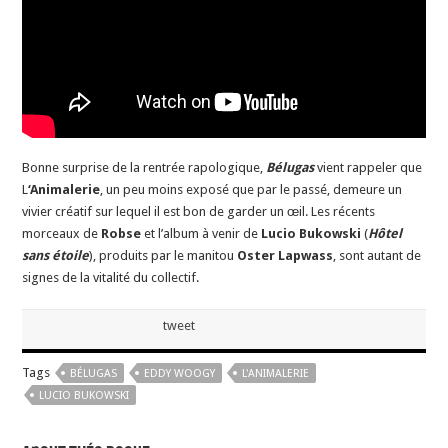
Bonne surprise de la rentrée rapologique,
Bélugas
vient rappeler que
L
‘Animalerie
, un peu moins exposé que par le passé, demeure un
vivier créatif sur lequel il est bon de garder un œil. Les récents
morceaux de
Robse
et l’album à venir de
Lucio Bukowski
(
Hôtel
sans étoile
), produits par le manitou
Oster Lapwass
, sont autant de
signes de la vitalité du collectif.
tweet
Tags
BÉLUGAS
EDDY WOOGY
L'ANIMALERIE
LUCIO BUKOWSKI