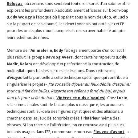
Bélugas
, où certains sons semblent tout droit sortis d’un submersible
explorant les profondeurs. Redoutablement efficaces sur boom-bap
(
Eddy Woogy
à l’époque où il opérait sous le nom de
Dico
, et
Lucio
sur la plupart de ses albums), les deux Lyonnais ont opté sur cet EP
pour des beats plus cloud, auxquels ils ont su avec habileté adapter
leurs schémas de rimes.
Membre de
l’Animalerie
,
Eddy
fait également partie d’un collectif
plus réduit, le groupe
Bavoog
Avers
, dont certains rappeurs (
Eddy
,
Nadir
,
Kalan
) ont développé et perfectionné la construction de
multisyllabiques basées sur des allitérations. Dans cette veine,
Bélugas
fait la part belle à cette technique spécifique qui contribue à
singulariser le projet («
J’te conseille d’jouer au faux débile, d’esquiver
tout c’qui fait des bulles. Regarde ton reflet au fond du bol, et puis
tant pis pour la fin du bal
»,
Vipères et nids d’poules
). Chez
Lucio
,
si les rimes finales sont de facture plus « classique », les prouesses
techniques sont, au-delà des figures stylistiques et des allusions, à
chercher dans les jeux de sonorités créés à l’intérieur même des
phrases. Si l’on reste sur l’allitération, on en retrouve ainsi plusieurs
brillants usages dans l’EP, comme sur le morceau
Fleuves d’avant
: «