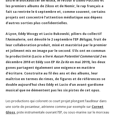
Entre le blockbuster de Niska, le retour d’Oxmo Puccino et
les premiers albums de Zikxo et de Nemir, le rap français a
fait sa rentrée le 6 septembre et, comme souvent, certains
projets ont concentré l’attention médiatique aux dépens
d’autres sorties plus confidentielles.
A Lyon, Eddy Woogy et Lucio Bukowski, piliers du collectif
l’Animalerie, ont dévoilé le 2 septembre l’EP
Bélugas
, fruit de
leur collaboration produit, mixé et mastérisé par le premier
et joliment mis en image par le second. S’ils ont en commun
la productivité (Lucio a livré
Aucun Potentiel Commercial 2
en
décembre 2018 et Eddy son EP
Ke Za Ko
en mai 2019), les deux
gones partagent également une exigence en matière
d’écriture. Construite au fil des ans et des albums, leur
maîtrise en termes de rimes, de figures et de références se
double aujourd’hui chez Eddy et Lucio d’un avant-gardisme
musical que ne démentent pas les six pistes de cet opus.
Les productions qui colorent ce court projet plongent l’auditeur dans
une sorte de pesanteur, aérienne comme par exemple sur
Cornet
Gloss
, piste instrumentale ouvrant l’EP, ou sous-marine sur le morceau