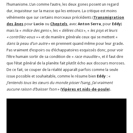
l’humanisme. L’un comme l’autre, les deux gones posent un regard
dur, inquisiteur sur la masse qui les entoure. La critique est moins
véhémente que sur certains morceaux précédents (
Transmigration
des ânes
pour
Lucio
ou
Cheptels
, avec
Anton Serra
, pour
Eddy
)
mais la «
milice des gens
», les «
délires chics
», «
les psys et leurs
« contrôlez-vous »
» et de manière générale ceux qui se mettent «
dans la peau d’un autre
» en prennent quand même pour leur grade.
Pas vraiment d’espoirs ou d’échappatoires esquissés donc, pour voir
l’être humain sortir de sa condition de «
race maudite
», et il faut dire
que l’état général de la planète fait plutôt écho aux discours moroses.
De ce fait, se couper de la réalité apparaît parfois comme la seule
issue possible et souhaitable, comme le résume bien
Eddy
: «
J’entends tous les cœurs du monde pisser l’sang, j’ai vraiment
aucune raison d’baisser l’son
» (
Vipères et nids-de-poule
).