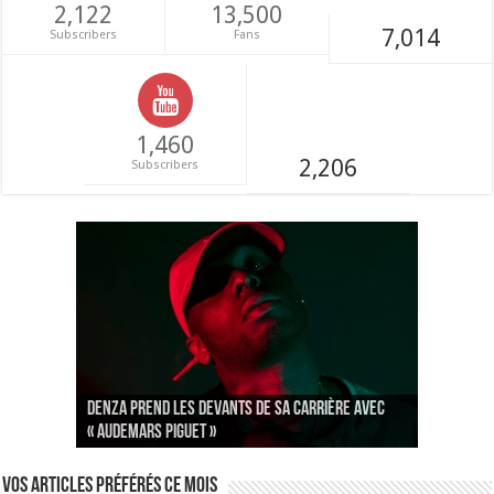
2,122
13,500
7,014
Subscribers
Fans
1,460
2,206
Subscribers
Denza prend les devants de sa carrière avec
Les Ardentes 2020 : une série pleine de
[EVENEMENTS] Paris Hip Hop Winter va réveiller
« Audemars Piguet »
rebondissements
votre hiver !
Vos articles préférés ce mois