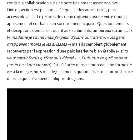
conclut la collaboration sur une note finalement assez positive.
L’introspection est plus poussée que sur les autres titres, plus
accessible aussi. Le propos des deux rappeurs oscille entre doutes,
apaisement et confiance en soi durement acquise. Questionnements
et déceptions demeurent quant aux sentiments, amoureux ou amicaux
(«
madame je t’aime mais j’ai plein d’plans qui ratent
», «
les gens
m’appellent moins je les ai lassés
») mais ils semblent globalement
recouverts par l’expression d’une paix intérieure bien établie («
si tu
veux savoir j’crois qu’j’me suis décelé
», «
j’suis tout ce qu’il ne sont
pas et ne s’ront jamais
»). Est célébrée dans ce morceau une forme de
vie à la marge, hors des déguisements quotidiens et du confort factice
dans lesquels évoluent la plupart des gens.