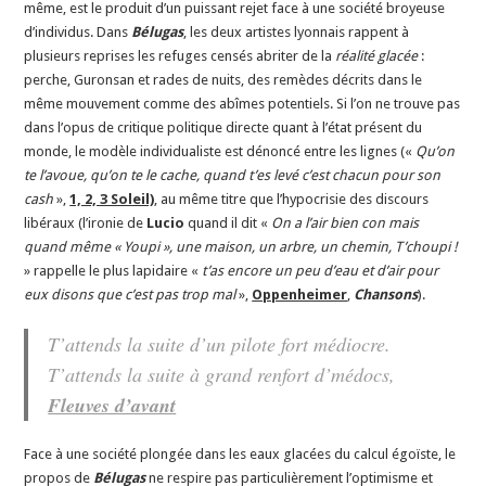
même, est le produit d’un puissant rejet face à une société broyeuse
d’individus. Dans
Bélugas
, les deux artistes lyonnais rappent à
plusieurs reprises les refuges censés abriter de la
réalité glacée
:
perche, Guronsan et rades de nuits, des remèdes décrits dans le
même mouvement comme des abîmes potentiels. Si l’on ne trouve pas
dans l’opus de critique politique directe quant à l’état présent du
monde, le modèle individualiste est dénoncé entre les lignes («
Qu’on
te l’avoue, qu’on te le cache, quand t’es levé c’est chacun pour son
cash
»,
1, 2, 3 Soleil)
, au même titre que l’hypocrisie des discours
libéraux (l’ironie de
Lucio
quand il dit «
On a l’air bien con mais
quand mê
me « Youpi », une maison, un arbre, un chemin, T’choupi !
» rappelle le plus lapidaire «
t’as encore un peu d’eau et d’air pour
eux disons que c’est pas trop mal
»,
Oppenheimer
,
Chansons
).
T’attends la suite d’un pilote fort médiocre.
T’attends la suite à grand renfort d’médocs,
Fleuves d’avant
Face à une société plongée dans les eaux glacées du calcul égoïste, le
propos de
Bélugas
ne respire pas particulièrement l’optimisme et