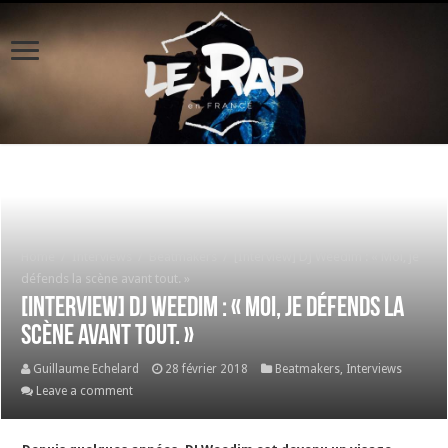
Home
/
Interviews
/
Beatmakers
/
[Interview] DJ Weedim : « Moi, je
défends la scène avant tout. »
[Interview] DJ Weedim : « Moi, je défends la
scène avant tout. »
Guillaume Echelard
28 février 2018
Beatmakers
,
Interviews
Leave a comment