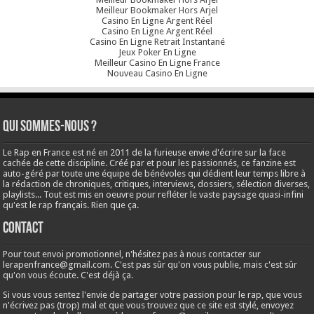
Meilleur Bookmaker Hors Arjel
Casino En Ligne Argent Réel
Casino En Ligne Argent Réel
Casino En Ligne Retrait Instantané
Jeux Poker En Ligne
Meilleur Casino En Ligne France
Nouveau Casino En Ligne
Qui sommes-nous ?
Le Rap en France est né en 2011 de la furieuse envie d'écrire sur la face
cachée de cette discipline. Créé par et pour les passionnés, ce fanzine est
auto-géré par toute une équipe de bénévoles qui dédient leur temps libre à
la rédaction de chroniques, critiques, interviews, dossiers, sélection diverses,
playlists... Tout est mis en oeuvre pour refléter le vaste paysage quasi-infini
qu'est le rap français. Rien que ça.
Contact
Pour tout envoi promotionnel, n'hésitez pas à nous contacter sur
lerapenfrance@gmail.com
. C'est pas sûr qu'on vous publie, mais c'est sûr
qu'on vous écoute. C'est déjà ça.
Si vous vous sentez l'envie de partager votre passion pour le rap, que vous
n'écrivez pas (trop) mal et que vous trouvez que ce site est stylé, envoyez