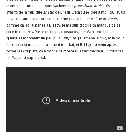
moment les influences sont vachement typées
baile funk
brésilien, le
ghetto
de la musique
ghetto
de Brésil. C’était une idée à moi, ça, j’avais
envie de faire des morceaux comme ça. J’ai fait une série de
beats
comme ça, et j’ai pensé à
Biffty
, je me suis dit que ça manquait à sa
palette de titres. Parce qu’on joue beaucoup en
live
donc il fallait
quelques morceaux un peu plus
jump up
. J’ai amené le truc, et là pour
le coup c’est moi qui ai vraiment tout fait, et
Biffty
est venu après
poser les couplets, ça a donné ce morceau assez marrant. En tous cas,
en
live
, c’est super cool.