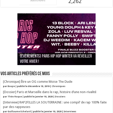
2,262
Subscribers
[EVENEMENTS] Paris Hip Hop Winter va réveiller
Noise la Ville invite à la réflexion sur rap et
votre hiver !
[CONCOURS] On vous emmène à Dour !
minorités sur les quais de seine
Vos articles préférés ce mois
[Chronique] Être un OG comme Moise The Dude
par
Bouye
|
publié le décembre 18, 2019
|
Chroniques
[Dossier] Paris et Marseille dans le rap, histoire d’une non-rivalité
par
Théo Roque
|
publié le janvier 10, 2020
|
Dossiers
[Interview] RAP2FILLES LA SOUTERRAINE : une compil’ de rap 100% faite
par des rappeuses
par
Guillaume Echelard
|
publié le janvier 10, 2020
|
Interviews