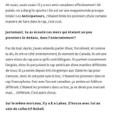
Ah ouais, ouais ouais ! Il y a nos amis canadiens effectivement ! Ah
putain, on a élargi le spectre ! On est sur une mappemonde presque
totale ! Les
Anticipateurs,
c’étaient limite les pionniers d’une certaine
manière de faire dans le rap, c’est cool.
Justement, tu as écouté ces mecs qui étaient un peu
pionniers là-dedans, dans l’
entertainment
?
Pas du tout. Après, j’avais entendu parler d’eux, forcément, et comme
tu dis, ils ont ce côté
entertainment
, ils viennent du Canada, ils ont une
autre vision du rap parce qu’ils sont bilingues. Ils parlent couramment
l’anglais, donc ils perçoivent le rap américain d’une manière différente
de nous. Et ça existe depuis très longtemps aux
S
tates
le rap pour
s’amuser, donc ils ont juste suivi le truc. C’étaient les pionniers dans le
rap francophone. Puis avec l’accent canadien, ça amène un folklore
différent. C’étaient les premiers dans ce truc, je ne dirais pas marrant
mais… Différent. C’est autre chose.
Sur le même morceau, il y a B.e Labeu. Il bosse avec toi au
sein du collectif Nohell.