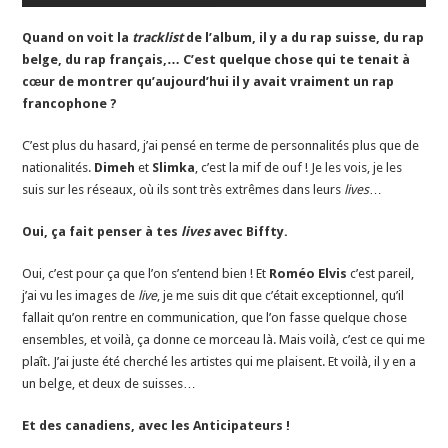
Quand on voit la
tracklist
de l’album, il y a du rap suisse, du rap
belge, du rap français,… C’est quelque chose qui te tenait à
cœur de montrer qu’aujourd’hui il y avait vraiment un rap
francophone ?
C’est plus du hasard, j’ai pensé en terme de personnalités plus que de
nationalités.
Dimeh
et
Slimka
, c’est la mif de ouf ! Je les vois, je les
suis sur les réseaux, où ils sont très extrêmes dans leurs
lives
…
Oui, ça fait penser à tes
lives
avec Biffty.
Oui, c’est pour ça que l’on s’entend bien ! Et
Roméo Elvis
c’est pareil,
j’ai vu les images de
live
, je me suis dit que c’était exceptionnel, qu’il
fallait qu’on rentre en communication, que l’on fasse quelque chose
ensembles, et voilà, ça donne ce morceau là. Mais voilà, c’est ce qui me
plaît. J’ai juste été cherché les artistes qui me plaisent. Et voilà, il y en a
un belge, et deux de suisses…
Et des canadiens, avec les Anticipateurs !