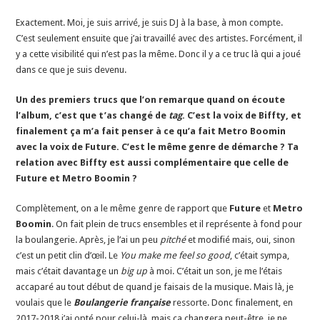
Exactement. Moi, je suis arrivé, je suis DJ à la base, à mon compte.
C’est seulement ensuite que j’ai travaillé avec des artistes. Forcément, il
y a cette visibilité qui n’est pas la même. Donc il y a ce truc là qui a joué
dans ce que je suis devenu.
Un des premiers trucs que l’on remarque quand on écoute
l’album, c’est que t’as changé de
tag
. C’est la voix de Biffty, et
finalement ça m’a fait penser à ce qu’a fait Metro Boomin
avec la voix de Future. C’est le même genre de démarche ? Ta
relation avec Biffty est aussi complémentaire que celle de
Future et Metro Boomin ?
Complètement, on a le même genre de rapport que
Future
et
Metro
Boomin
. On fait plein de trucs ensembles et il représente à fond pour
la boulangerie. Après, je l’ai un peu
pitché
et modifié mais, oui, sinon
c’est un petit clin d’œil. Le
You make me feel so good
, c’était sympa,
mais c’était davantage un
big up
à moi. C’était un son, je me l’étais
accaparé au tout début de quand je faisais de la musique. Mais là, je
voulais que le
Boulangerie française
ressorte. Donc finalement, en
2017-2018 j’ai opté pour celui-là, mais ça changera peut-être, je ne