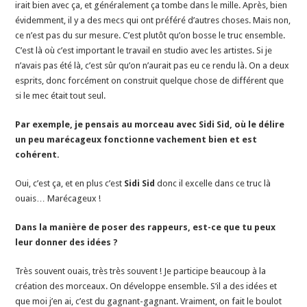
irait bien avec ça, et généralement ça tombe dans le mille. Après, bien
évidemment, il y a des mecs qui ont préféré d’autres choses. Mais non,
ce n’est pas du sur mesure. C’est plutôt qu’on bosse le truc ensemble.
C’est là où c’est important le travail en studio avec les artistes. Si je
n’avais pas été là, c’est sûr qu’on n’aurait pas eu ce rendu là. On a deux
esprits, donc forcément on construit quelque chose de différent que
si le mec était tout seul.
Par exemple, je pensais au morceau avec Sidi Sid, où le délire
un peu marécageux fonctionne vachement bien et est
cohérent.
Oui, c’est ça, et en plus c’est
Sidi Sid
donc il excelle dans ce truc là
ouais… Marécageux !
Dans la manière de poser des rappeurs, est-ce que tu peux
leur donner des idées ?
Très souvent ouais, très très souvent ! Je participe beaucoup à la
création des morceaux. On développe ensemble. S’il a des idées et
que moi j’en ai, c’est du gagnant-gagnant. Vraiment, on fait le boulot