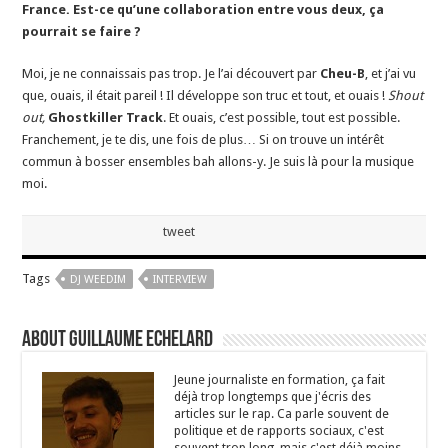
France. Est-ce qu’une collaboration entre vous deux, ça
pourrait se faire ?
Moi, je ne connaissais pas trop. Je l’ai découvert par
Cheu-B
, et j’ai vu
que, ouais, il était pareil ! Il développe son truc et tout, et ouais !
Shout
out,
Ghostkiller Track
. Et ouais, c’est possible, tout est possible.
Franchement, je te dis, une fois de plus… Si on trouve un intérêt
commun à bosser ensembles bah allons-y. Je suis là pour la musique
moi.
tweet
Tags
DJ WEEDIM
INTERVIEW
About Guillaume Echelard
Jeune journaliste en formation, ça fait
déjà trop longtemps que j'écris des
articles sur le rap. Ca parle souvent de
politique et de rapports sociaux, c'est
souvent trop long, mais c'est déjà moins