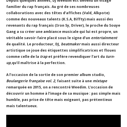
Depuis quelques années, DJ Weedim est devenu un visage
familier du rap français. Au gré de ses nombreuses
collaborations avec des têtes d’affiches (Vald, Alkpote)
comme des nouveaux talents (K.S.A, Biffty) mais aussi des
revenants du rap français (Iron Sy, Driver), le proche du Souye
Gang a su créer une ambiance musicale qui lui est propre, un
véritable savoir-faire placé sous le signe d’un
entertainment
de qualité. Le producteur, DJ,
beatmaker
mais aussi directeur
artistique
se joue des étiquettes simplificatrices et floues
comme celle de la
trap
et préfère revendiquer l’art du
turn-
up,
qu’il maîtrise à la perfection.
A l’occasion de la sortie de son premier album studio,
Boulangerie française vol. 2,
faisant suite à une
mixtape
remarquée en 2015, on a rencontré Weedim. L’occasion de
découvrir un homme à l’image de sa musique : pas simple mais
humble, pas prise de tête mais exigeant, pas prétentieux
mais talentueux.