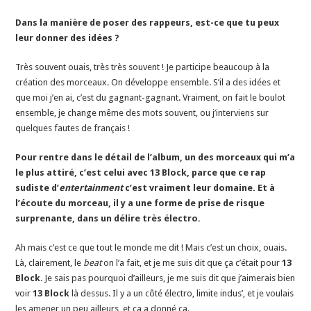
Dans la manière de poser des rappeurs, est-ce que tu peux
leur donner des idées ?
Très souvent ouais, très très souvent ! Je participe beaucoup à la
création des morceaux. On développe ensemble. S’il a des idées et
que moi j’en ai, c’est du gagnant-gagnant. Vraiment, on fait le boulot
ensemble, je change même des mots souvent, ou j’interviens sur
quelques fautes de français !
Pour rentre dans le détail de l’album, un des morceaux qui m’a
le plus attiré, c’est celui avec 13 Block, parce que ce rap
sudiste d’
entertainment
c’est vraiment leur domaine. Et à
l’écoute du morceau, il y a une forme de prise de risque
surprenante, dans un délire très électro.
Ah mais c’est ce que tout le monde me dit ! Mais c’est un choix, ouais.
Là, clairement, le
beat
on l’a fait, et je me suis dit que ça c’était pour
13
Block
. Je sais pas pourquoi d’ailleurs, je me suis dit que j’aimerais bien
voir
13 Block
là dessus. Il y a un côté électro, limite indus’, et je voulais
les amener un peu ailleurs, et ça a donné ça.