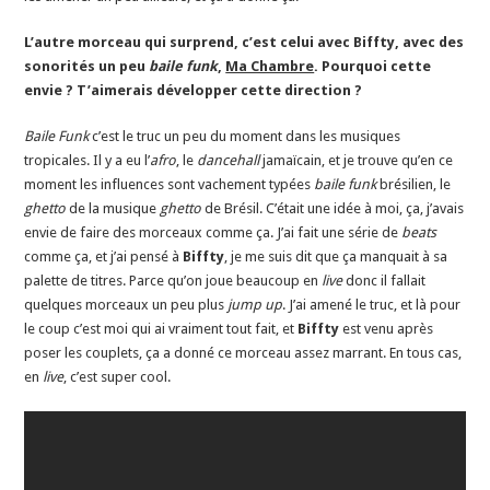
L’autre morceau qui surprend, c’est celui avec Biffty, avec des
sonorités un peu
baile funk
,
Ma Chambre
. Pourquoi cette
envie ? T’aimerais développer cette direction ?
Baile
Funk
c’est le truc un peu du moment dans les musiques
tropicales. Il y a eu l’
afro
, le
dancehall
jamaïcain, et je trouve qu’en ce
moment les influences sont vachement typées
baile funk
brésilien, le
ghetto
de la musique
ghetto
de Brésil. C’était une idée à moi, ça, j’avais
envie de faire des morceaux comme ça. J’ai fait une série de
beats
comme ça, et j’ai pensé à
Biffty
, je me suis dit que ça manquait à sa
palette de titres. Parce qu’on joue beaucoup en
live
donc il fallait
quelques morceaux un peu plus
jump up
. J’ai amené le truc, et là pour
le coup c’est moi qui ai vraiment tout fait, et
Biffty
est venu après
poser les couplets, ça a donné ce morceau assez marrant. En tous cas,
en
live
, c’est super cool.