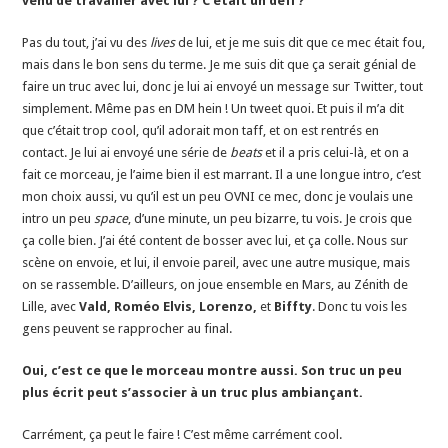
venu de travailler avec lui ? C’était un défi ?
Pas du tout, j’ai vu des
lives
de lui, et je me suis dit que ce mec était fou,
mais dans le bon sens du terme. Je me suis dit que ça serait génial de
faire un truc avec lui, donc je lui ai envoyé un message sur Twitter, tout
simplement. Même pas en DM hein ! Un tweet quoi. Et puis il m’a dit
que c’était trop cool, qu’il adorait mon taff, et on est rentrés en
contact. Je lui ai envoyé une série de
beats
et il a pris celui-là, et on a
fait ce morceau, je l’aime bien il est marrant. Il a une longue intro, c’est
mon choix aussi, vu qu’il est un peu OVNI ce mec, donc je voulais une
intro un peu
space
, d’une minute, un peu bizarre, tu vois. Je crois que
ça colle bien. J’ai été content de bosser avec lui, et ça colle. Nous sur
scène on envoie, et lui, il envoie pareil, avec une autre musique, mais
on se rassemble. D’ailleurs, on joue ensemble en Mars, au Zénith de
Lille, avec
Vald, Roméo Elvis, Lorenzo,
et
Biffty
. Donc tu vois les
gens peuvent se rapprocher au final.
Oui, c’est ce que le morceau montre aussi. Son truc un peu
plus écrit peut s’associer à un truc plus ambiançant.
Carrément, ça peut le faire ! C’est même carrément cool.