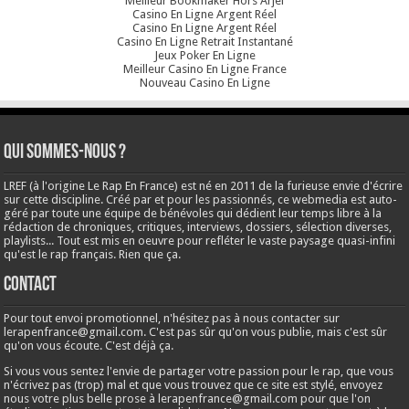
Meilleur Bookmaker Hors Arjel
Casino En Ligne Argent Réel
Casino En Ligne Argent Réel
Casino En Ligne Retrait Instantané
Jeux Poker En Ligne
Meilleur Casino En Ligne France
Nouveau Casino En Ligne
Qui sommes-nous ?
LREF (à l'origine Le Rap En France) est né en 2011 de la furieuse envie d'écrire
sur cette discipline. Créé par et pour les passionnés, ce webmedia est auto-
géré par toute une équipe de bénévoles qui dédient leur temps libre à la
rédaction de chroniques, critiques, interviews, dossiers, sélection diverses,
playlists... Tout est mis en oeuvre pour refléter le vaste paysage quasi-infini
qu'est le rap français. Rien que ça.
Contact
Pour tout envoi promotionnel, n'hésitez pas à nous contacter sur
lerapenfrance@gmail.com
. C'est pas sûr qu'on vous publie, mais c'est sûr
qu'on vous écoute. C'est déjà ça.
Si vous vous sentez l'envie de partager votre passion pour le rap, que vous
n'écrivez pas (trop) mal et que vous trouvez que ce site est stylé, envoyez
nous votre plus belle prose à
lerapenfrance@gmail.com
pour que l'on