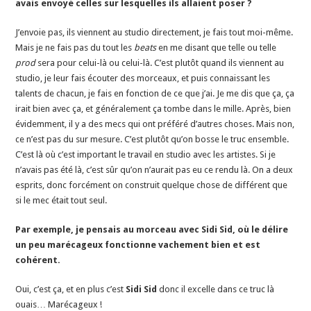
avais envoyé celles sur lesquelles ils allaient poser ?
J’envoie pas, ils viennent au studio directement, je fais tout moi-même.
Mais je ne fais pas du tout les
beats
en me disant que telle ou telle
prod
sera pour celui-là ou celui-là. C’est plutôt quand ils viennent au
studio, je leur fais écouter des morceaux, et puis connaissant les
talents de chacun, je fais en fonction de ce que j’ai. Je me dis que ça, ça
irait bien avec ça, et généralement ça tombe dans le mille. Après, bien
évidemment, il y a des mecs qui ont préféré d’autres choses. Mais non,
ce n’est pas du sur mesure. C’est plutôt qu’on bosse le truc ensemble.
C’est là où c’est important le travail en studio avec les artistes. Si je
n’avais pas été là, c’est sûr qu’on n’aurait pas eu ce rendu là. On a deux
esprits, donc forcément on construit quelque chose de différent que
si le mec était tout seul.
Par exemple, je pensais au morceau avec Sidi Sid, où le délire
un peu marécageux fonctionne vachement bien et est
cohérent.
Oui, c’est ça, et en plus c’est
Sidi Sid
donc il excelle dans ce truc là
ouais… Marécageux !