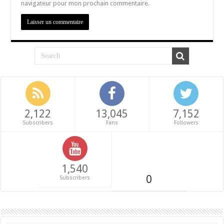
navigateur pour mon prochain commentaire.
2,122
13,045
7,152
Subscribers
Fans
Followers
1,540
0
Subscribers