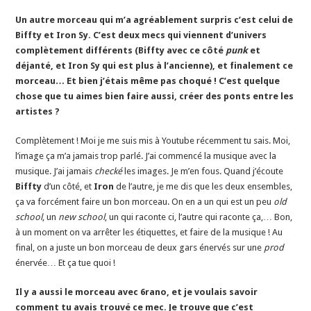
Un autre morceau qui m’a agréablement surpris c’est celui de
Biffty et Iron Sy. C’est deux mecs qui viennent d’univers
complètement différents (Biffty avec ce côté
punk
et
déjanté, et Iron Sy qui est plus à l’ancienne), et finalement ce
morceau… Et bien j’étais même pas choqué ! C’est quelque
chose que tu aimes bien faire aussi, créer des ponts entre les
artistes ?
Complètement ! Moi je me suis mis à Youtube récemment tu sais. Moi,
l’image ça m’a jamais trop parlé. J’ai commencé la musique avec la
musique. J’ai jamais
checké
les images. Je m’en fous. Quand j’écoute
Biffty
d’un côté, et
Iron
de l’autre, je me dis que les deux ensembles,
ça va forcément faire un bon morceau. On en a un qui est un peu
old
school
, un
new school
, un qui raconte ci, l’autre qui raconte ça,… Bon,
à un moment on va arrêter les étiquettes, et faire de la musique ! Au
final, on a juste un bon morceau de deux gars énervés sur une
prod
énervée… Et ça tue quoi !
Il y a aussi le morceau avec 6rano, et je voulais savoir
comment tu avais trouvé ce mec. Je trouve que c’est