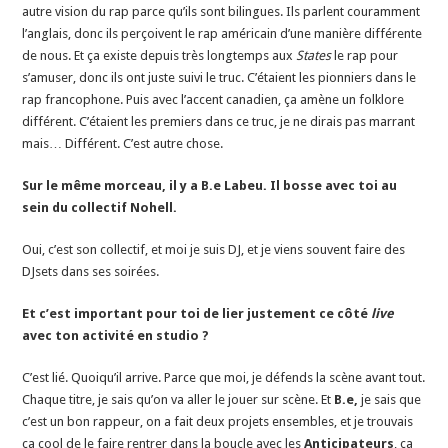
autre vision du rap parce qu’ils sont bilingues. Ils parlent couramment
l’anglais, donc ils perçoivent le rap américain d’une manière différente
de nous. Et ça existe depuis très longtemps aux
S
tates
le rap pour
s’amuser, donc ils ont juste suivi le truc. C’étaient les pionniers dans le
rap francophone. Puis avec l’accent canadien, ça amène un folklore
différent. C’étaient les premiers dans ce truc, je ne dirais pas marrant
mais… Différent. C’est autre chose.
Sur le même morceau, il y a B.e Labeu. Il bosse avec toi au
sein du collectif Nohell.
Oui, c’est son collectif, et moi je suis DJ, et je viens souvent faire des
DJsets dans ses soirées.
Et c’est important pour toi de lier justement ce côté
live
avec ton activité en studio ?
C’est lié. Quoiqu’il arrive. Parce que moi, je défends la scène avant tout.
Chaque titre, je sais qu’on va aller le jouer sur scène. Et
B.e,
je sais que
c’est un bon rappeur, on a fait deux projets ensembles, et je trouvais
ça cool de le faire rentrer dans la boucle avec les
Anticipateurs
, ça