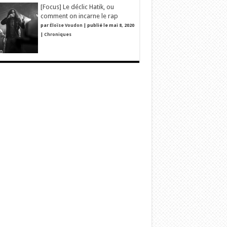
[Focus] Le déclic Hatik, ou
comment on incarne le rap
par
Éloïse Voudon
|
publié le mai 8, 2020
|
Chroniques