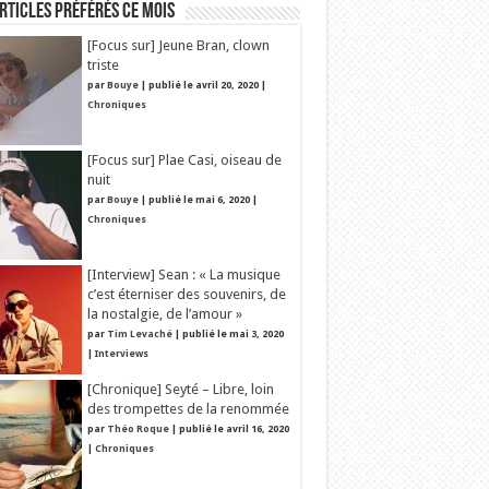
rticles préférés ce mois
[Focus sur] Jeune Bran, clown
triste
par
Bouye
|
publié le avril 20, 2020
|
Chroniques
[Focus sur] Plae Casi, oiseau de
nuit
par
Bouye
|
publié le mai 6, 2020
|
Chroniques
[Interview] Sean : « La musique
c’est éterniser des souvenirs, de
la nostalgie, de l’amour »
par
Tim Levaché
|
publié le mai 3, 2020
|
Interviews
[Chronique] Seyté – Libre, loin
des trompettes de la renommée
par
Théo Roque
|
publié le avril 16, 2020
|
Chroniques