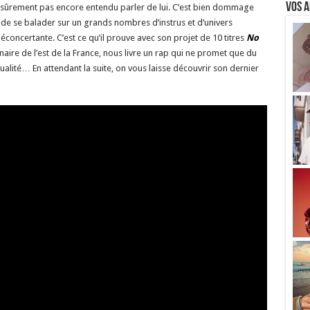
Vos a
z sûrement pas encore entendu parler de lui. C’est bien dommage
e de se balader sur un grands nombres d’instrus et d’univers
déconcertante. C’est ce qu’il prouve avec son projet de 10 titres
No
inaire de l’est de la France, nous livre un rap qui ne promet que du
ualité… En attendant la suite, on vous laisse découvrir son dernier