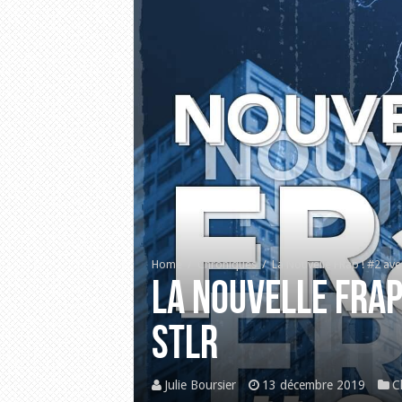
Home
/
Chroniques
/
La Nouvelle FRap ! #2 av
La Nouvelle FRap
STLR
Julie Boursier
13 décembre 2019
C