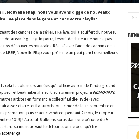
e », Nouvelle FRap, nous vous avons diggé de nouveaux
ire une place dans le game et dans votre playlist…
eant des cendres de la série La Relève, qui a souffert du nouveau
Bien
me de streaming… Qu’importe, l’esprit de chineur ne nous a pas
 de nos découvertes musicales. Réalisé avec l’aide des admins de la
s de
LREF
, Nouvelle FRap vous présente un petit panel des meilleurs
t : cela fait plusieurs années qu’il officie au sein de l’underground
ppeur et beatmaker, il a sorti son premier projet, la
NEMO-TAPE
’autres artistes en formant le collectif
Eddie Hyde
(avec
ait assez discret et il a surpris tout le monde le 13 septembre en
sans promotion, puis chaque vendredi pendant 2 mois, le rappeur
embre 2019) ! Au total, 8 albums sortis dans une période de 9
rtant, sa musique vaut le détour et on ne peut qu’être
e écouter ça