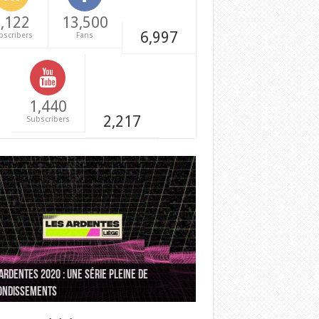
,122
13,500
6,997
bscribers
Fans
1,440
2,217
Subscribers
Ardentes 2020 : une série pleine de
NEMENTS] Paris Hip Hop Winter va réveiller
ondissements
e hiver !
COURS] On vous emmène à Dour !