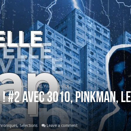
ec 3010, Pinkman, Leys MC, YUZMV et STLR
 ! #2 avec 3010, Pinkman, L
hroniques
,
Sélections
Leave a comment