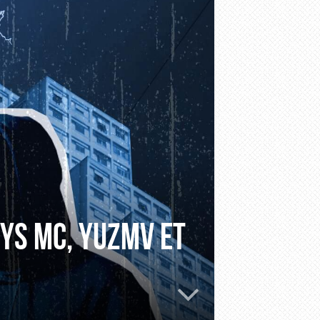
eys MC, YUZMV et