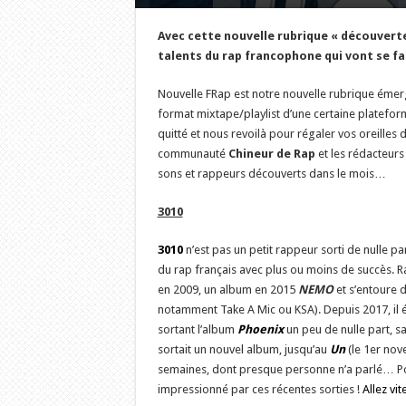
Avec cette nouvelle rubrique « découvert
talents du rap francophone qui vont se fa
Nouvelle FRap est notre nouvelle rubrique émerg
format mixtape/playlist d’une certaine platefor
quitté et nous revoilà pour régaler vos oreilles
communauté
Chineur de Rap
et les rédacteur
sons et rappeurs découverts dans le mois…
3010
3010
n’est pas un petit rappeur sorti de nulle par
du rap français avec plus ou moins de succès. Ra
en 2009, un album en 2015
NEMO
et s’entoure d
notamment Take A Mic ou KSA). Depuis 2017, il ét
sortant l’album
Phoenix
un peu de nulle part, 
sortait un nouvel album, jusqu’au
Un
(le 1er nov
semaines, dont presque personne n’a parlé… Pou
impressionné par ces récentes sorties !
Allez vit