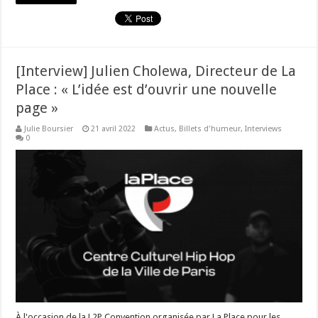
[Interview] Julien Cholewa, Directeur de La
Place : « L’idée est d’ouvrir une nouvelle
page »
Julie Boursier
21 avril 2022
Actus
,
Billets d'humeur
,
Interviews
0
À l'occasion de la L2P Convention organisée par La Place pour les