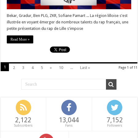
Bekar, Gradur, Ben PLG, ZKR, Sofiane Pamart ... La région lilloise s'est
illustrée en voyant émerger de nombreux talents du rap français, une
petite présentation du rap de Lille s'impose
Read More »
1
2
3
4
5
»
10
...
Last »
Page 1 of 11
2,122
13,044
7,152
Subscribers
Fans
Followers