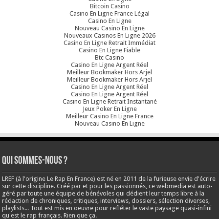
Bitcoin Casino
Casino En Ligne France Légal
Casino En Ligne
Nouveau Casino En Ligne
Nouveaux Casinos En Ligne 2026
Casino En Ligne Retrait Immédiat
Casino En Ligne Fiable
Btc Casino
Casino En Ligne Argent Réel
Meilleur Bookmaker Hors Arjel
Meilleur Bookmaker Hors Arjel
Casino En Ligne Argent Réel
Casino En Ligne Argent Réel
Casino En Ligne Retrait Instantané
Jeux Poker En Ligne
Meilleur Casino En Ligne France
Nouveau Casino En Ligne
Qui sommes-nous ?
LREF (à l'origine Le Rap En France) est né en 2011 de la furieuse envie d'écrire
sur cette discipline. Créé par et pour les passionnés, ce webmedia est auto-
géré par toute une équipe de bénévoles qui dédient leur temps libre à la
rédaction de chroniques, critiques, interviews, dossiers, sélection diverses,
playlists... Tout est mis en oeuvre pour refléter le vaste paysage quasi-infini
qu'est le rap français. Rien que ça.