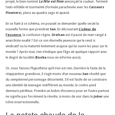
projet, le bien nommé
La fête est finie
annonçait la couleur. Terminé
l’ado infidèle et tourmenté (formule parachevée avec les
Casseurs
Flowters
), place au quadra sage et apaisé.
En se fiant à ce schéma, on pouvait se demander quelle serait la
nouvelle forme que prendrait
San
. En découvrant
L’odeur de
l’essence
, la confusion règne.
Orelsan
est-il passé de mari rangé à
anarchiste exalté ? Est-ce son éternelle jeunesse qui le rend si
vindicatif ou la maturité lentement acquise qui lui ouvre les yeux sur le
monde ? Après tout, rien n’indique que l’âge ait quelque rapport avec
le degré de lucidité (
Booba
nous en informe aussi).
Or, nous faisons l’hypothèse qu’il n’en est rien. Derrière le faste de la
réapparition grandiose, il s’agit moins d’un nouveau
San
révolté que
du sempiternel personnage désorienté. S’il est facile de se construire
une identité de teenager indifférent au monde, le contre-pied
demeure périlleux. Prendre un bidon d’essence pour en foutre partout
ne signifie pas forcément la révolte, à moins de voir dans le
Joker
une
icône insurrectionnelle.