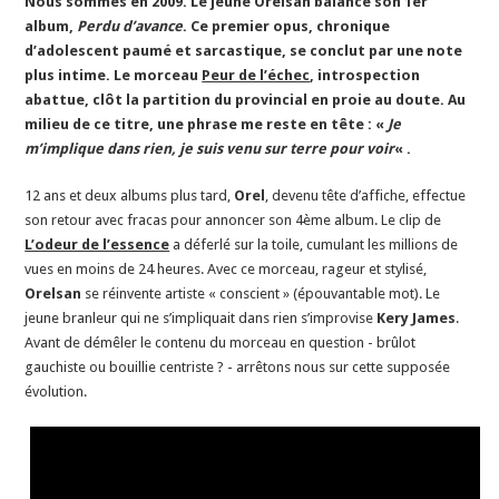
Nous sommes en 2009. Le jeune Orelsan balance son 1er
album,
Perdu d’avance
. Ce premier opus, chronique
d’adolescent paumé et sarcastique, se conclut par une note
plus intime. Le morceau
Peur de l’échec
, introspection
abattue, clôt la partition du provincial en proie au doute. Au
milieu de ce titre, une phrase me reste en tête : «
Je
m’implique dans rien, je suis venu sur terre pour voir
« .
12 ans et deux albums plus tard,
Orel
, devenu tête d’affiche, effectue
son retour avec fracas pour annoncer son 4ème album. Le clip de
L’odeur de l’essence
a déferlé sur la toile, cumulant les millions de
vues en moins de 24 heures. Avec ce morceau, rageur et stylisé,
Orelsan
se réinvente artiste « conscient » (épouvantable mot). Le
jeune branleur qui ne s’impliquait dans rien s’improvise
Kery James
.
Avant de démêler le contenu du morceau en question - brûlot
gauchiste ou bouillie centriste ? - arrêtons nous sur cette supposée
évolution.