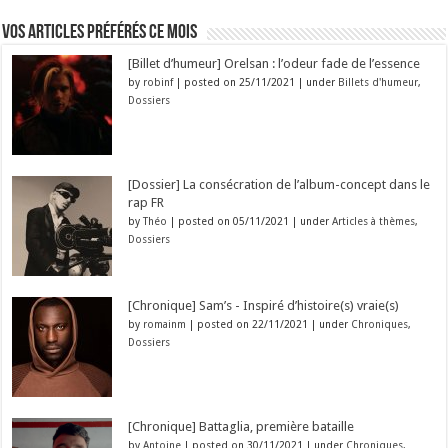
Vos articles préférés ce mois
[Billet d’humeur] Orelsan : l’odeur fade de l’essence
by
robinf
|
posted on 25/11/2021
|
under
Billets d'humeur
,
Dossiers
[Dossier] La consécration de l’album-concept dans le
rap FR
by
Théo
|
posted on 05/11/2021
|
under
Articles à thèmes
,
Dossiers
[Chronique] Sam’s - Inspiré d’histoire(s) vraie(s)
by
romainm
|
posted on 22/11/2021
|
under
Chroniques
,
Dossiers
[Chronique] Battaglia, première bataille
by
Antoine
|
posted on 30/11/2021
|
under
Chroniques
,