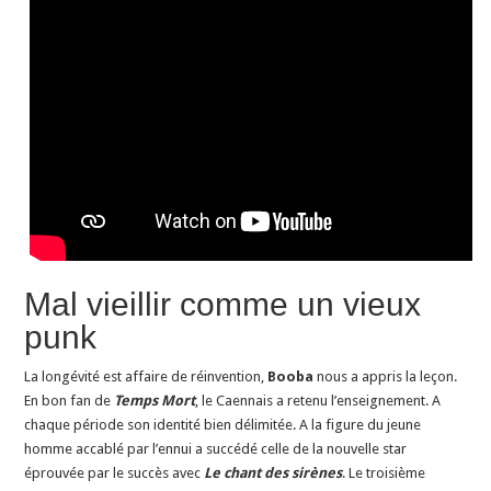
Mal vieillir comme un vieux
punk
La longévité est affaire de réinvention,
Booba
nous a appris la leçon.
En bon fan de
Temps Mort
, le Caennais a retenu l’enseignement. A
chaque période son identité bien délimitée. A la figure du jeune
homme accablé par l’ennui a succédé celle de la nouvelle star
éprouvée par le succès avec
Le chant des sirènes
. Le troisième