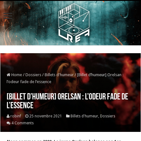
Home
/
Dossiers
/
Billets d'humeur
/
[Billet d’humeur] Orelsan :
l’odeur fade de l’essence
[Billet d’humeur] Orelsan : l’odeur fade de
l’essence
robinf
25 novembre 2021
Billets d'humeur
,
Dossiers
4 Comments