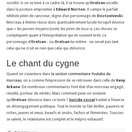
société. Si on se tient à ce cadre-là, il se trouve qu’
Orelsan
excelle
dans la posture empruntée à
Edward Norton
. Il campe le parfait
nihiliste plein de rancoeur, digne d’un personnage de
Dostoeiveski
.
Morceau à thème réussi donc (particulièrement lucide lorsqu’il énonce
que «
les jeunes moyens
{sont}
les pires de tous
»). Les choses se
compliquent quant à l’interprétation qui en souvent tirée. Le
personnage d’
Orelsan
- ou
Orelsan
lui-même - ne serait pas tant
celui qui ne croit en rien que celui qui
dénonce
.
Le chant du cygne
Quand on s’aventure dans
la section commentaire Youtube du
morceau
, on a comme l’impression de se retrouver dans celle de
Keny
Arkana
. De nombreux commentaires font état d’un morceau engagé,
révolté, porteur de vérités. Mais comment peut-on soutenir
qu’
Orelsan
dénonce dans ce texte ?
Suicide social
traduit à l’inverse
un désengagement politique. Tout le monde se fait étriller, pauvres et
riches, jeunes et vieux, beaufs et snobs, fachos et féministes. Tous.tes
se valent, le relativisme est complet et le mépris exhaustif.