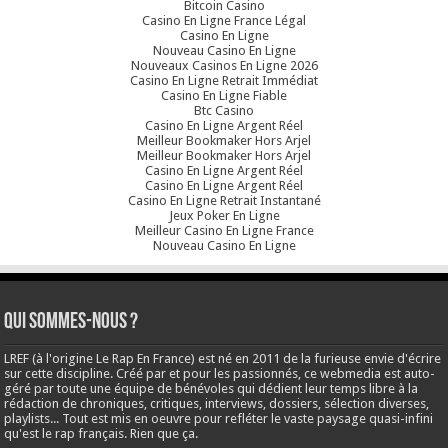
Bitcoin Casino
Casino En Ligne France Légal
Casino En Ligne
Nouveau Casino En Ligne
Nouveaux Casinos En Ligne 2026
Casino En Ligne Retrait Immédiat
Casino En Ligne Fiable
Btc Casino
Casino En Ligne Argent Réel
Meilleur Bookmaker Hors Arjel
Meilleur Bookmaker Hors Arjel
Casino En Ligne Argent Réel
Casino En Ligne Argent Réel
Casino En Ligne Retrait Instantané
Jeux Poker En Ligne
Meilleur Casino En Ligne France
Nouveau Casino En Ligne
Qui sommes-nous ?
LREF (à l'origine Le Rap En France) est né en 2011 de la furieuse envie d'écrire
sur cette discipline. Créé par et pour les passionnés, ce webmedia est auto-
géré par toute une équipe de bénévoles qui dédient leur temps libre à la
rédaction de chroniques, critiques, interviews, dossiers, sélection diverses,
playlists... Tout est mis en oeuvre pour refléter le vaste paysage quasi-infini
qu'est le rap français. Rien que ça.