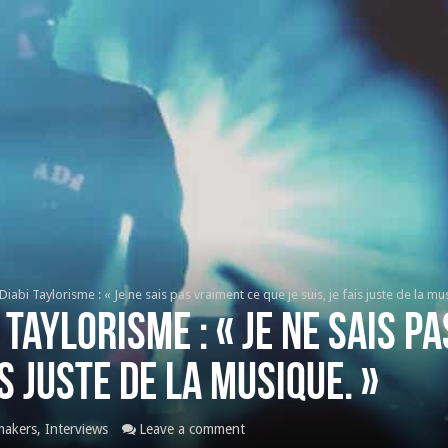
Diabi Taylorisme : « Je ne sais pas vraiment ce que je suis, je fais juste de la mu
 Taylorisme : « Je ne sais p
is juste de la musique. »
makers
,
Interviews
Leave a comment