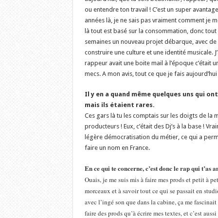
ou entendre ton travail ! C’est un super avantage
années là, je ne sais pas vraiment comment je me 
là tout est basé sur la consommation, donc tout a
semaines un nouveau projet débarque, avec de no
construire une culture et une identité musicale.
rappeur avait une boite mail à l’époque c’était un
mecs. A mon avis, tout ce que je fais aujourd’hui
Il y en a quand même quelques uns qui ont 
mais ils étaient rares.
Ces gars là tu les comptais sur les doigts de la m
producteurs ! Eux, c’était des Dj’s à la base ! V
légère démocratisation du métier, ce qui a per
faire un nom en France.
En ce qui te concerne, c’est donc le rap qui t’as 
Ouais, je me suis mis à faire mes prods et petit à pe
morceaux et à savoir tout ce qui se passait en studio
avec l’ingé son que dans la cabine, ça me fascinait 
faire des prods qu’à écrire mes textes, et c’est auss