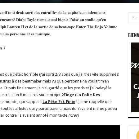
ectif tout droit sorti des entrailles de la capitale, et talentueux
rencontré
Diabi Taylorisme,
aussi bien à l’aise au studio qu’en
lph Lauren II
et de la sortie de sa beat-tape
Enter The Dojo Volume
ur sa personne et sa musique.
Bien
g ?
t que c’était horrible (j’ai sorti 2/3 sons que j’ai très vite supprimés)
 instrus à des beatmaker mais vu que personne ne voulait m’en
 Et puis finalement, je n’ai gardé que les prods et j’ai balayé le
net c’est un 8 mesures sur le projet
2Fingz
(
La Folie Des
t le monde, qui s’appelle
La Fête Est Finie
! Je me rappelle que
tout les artistes qui y participaient, mais ils n’avaient même pas eu
Par contre ils avaient annoté mon texte
(rires)