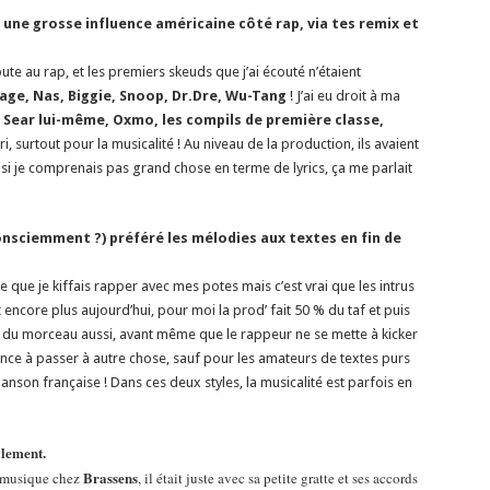
 une grosse influence américaine côté rap, via tes remix et
bute au rap, et les premiers skeuds que j’ai écouté n’étaient
llage, Nas, Biggie, Snoop, Dr.Dre, Wu-Tang
! J’ai eu droit à ma
 Sear lui-même, Oxmo, les compils de première classe,
nri, surtout pour la musicalité ! Au niveau de la production, ils avaient
i je comprenais pas grand chose en terme de lyrics, ça me parlait
consciemment ?) préféré les mélodies aux textes en fin de
e que je kiffais rapper avec mes potes mais c’est vrai que les intrus
t encore plus aujourd’hui, pour moi la prod’ fait 50 % du taf et puis
t du morceau aussi, avant même que le rappeur ne se mette à kicker
ndance à passer à autre chose, sauf pour les amateurs de textes purs
anson française ! Dans ces deux styles, la musicalité est parfois en
alement.
Brassens
de musique chez
, il était juste avec sa petite gratte et ses accords