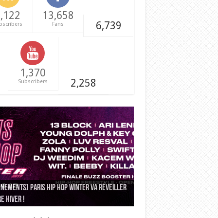
,122
13,658
6,739
bscribers
Fans
1,370
2,258
Subscribers
NEMENTS] Paris Hip Hop Winter va réveiller
e la Ville invite à la réflexion sur rap et
e hiver !
COURS] On vous emmène à Dour !
rités sur les quais de seine