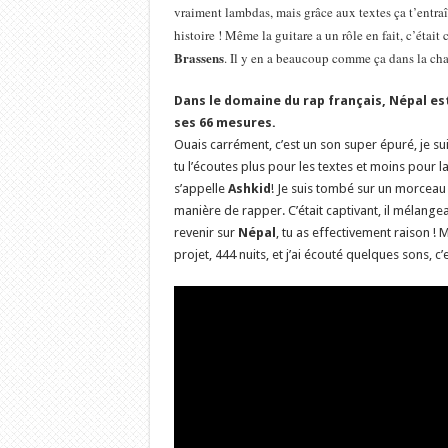
vraiment lambdas, mais grâce aux textes ça t’entraî
histoire ! Même la guitare a un rôle en fait, c’étai
Brassens
. Il y en a beaucoup comme ça dans la chans
Dans le domaine du rap français, Népal e
ses 66 mesures.
Ouais carrément, c’est un son super épuré, je sui
tu l’écoutes plus pour les textes et moins pour l
s’appelle
Ashkid
! Je suis tombé sur un morceau 
manière de rapper. C’était captivant, il mélangea
revenir sur
Népal
, tu as effectivement raison ! Ma
projet, 444 nuits, et j’ai écouté quelques sons, c’