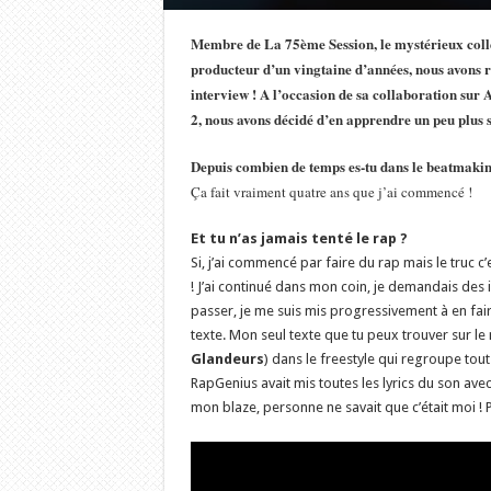
Membre de La
75ème Session
, le mystérieux coll
producteur d’un vingtaine d’années, nous avons 
interview ! A l’occasion de sa collaboration sur
A
2,
nous avons décidé d’en apprendre un peu plus s
Depuis combien de temps es-tu dans le beatmakin
Ça fait vraiment quatre ans que j’ai commencé !
Et tu n’as jamais tenté le rap ?
Si, j’ai commencé par faire du rap mais le truc c’es
! J’ai continué dans mon coin, je demandais des
passer, je me suis mis progressivement à en faire.
texte. Mon seul texte que tu peux trouver sur le 
Glandeurs
) dans le freestyle qui regroupe tou
RapGenius avait mis toutes les lyrics du son avec 
mon blaze, personne ne savait que c’était moi ! 