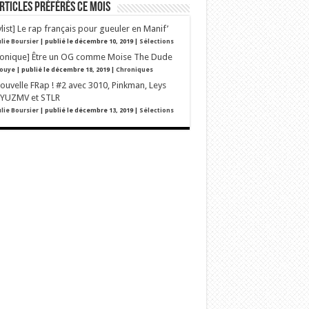
rticles préférés ce mois
ylist] Le rap français pour gueuler en Manif’
ulie Boursier
|
publié le décembre 10, 2019
|
Sélections
ronique] Être un OG comme Moise The Dude
ouye
|
publié le décembre 18, 2019
|
Chroniques
ouvelle FRap ! #2 avec 3010, Pinkman, Leys
 YUZMV et STLR
ulie Boursier
|
publié le décembre 13, 2019
|
Sélections