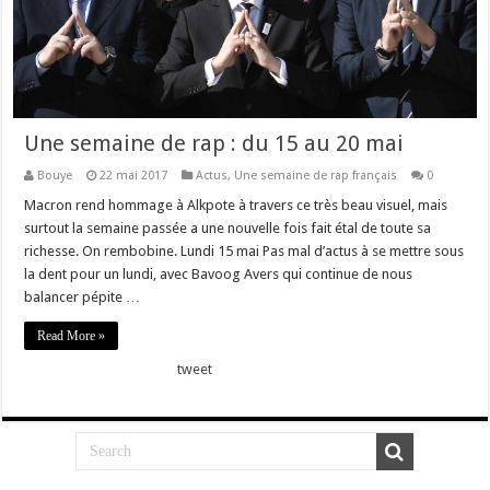
Une semaine de rap : du 15 au 20 mai
Bouye
22 mai 2017
Actus
,
Une semaine de rap français
0
Macron rend hommage à Alkpote à travers ce très beau visuel, mais
surtout la semaine passée a une nouvelle fois fait étal de toute sa
richesse. On rembobine. Lundi 15 mai Pas mal d’actus à se mettre sous
la dent pour un lundi, avec Bavoog Avers qui continue de nous
balancer pépite …
Read More »
tweet