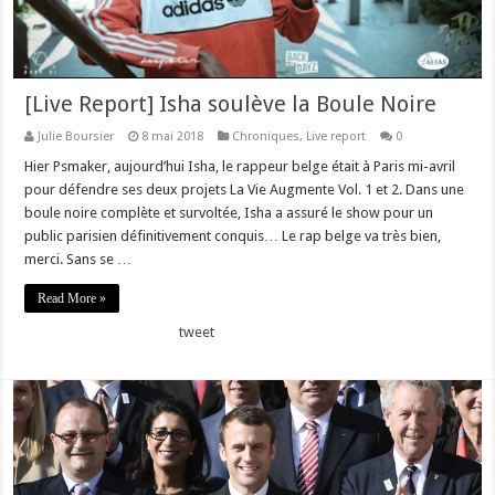
[Live Report] Isha soulève la Boule Noire
Julie Boursier
8 mai 2018
Chroniques
,
Live report
0
Hier Psmaker, aujourd’hui Isha, le rappeur belge était à Paris mi-avril
pour défendre ses deux projets La Vie Augmente Vol. 1 et 2. Dans une
boule noire complète et survoltée, Isha a assuré le show pour un
public parisien définitivement conquis… Le rap belge va très bien,
merci. Sans se …
Read More »
tweet