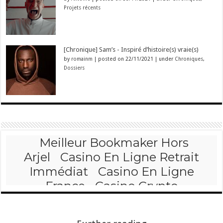
Projets récents
[Chronique] Sam’s - Inspiré d’histoire(s) vraie(s)
by
romainm
|
posted on 22/11/2021
|
under
Chroniques
,
Dossiers