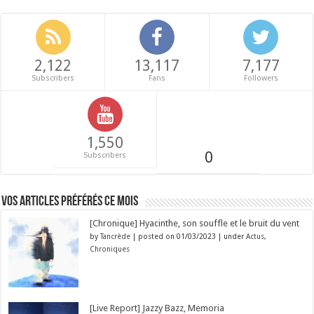
2,122
13,117
7,177
Subscribers
Fans
Followers
1,550
0
Subscribers
Vos articles préférés ce mois
[Chronique] Hyacinthe, son souffle et le bruit du vent
by
Tancrède
|
posted on 01/03/2023
|
under
Actus
,
Chroniques
[Live Report] Jazzy Bazz, Memoria