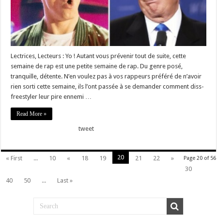
Lectrices, Lecteurs : Yo ! Autant vous prévenir tout de suite, cette
semaine de rap est une petite semaine de rap. Du genre posé,
tranquille, détente. N’en voulez pas à vos rappeurs préféré de n’avoir
rien sorti cette semaine, ils l’ont passée à se demander comment diss-
freestyler leur pire ennemi …
Read More »
tweet
20
« First
...
10
«
18
19
21
22
»
Page 20 of 56
30
40
50
...
Last »