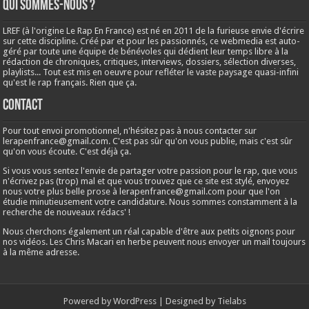
Qui sommes-nous ?
LREF (à l'origine Le Rap En France) est né en 2011 de la furieuse envie d'écrire
sur cette discipline. Créé par et pour les passionnés, ce webmedia est auto-
géré par toute une équipe de bénévoles qui dédient leur temps libre à la
rédaction de chroniques, critiques, interviews, dossiers, sélection diverses,
playlists... Tout est mis en oeuvre pour refléter le vaste paysage quasi-infini
qu'est le rap français. Rien que ça.
Contact
Pour tout envoi promotionnel, n'hésitez pas à nous contacter sur
lerapenfrance@gmail.com
. C'est pas sûr qu'on vous publie, mais c'est sûr
qu'on vous écoute. C'est déjà ça.
Si vous vous sentez l'envie de partager votre passion pour le rap, que vous
n'écrivez pas (trop) mal et que vous trouvez que ce site est stylé, envoyez
nous votre plus belle prose à
lerapenfrance@gmail.com
pour que l'on
étudie minutieusement votre candidature. Nous sommes constamment à la
recherche de nouveaux rédacs' !
Nous cherchons également un réal capable d'être aux petits oignons pour
nos vidéos. Les Chris Macari en herbe peuvent nous envoyer un mail toujours
à la même adresse.
Powered by
WordPress
| Designed by
Tielabs