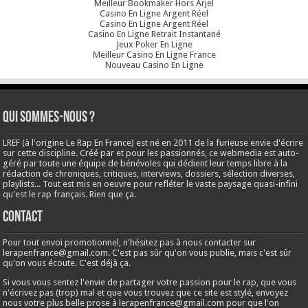
Meilleur Bookmaker Hors Arjel
Casino En Ligne Argent Réel
Casino En Ligne Argent Réel
Casino En Ligne Retrait Instantané
Jeux Poker En Ligne
Meilleur Casino En Ligne France
Nouveau Casino En Ligne
Qui sommes-nous ?
LREF (à l'origine Le Rap En France) est né en 2011 de la furieuse envie d'écrire
sur cette discipline. Créé par et pour les passionnés, ce webmedia est auto-
géré par toute une équipe de bénévoles qui dédient leur temps libre à la
rédaction de chroniques, critiques, interviews, dossiers, sélection diverses,
playlists... Tout est mis en oeuvre pour refléter le vaste paysage quasi-infini
qu'est le rap français. Rien que ça.
Contact
Pour tout envoi promotionnel, n'hésitez pas à nous contacter sur
lerapenfrance@gmail.com
. C'est pas sûr qu'on vous publie, mais c'est sûr
qu'on vous écoute. C'est déjà ça.
Si vous vous sentez l'envie de partager votre passion pour le rap, que vous
n'écrivez pas (trop) mal et que vous trouvez que ce site est stylé, envoyez
nous votre plus belle prose à
lerapenfrance@gmail.com
pour que l'on