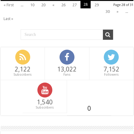
28
« First
...
10
20
«
26
27
29
Page 28 of 31
30
»
...
Last »
2,122
13,022
7,152
Subscribers
Fans
Followers
1,540
0
Subscribers