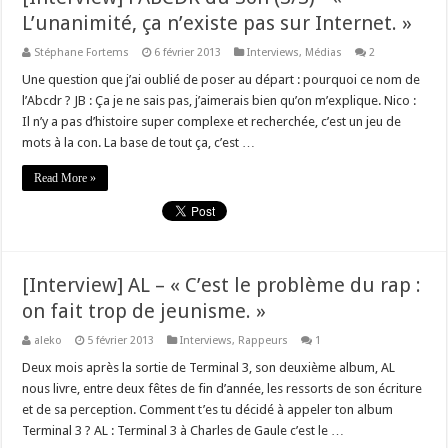
L’unanimité, ça n’existe pas sur Internet. »
Stéphane Fortems
6 février 2013
Interviews
,
Médias
2
Une question que j’ai oublié de poser au départ : pourquoi ce nom de
l’Abcdr ? JB : Ça je ne sais pas, j’aimerais bien qu’on m’explique. Nico :
Il n’y a pas d’histoire super complexe et recherchée, c’est un jeu de
mots à la con. La base de tout ça, c’est …
Read More »
[Interview] AL – « C’est le problème du rap :
on fait trop de jeunisme. »
aleko
5 février 2013
Interviews
,
Rappeurs
1
Deux mois après la sortie de Terminal 3, son deuxième album, AL
nous livre, entre deux fêtes de fin d’année, les ressorts de son écriture
et de sa perception. Comment t’es tu décidé à appeler ton album
Terminal 3 ? AL : Terminal 3 à Charles de Gaule c’est le …