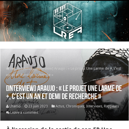
Home
/
Actus
/
[Interview] Araujo : « Le projet Une Larme de +, c’est
un an et demi de recherche »
[Interview] Araujo : « Le projet Une Larme de
+, c’est un an et demi de recherche »
Lhamo
23 juin 2023
Actus
,
Chroniques
,
Interviews
,
Rappeurs
Leave a comment