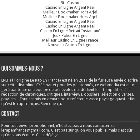
Btc Casino
Casino En Ligne Argent Réel
Meilleur Bookmaker Hors Arjel
Meilleur Bookmaker Hors Arjel
Casino En Ligne Argent Réel
Casino En Ligne Argent Réel
Casino En Ligne Retrait Instantané
Jeux Poker En Ligne
Meilleur Casino En Ligne France
Nouveau Casino En Ligne
Qui sommes-nous ?
LREF (à l'origine Le Rap En France) est né en 2011 de la furieuse envie d'écrire
sur cette discipline. Créé par et pour les passionnés, ce webmedia est auto-
géré par toute une équipe de bénévoles qui dédient leur temps libre à la
rédaction de chroniques, critiques, interviews, dossiers, sélection diverses,
playlists... Tout est mis en oeuvre pour refléter le vaste paysage quasi-infini
qu'est le rap français. Rien que ça.
Contact
Pour tout envoi promotionnel, n'hésitez pas à nous contacter sur
lerapenfrance@gmail.com
. C'est pas sûr qu'on vous publie, mais c'est sûr
qu'on vous écoute. C'est déjà ça.