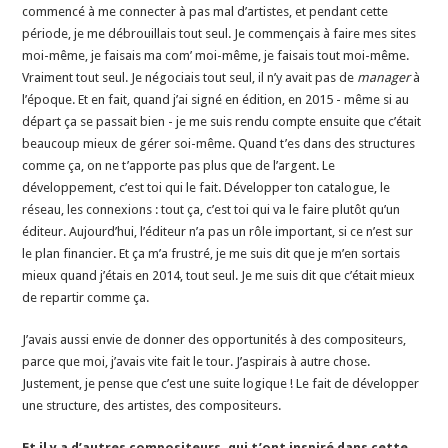
commencé à me connecter à pas mal d’artistes, et pendant cette
période, je me débrouillais tout seul. Je commençais à faire mes sites
moi-même, je faisais ma com’ moi-même, je faisais tout moi-même.
Vraiment tout seul. Je négociais tout seul, il n’y avait pas de
manager
à
l’époque. Et en fait, quand j’ai signé en édition, en 2015 - même si au
départ ça se passait bien - je me suis rendu compte ensuite que c’était
beaucoup mieux de gérer soi-même. Quand t’es dans des structures
comme ça, on ne t’apporte pas plus que de l’argent. Le
développement, c’est toi qui le fait. Développer ton catalogue, le
réseau, les connexions : tout ça, c’est toi qui va le faire plutôt qu’un
éditeur. Aujourd’hui, l’éditeur n’a pas un rôle important, si ce n’est sur
le plan financier. Et ça m’a frustré, je me suis dit que je m’en sortais
mieux quand j’étais en 2014, tout seul. Je me suis dit que c’était mieux
de repartir comme ça.
J’avais aussi envie de donner des opportunités à des compositeurs,
parce que moi, j’avais vite fait le tour. J’aspirais à autre chose.
Justement, je pense que c’est une suite logique ! Le fait de développer
une structure, des artistes, des compositeurs.
Et il y a d’autres compositeurs, qui t’ont inspiré dans cette