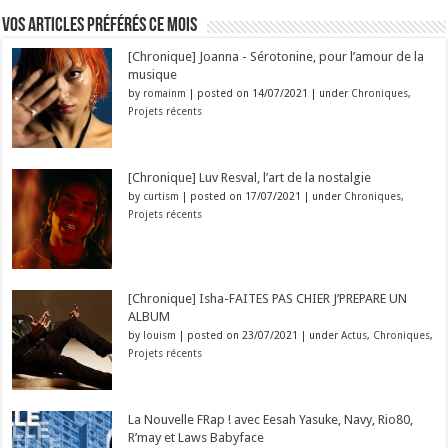
Vos articles préférés ce mois
[Chronique] Joanna - Sérotonine, pour l’amour de la
musique
by
romainm
|
posted on 14/07/2021
|
under
Chroniques
,
Projets récents
[Chronique] Luv Resval, l’art de la nostalgie
by
curtism
|
posted on 17/07/2021
|
under
Chroniques
,
Projets récents
[Chronique] Isha-FAITES PAS CHIER J’PREPARE UN
ALBUM
by
louism
|
posted on 23/07/2021
|
under
Actus
,
Chroniques
,
Projets récents
La Nouvelle FRap ! avec Eesah Yasuke, Navy, Rio80,
R’may et Laws Babyface