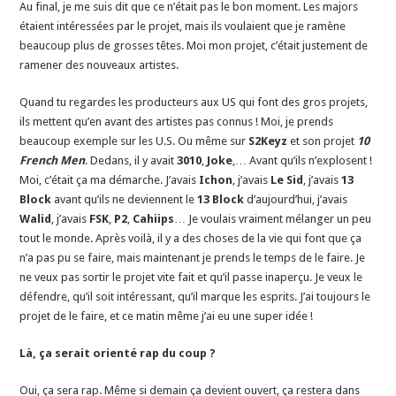
Au final, je me suis dit que ce n’était pas le bon moment. Les majors
étaient intéressées par le projet, mais ils voulaient que je ramène
beaucoup plus de grosses têtes. Moi mon projet, c’était justement de
ramener des nouveaux artistes.
Quand tu regardes les producteurs aux US qui font des gros projets,
ils mettent qu’en avant des artistes pas connus ! Moi, je prends
beaucoup exemple sur les U.S. Ou même sur
S2Keyz
et son projet
10
French Men
. Dedans, il y avait
3010
,
Joke
,… Avant qu’ils n’explosent !
Moi, c’était ça ma démarche. J’avais
Ichon
, j’avais
Le Sid
, j’avais
13
Block
avant qu’ils ne deviennent le
13 Block
d’aujourd’hui, j’avais
Walid
, j’avais
FSK
,
P2
,
Cahiips
… Je voulais vraiment mélanger un peu
tout le monde. Après voilà, il y a des choses de la vie qui font que ça
n’a pas pu se faire, mais maintenant je prends le temps de le faire. Je
ne veux pas sortir le projet vite fait et qu’il passe inaperçu. Je veux le
défendre, qu’il soit intéressant, qu’il marque les esprits. J’ai toujours le
projet de le faire, et ce matin même j’ai eu une super idée !
Là, ça serait orienté rap du coup ?
Oui, ça sera rap. Même si demain ça devient ouvert, ça restera dans