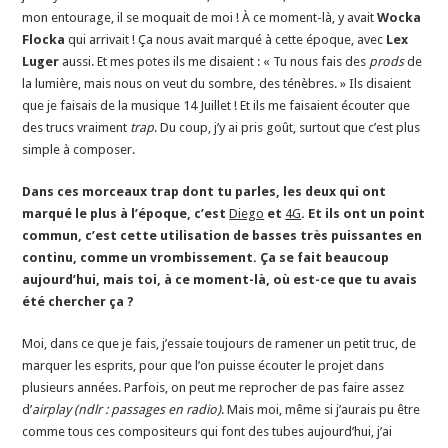
mon entourage, il se moquait de moi ! À ce moment-là, y avait
Wocka
Flocka
qui arrivait ! Ça nous avait marqué à cette époque, avec
Lex
Luger
aussi. Et mes potes ils me disaient : « Tu nous fais des
prods
de
la lumière, mais nous on veut du sombre, des ténèbres. » Ils disaient
que je faisais de la musique 14 Juillet ! Et ils me faisaient écouter que
des trucs vraiment
trap
. Du coup, j’y ai pris goût, surtout que c’est plus
simple à composer.
Dans ces morceaux trap dont tu parles, les deux qui ont
marqué le plus à l’époque, c’est
Diego
et
4G
. Et ils ont un point
commun, c’est cette utilisation de basses très puissantes en
continu, comme un vrombissement. Ça se fait beaucoup
aujourd’hui, mais toi, à ce moment-là, où est-ce que tu avais
été chercher ça ?
Moi, dans ce que je fais, j’essaie toujours de ramener un petit truc, de
marquer les esprits, pour que l’on puisse écouter le projet dans
plusieurs années. Parfois, on peut me reprocher de pas faire assez
d’
airplay (ndlr : passages en radio)
. Mais moi, même si j’aurais pu être
comme tous ces compositeurs qui font des tubes aujourd’hui, j’ai