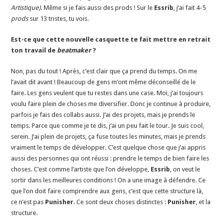
Artistique)
. Même si je fais aussi des prods ! Sur le
Essrib
, j’ai fait 4-5
prods
sur 13 tristes, tu vois.
Est-ce que cette nouvelle casquette te fait mettre en retrait
ton travail de
beatmaker
?
Non, pas du tout ! Après, c’est clair que ça prend du temps. On me
l’avait dit avant ! Beaucoup de gens m’ont même déconseillé de le
faire. Les gens veulent que tu restes dans une case. Moi, j’ai toujours
voulu faire plein de choses me diversifier. Donc je continue à produire,
parfois je fais des collabs aussi. J’ai des projets, mais je prends le
temps. Parce que comme je te dis, j’ai un peu fait le tour. Je suis cool,
serein. J’ai plein de projets, ça fuse toutes les minutes, mais je prends
vraiment le temps de développer. C’est quelque chose que j’ai appris
aussi des personnes qui ont réussi : prendre le temps de bien faire les
choses. C’est comme l’artiste que l’on développe,
Essrib
, on veut le
sortir dans les meilleures conditions ! On a une image à défendre. Ce
que l’on doit faire comprendre aux gens, c’est que cette structure là,
ce n’est pas
Punisher
. Ce sont deux choses distinctes :
Punisher
, et la
structure.