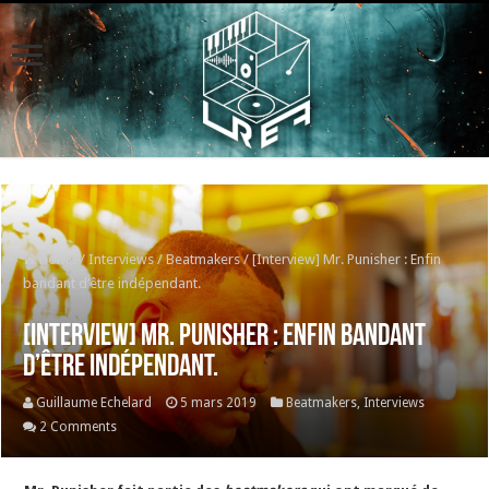
Home
/
Interviews
/
Beatmakers
/
[Interview] Mr. Punisher : Enfin
bandant d’être indépendant.
[Interview] Mr. Punisher : Enfin bandant
d’être indépendant.
Guillaume Echelard
5 mars 2019
Beatmakers
,
Interviews
2 Comments