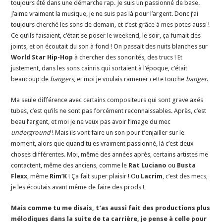
toujours été dans une démarche rap. Je suis un passionné de base.
J’aime vraiment la musique, je ne suis pas là pour l’argent. Donc j’ai
toujours cherché les sons de demain, et c’est grâce à mes potes aussi !
Ce qu’ils faisaient, c’était se poser le weekend, le soir, ça fumait des
joints, et on écoutait du son à fond ! On passait des nuits blanches sur
World Star Hip-Hop
à chercher des sonorités, des trucs ! Et
justement, dans les sons cainris qui sortaient à l’époque, c’était
beaucoup de
bangers
, et moi je voulais ramener cette touche
banger
.
Ma seule différence avec certains compositeurs qui sont grave axés
tubes, c’est qu’ils ne sont pas forcément reconnaissables. Après, c’est
beau l’argent, et moi je ne veux pas avoir l’image du mec
underground
! Mais ils vont faire un son pour t’enjailler sur le
moment, alors que quand tu es vraiment passionné, là c’est deux
choses différentes. Moi, même des années après, certains artistes me
contactent, même des anciens, comme le
Rat Luciano
ou
Busta
Flexx
, même
Rim’K
! Ça fait super plaisir ! Ou
Lacrim
, c’est des mecs,
je les écoutais avant même de faire des prods !
Mais comme tu me disais, t’as aussi fait des productions plus
mélodiques dans la suite de ta carrière, je pense à celle pour