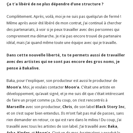
Ça t’a libéré de ne plus dépendre d’une structure ?
Complètement. Après, voilà, moi je ne suis pas quelqu’un de fermé !
Même après avoir été libéré de mon contrat, j’ai continué à chercher
des partenariats, à voir si je peux travailler avec des personnes qui
comprennent ma démarche. Je n’ai pas encore trouvé de partenaire
idéal, mais j’ai quand même toute une équipe avec qui je travaille.
Dans cette nouvelle liberté, tu te permets aussi de travailler
avec des artistes qui ne sont pas encore des gros noms, je
pense à Bakalive.
Baka, pour t’expliquer, son producteur est aussi le producteur de
Moon’a
. Moi, je voulais contacter
Moon’a
. C’était une artiste en
développement, qu’avait signé, et je me suis dit que c’était intéressant
de faire un projet comme ça. Du coup, on s’est rencontrés à
Marseille
avec son producteur,
Chris
, de son label
Black Story Inc
,
et on s’est super bien entendus. Ils m’ont fait pas mal de passes, sans
rien demander en retour, ce qui est rare dans le milieu ! Du coup, j’ai
travaillé avec tous les artistes de son label. J’ai travaillé avec
Baka
,
Arka
,
Kinder
, et
Moon’a
.
C’est un de mes
beatmakers
a produit le