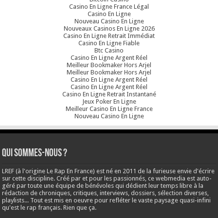
Casino En Ligne France Légal
Casino En Ligne
Nouveau Casino En Ligne
Nouveaux Casinos En Ligne 2026
Casino En Ligne Retrait Immédiat
Casino En Ligne Fiable
Btc Casino
Casino En Ligne Argent Réel
Meilleur Bookmaker Hors Arjel
Meilleur Bookmaker Hors Arjel
Casino En Ligne Argent Réel
Casino En Ligne Argent Réel
Casino En Ligne Retrait Instantané
Jeux Poker En Ligne
Meilleur Casino En Ligne France
Nouveau Casino En Ligne
Qui sommes-nous ?
LREF (à l'origine Le Rap En France) est né en 2011 de la furieuse envie d'écrire
sur cette discipline. Créé par et pour les passionnés, ce webmedia est auto-
géré par toute une équipe de bénévoles qui dédient leur temps libre à la
rédaction de chroniques, critiques, interviews, dossiers, sélection diverses,
playlists... Tout est mis en oeuvre pour refléter le vaste paysage quasi-infini
qu'est le rap français. Rien que ça.