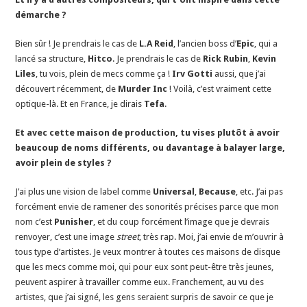
démarche ?
Bien sûr ! Je prendrais le cas de
L.A Reid
, l’ancien boss d’
Epic
, qui a
lancé sa structure,
Hitco
. Je prendrais le cas de
Rick Rubin
,
Kevin
Liles
, tu vois, plein de mecs comme ça !
Irv Gotti
aussi, que j’ai
découvert récemment, de
Murder Inc
! Voilà, c’est vraiment cette
optique-là. Et en France, je dirais
Tefa
.
Et avec cette maison de production, tu vises plutôt à avoir
beaucoup de noms différents, ou davantage à balayer large,
avoir plein de styles ?
J’ai plus une vision de label comme
Universal
,
Because
, etc. J’ai pas
forcément envie de ramener des sonorités précises parce que mon
nom c’est
Punisher
, et du coup forcément l’image que je devrais
renvoyer, c’est une image
street
, très rap. Moi, j’ai envie de m’ouvrir à
tous type d’artistes. Je veux montrer à toutes ces maisons de disque
que les mecs comme moi, qui pour eux sont peut-être très jeunes,
peuvent aspirer à travailler comme eux. Franchement, au vu des
artistes, que j’ai signé, les gens seraient surpris de savoir ce que je