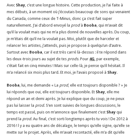
Avec
Shay
, c’est une longue histoire. Cette production, je l’ai faite à
mes débuts, à un moment où j’écoutais beaucoup de sons qui venaient
du Canada, comme ceux de T-Minus, donc ça s’est fait super
naturellement. J’ai d’abord envoyé la
prod
à
Booba
, qui m’avait dit
qu’il la voulait mais qui ne m’a plus donné de nouvelles après. Du coup,
je m’étais dit qu’il ne la voulait pas. Moi, plutôt que de harceler et
relancer les artistes, j’attends, puis je propose à quelqu’un d’autre.
Surtout avec
Booba
, car il est très carré là-dessus : il te répond dans
les deux-trois jours au sujet de tes
prods
. Pour
4G
, par exemple,
c’était fait en cinq minutes ! Mais sur celle-là, je pense qu’il hésitait. Il
m’a relancé six mois plus tard. Et moi, je l’avais proposé à
Shay
.
Booba
, lui, me demande « La
prod
, elle est toujours disponible ? » Je
lui réponds que oui, elle est toujours disponible. Et
Shay
, elle me
répond un an et demi après. Je lui explique que du coup, je ne peux
pas lui laisser la
prod
. S’en sont suivies de longues discussions, le
temps est passé, puis on m’annonce que finalement c’est
Shay
qui
prend la
prod
. Au final, c’est sorti longtemps après tu vois ! De 2012 à
2016 ! l y a eu quatre ans de décalage, le temps qu’elle signe, qu’elle se
mette sur le projet. Après, elle m’avait recontacté, elle m’a dit qu’elle