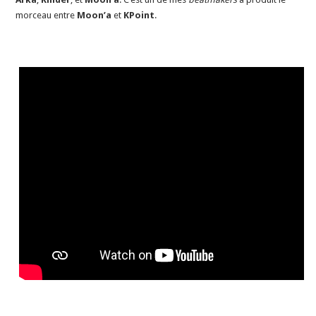
morceau entre
Moon’a
et
KPoint
.