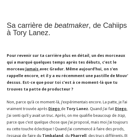
Sa carrière de
beatmaker
, de Cahiips
à Tory Lanez.
Pour revenir sur ta carrière plus en détail, un des morceaux
qui a marqué quelques temps après tes débuts, c’est le
morceau
Jamais
avec Gradur. Même aujourd’hui, on s’en
rappelle encore, et il y a eu récemment une pastille de Mouv’
dessus. Est-ce que pour toi c’est à ce moment-là que tu
trouves ta patte de producteur ?
Non, parce qu’à ce moment-là, j’expérimentais encore. La patte, je l’ai
vraiment trouvée après
Diego
de
Tory Lanez
. Quand j’ai fait
Diego
,
j’ai senti qu’il y avait un truc. Après, on me qualifie beaucoup de
trap
,
parce que c’est quelque chose que j’ai proposé, mais moi j’ai toujours
eu cette touche éclectique ! Quand j’ai commencé à faire des prods,
j’essayai de faire du
Timbaland
, du
Pharrell
, des trucs différents. Et