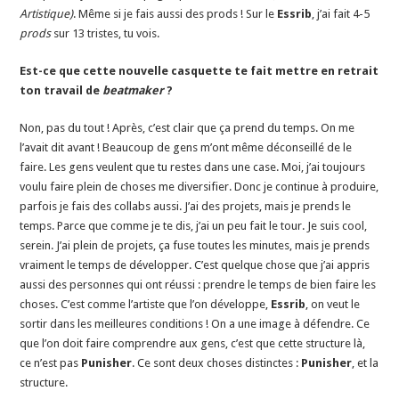
Artistique)
. Même si je fais aussi des prods ! Sur le
Essrib
, j’ai fait 4-5
prods
sur 13 tristes, tu vois.
Est-ce que cette nouvelle casquette te fait mettre en retrait
ton travail de
beatmaker
?
Non, pas du tout ! Après, c’est clair que ça prend du temps. On me
l’avait dit avant ! Beaucoup de gens m’ont même déconseillé de le
faire. Les gens veulent que tu restes dans une case. Moi, j’ai toujours
voulu faire plein de choses me diversifier. Donc je continue à produire,
parfois je fais des collabs aussi. J’ai des projets, mais je prends le
temps. Parce que comme je te dis, j’ai un peu fait le tour. Je suis cool,
serein. J’ai plein de projets, ça fuse toutes les minutes, mais je prends
vraiment le temps de développer. C’est quelque chose que j’ai appris
aussi des personnes qui ont réussi : prendre le temps de bien faire les
choses. C’est comme l’artiste que l’on développe,
Essrib
, on veut le
sortir dans les meilleures conditions ! On a une image à défendre. Ce
que l’on doit faire comprendre aux gens, c’est que cette structure là,
ce n’est pas
Punisher
. Ce sont deux choses distinctes :
Punisher
, et la
structure.