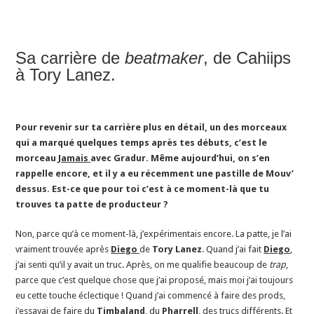
Sa carrière de
beatmaker
, de Cahiips
à Tory Lanez.
Pour revenir sur ta carrière plus en détail, un des morceaux
qui a marqué quelques temps après tes débuts, c’est le
morceau
Jamais
avec Gradur. Même aujourd’hui, on s’en
rappelle encore, et il y a eu récemment une pastille de Mouv’
dessus. Est-ce que pour toi c’est à ce moment-là que tu
trouves ta patte de producteur ?
Non, parce qu’à ce moment-là, j’expérimentais encore. La patte, je l’ai
vraiment trouvée après
Diego
de
Tory Lanez
. Quand j’ai fait
Diego
,
j’ai senti qu’il y avait un truc. Après, on me qualifie beaucoup de
trap
,
parce que c’est quelque chose que j’ai proposé, mais moi j’ai toujours
eu cette touche éclectique ! Quand j’ai commencé à faire des prods,
j’essayai de faire du
Timbaland
, du
Pharrell
, des trucs différents. Et