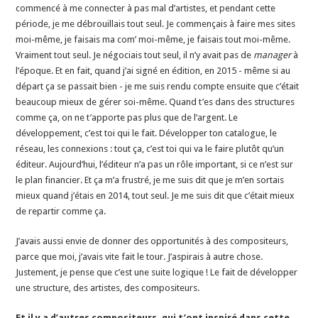
commencé à me connecter à pas mal d’artistes, et pendant cette
période, je me débrouillais tout seul. Je commençais à faire mes sites
moi-même, je faisais ma com’ moi-même, je faisais tout moi-même.
Vraiment tout seul. Je négociais tout seul, il n’y avait pas de
manager
à
l’époque. Et en fait, quand j’ai signé en édition, en 2015 - même si au
départ ça se passait bien - je me suis rendu compte ensuite que c’était
beaucoup mieux de gérer soi-même. Quand t’es dans des structures
comme ça, on ne t’apporte pas plus que de l’argent. Le
développement, c’est toi qui le fait. Développer ton catalogue, le
réseau, les connexions : tout ça, c’est toi qui va le faire plutôt qu’un
éditeur. Aujourd’hui, l’éditeur n’a pas un rôle important, si ce n’est sur
le plan financier. Et ça m’a frustré, je me suis dit que je m’en sortais
mieux quand j’étais en 2014, tout seul. Je me suis dit que c’était mieux
de repartir comme ça.
J’avais aussi envie de donner des opportunités à des compositeurs,
parce que moi, j’avais vite fait le tour. J’aspirais à autre chose.
Justement, je pense que c’est une suite logique ! Le fait de développer
une structure, des artistes, des compositeurs.
Et il y a d’autres compositeurs, qui t’ont inspiré dans cette