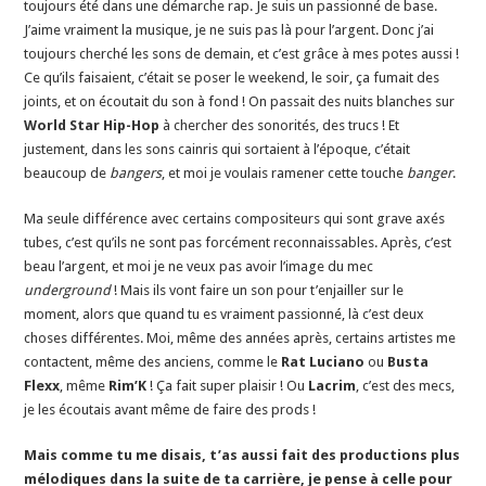
toujours été dans une démarche rap. Je suis un passionné de base.
J’aime vraiment la musique, je ne suis pas là pour l’argent. Donc j’ai
toujours cherché les sons de demain, et c’est grâce à mes potes aussi !
Ce qu’ils faisaient, c’était se poser le weekend, le soir, ça fumait des
joints, et on écoutait du son à fond ! On passait des nuits blanches sur
World Star Hip-Hop
à chercher des sonorités, des trucs ! Et
justement, dans les sons cainris qui sortaient à l’époque, c’était
beaucoup de
bangers
, et moi je voulais ramener cette touche
banger
.
Ma seule différence avec certains compositeurs qui sont grave axés
tubes, c’est qu’ils ne sont pas forcément reconnaissables. Après, c’est
beau l’argent, et moi je ne veux pas avoir l’image du mec
underground
! Mais ils vont faire un son pour t’enjailler sur le
moment, alors que quand tu es vraiment passionné, là c’est deux
choses différentes. Moi, même des années après, certains artistes me
contactent, même des anciens, comme le
Rat Luciano
ou
Busta
Flexx
, même
Rim’K
! Ça fait super plaisir ! Ou
Lacrim
, c’est des mecs,
je les écoutais avant même de faire des prods !
Mais comme tu me disais, t’as aussi fait des productions plus
mélodiques dans la suite de ta carrière, je pense à celle pour