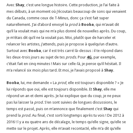
Avec
Shay
, c’est une longue histoire. Cette production, je l’ai faite à
mes débuts, à un moment où j’écoutais beaucoup de sons qui venaient
du Canada, comme ceux de T-Minus, donc ça s’est fait super
naturellement. J’ai d’abord envoyé la
prod
à
Booba
, qui m’avait dit
qu’il la voulait mais qui ne m’a plus donné de nouvelles après. Du coup,
je m’étais dit qu’il ne la voulait pas. Moi, plutôt que de harceler et
relancer les artistes, j’attends, puis je propose à quelqu’un d’autre.
Surtout avec
Booba
, car il est très carré là-dessus : il te répond dans
les deux-trois jours au sujet de tes
prods
. Pour
4G
, par exemple,
c’était fait en cinq minutes ! Mais sur celle-là, je pense qu’il hésitait. Il
m’a relancé six mois plus tard. Et moi, je l’avais proposé à
Shay
.
Booba
, lui, me demande « La
prod
, elle est toujours disponible ? » Je
lui réponds que oui, elle est toujours disponible. Et
Shay
, elle me
répond un an et demi après. Je lui explique que du coup, je ne peux
pas lui laisser la
prod
. S’en sont suivies de longues discussions, le
temps est passé, puis on m’annonce que finalement c’est
Shay
qui
prend la
prod
. Au final, c’est sorti longtemps après tu vois ! De 2012 à
2016 ! l y a eu quatre ans de décalage, le temps qu’elle signe, qu’elle se
mette sur le projet. Après, elle m’avait recontacté, elle m’a dit qu’elle