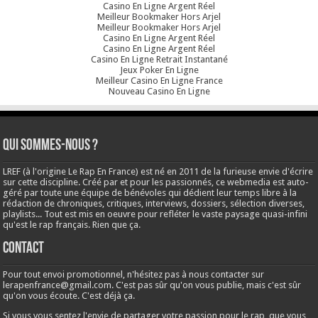
Casino En Ligne Argent Réel
Meilleur Bookmaker Hors Arjel
Meilleur Bookmaker Hors Arjel
Casino En Ligne Argent Réel
Casino En Ligne Argent Réel
Casino En Ligne Retrait Instantané
Jeux Poker En Ligne
Meilleur Casino En Ligne France
Nouveau Casino En Ligne
Qui sommes-nous ?
LREF (à l'origine Le Rap En France) est né en 2011 de la furieuse envie d'écrire
sur cette discipline. Créé par et pour les passionnés, ce webmedia est auto-
géré par toute une équipe de bénévoles qui dédient leur temps libre à la
rédaction de chroniques, critiques, interviews, dossiers, sélection diverses,
playlists... Tout est mis en oeuvre pour refléter le vaste paysage quasi-infini
qu'est le rap français. Rien que ça.
Contact
Pour tout envoi promotionnel, n'hésitez pas à nous contacter sur
lerapenfrance@gmail.com
. C'est pas sûr qu'on vous publie, mais c'est sûr
qu'on vous écoute. C'est déjà ça.
Si vous vous sentez l'envie de partager votre passion pour le rap, que vous