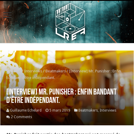
Home
/
Interviews
/
Beatmakers
/
[Interview] Mr. Punisher : Enfin
bandant d’être indépendant.
[Interview] Mr. Punisher : Enfin bandant
d’être indépendant.
Guillaume Echelard
5 mars 2019
Beatmakers
,
Interviews
2 Comments