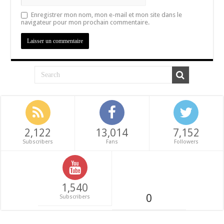
Enregistrer mon nom, mon e-mail et mon site dans le
navigateur pour mon prochain commentaire.
2,122
13,014
7,152
Subscribers
Fans
Followers
1,540
0
Subscribers