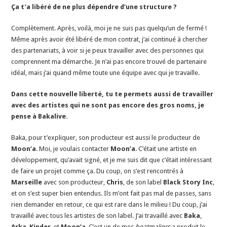
Ça t’a libéré de ne plus dépendre d’une structure ?
Complètement. Après, voilà, moi je ne suis pas quelqu’un de fermé !
Même après avoir été libéré de mon contrat, j’ai continué à chercher
des partenariats, à voir si je peux travailler avec des personnes qui
comprennent ma démarche. Je n’ai pas encore trouvé de partenaire
idéal, mais j’ai quand même toute une équipe avec qui je travaille.
Dans cette nouvelle liberté, tu te permets aussi de travailler
avec des artistes qui ne sont pas encore des gros noms, je
pense à Bakalive.
Baka, pour t’expliquer, son producteur est aussi le producteur de
Moon’a
. Moi, je voulais contacter
Moon’a
. C’était une artiste en
développement, qu’avait signé, et je me suis dit que c’était intéressant
de faire un projet comme ça. Du coup, on s’est rencontrés à
Marseille
avec son producteur,
Chris
, de son label
Black Story Inc
,
et on s’est super bien entendus. Ils m’ont fait pas mal de passes, sans
rien demander en retour, ce qui est rare dans le milieu ! Du coup, j’ai
travaillé avec tous les artistes de son label. J’ai travaillé avec
Baka
,
Arka
,
Kinder
, et
Moon’a
.
C’est un de mes
beatmakers
a produit le