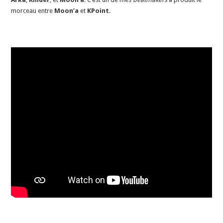
morceau entre
Moon’a
et
KPoint
.