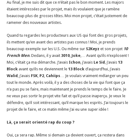
Au final, je me suis dit que ce n’était pas le bon moment. Les majors
étaient intéressées par le projet, mais ils voulaient que je ramène
beaucoup plus de grosses têtes. Moi mon projet, c’était justement de
ramener des nouveaux artistes.
Quand tu regardes les producteurs aux US qui font des gros projets,
ils mettent qu’en avant des artistes pas connus ! Moi, je prends
beaucoup exemple sur les U.S. Ou même sur
S2Keyz
et son projet
10
French Men
. Dedans, il y avait
3010
,
Joke
,… Avant qu’ils n’explosent !
Moi, c’était ça ma démarche. J’avais
Ichon
, j’avais
Le Sid
, j’avais
13
Block
avant qu’ils ne deviennent le
13 Block
d’aujourd’hui, j’avais
Walid
, j’avais
FSK
,
P2
,
Cahiips
… Je voulais vraiment mélanger un peu
tout le monde. Après voilà, il y a des choses de la vie qui font que ça
n’a pas pu se faire, mais maintenant je prends le temps de le faire. Je
ne veux pas sortir le projet vite fait et qu’il passe inaperçu. Je veux le
défendre, qu’il soit intéressant, qu’il marque les esprits. J’ai toujours le
projet de le faire, et ce matin même j’ai eu une super idée !
Là, ça serait orienté rap du coup ?
Oui, ça sera rap. Même si demain ça devient ouvert, ça restera dans