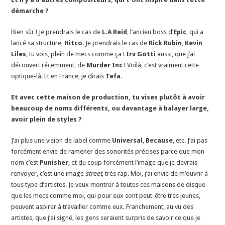
démarche ?
Bien sûr ! Je prendrais le cas de
L.A Reid
, l’ancien boss d’
Epic
, qui a
lancé sa structure,
Hitco
. Je prendrais le cas de
Rick Rubin
,
Kevin
Liles
, tu vois, plein de mecs comme ça !
Irv Gotti
aussi, que j’ai
découvert récemment, de
Murder Inc
! Voilà, c’est vraiment cette
optique-là. Et en France, je dirais
Tefa
.
Et avec cette maison de production, tu vises plutôt à avoir
beaucoup de noms différents, ou davantage à balayer large,
avoir plein de styles ?
J’ai plus une vision de label comme
Universal
,
Because
, etc. J’ai pas
forcément envie de ramener des sonorités précises parce que mon
nom c’est
Punisher
, et du coup forcément l’image que je devrais
renvoyer, c’est une image
street
, très rap. Moi, j’ai envie de m’ouvrir à
tous type d’artistes. Je veux montrer à toutes ces maisons de disque
que les mecs comme moi, qui pour eux sont peut-être très jeunes,
peuvent aspirer à travailler comme eux. Franchement, au vu des
artistes, que j’ai signé, les gens seraient surpris de savoir ce que je