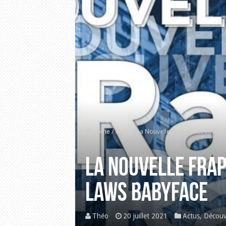
Home
/
Actus
/
La Nouvelle FRap ! avec Eesah 
La Nouvelle FRap 
Laws Babyface
Théo
20 juillet 2021
Actus
,
Découv