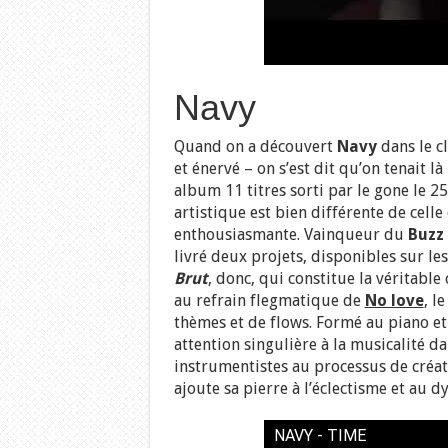
Navy
Quand on a découvert
Navy
dans le c
et énervé – on s’est dit qu’on tenait l
album 11 titres sorti par le gone le 25
artistique est bien différente de cell
enthousiasmante. Vainqueur du
Buzz
livré deux projets, disponibles sur le
Brut
, donc, qui constitue la véritable
au refrain flegmatique de
No love
, l
thèmes et de flows. Formé au piano et
attention singulière à la musicalité d
instrumentistes au processus de créa
ajoute sa pierre à l’éclectisme et au 
NAVY - TIME