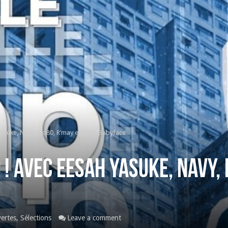
Yasuke, Navy, Rio80, R’may et Laws Babyface
! avec Eesah Yasuke, Navy, 
ertes
,
Sélections
Leave a comment