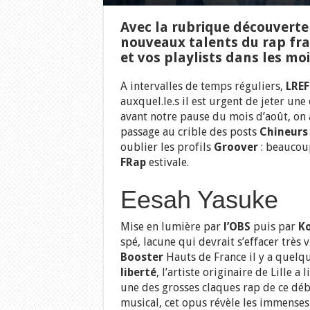
Avec la rubrique découverte
nouveaux talents du rap fr
et vos playlists dans les mois
A intervalles de temps réguliers,
LRE
auxquel.le.s il est urgent de jeter une 
avant notre pause du mois d’août, on a
passage au crible des posts
Chineurs
oublier les profils
Groover
: beaucoup
FRap
estivale.
Eesah Yasuke
Mise en lumière par
l’OBS
puis par
Ko
spé, lacune qui devrait s’effacer très
Booster
Hauts de France il y a quelqu
liberté
, l’artiste originaire de Lille a 
une des grosses claques rap de ce déb
musical, cet opus révèle les immenses 