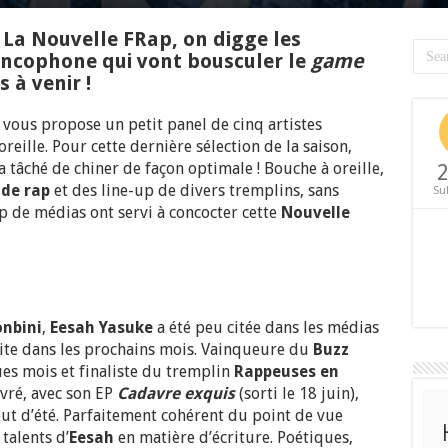
 La Nouvelle FRap, on digge les
ancophone qui vont bousculer le
game
 à venir !
F
vous propose un petit panel de cinq artistes
oreille. Pour cette dernière sélection de la saison,
 tâché de chiner de façon optimale ! Bouche à oreille,
2
 de rap
et des line-up de divers tremplins, sans
Su
 de médias ont servi à concocter cette
Nouvelle
nbini
,
Eesah Yasuke
a été peu citée dans les médias
 vite dans les prochains mois. Vainqueure du
Buzz
es mois et finaliste du tremplin
Rappeuses en
livré, avec son EP
Cadavre exquis
(sorti le 18 juin),
ut d’été. Parfaitement cohérent du point de vue
talents d’
Eesah
en matière d’écriture. Poétiques,