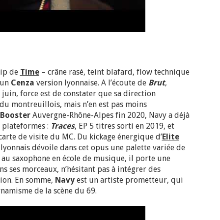
lip de
Time
– crâne rasé, teint blafard, flow technique
à un
Cenza
version lyonnaise. A l’écoute de
Brut
,
 juin, force est de constater que sa direction
e du montreuillois, mais n’en est pas moins
 Booster
Auvergne-Rhône-Alpes fin 2020, Navy a déjà
s plateformes :
Traces
, EP 5 titres sorti en 2019, et
 carte de visite du MC. Du kickage énergique d’
Elite
e lyonnais dévoile dans cet opus une palette variée de
 au saxophone en école de musique, il porte une
ans ses morceaux, n’hésitant pas à intégrer des
tion. En somme,
Navy
est un artiste prometteur, qui
dynamisme de la scène du 69.