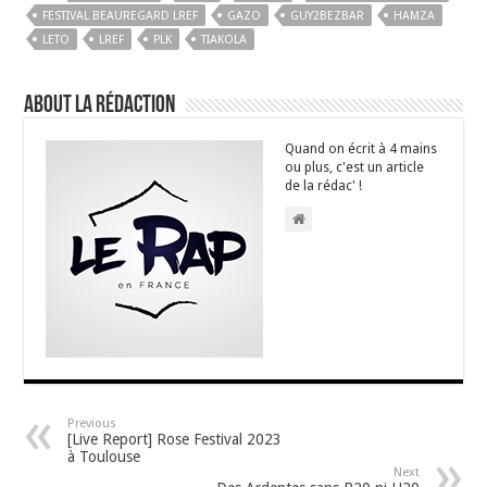
FESTIVAL BEAUREGARD LREF
GAZO
GUY2BEZBAR
HAMZA
LETO
LREF
PLK
TIAKOLA
About La Rédaction
Quand on écrit à 4 mains
ou plus, c'est un article
de la rédac' !
Previous
[Live Report] Rose Festival 2023
à Toulouse
Next