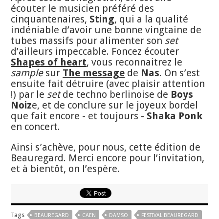
écouter le musicien préféré des
cinquantenaires,
Sting
, qui a la qualité
indéniable d’avoir une bonne vingtaine de
tubes massifs pour alimenter son
set
d’ailleurs impeccable. Foncez écouter
Shapes of heart
, vous reconnaitrez le
sample
sur
The message
de
Nas
. On s’est
ensuite fait détruire (avec plaisir attention
!) par le
set
de techno berlinoise de
Boys
Noiz
e, et de conclure sur le joyeux bordel
que fait encore - et toujours -
Shaka Ponk
en concert.
Ainsi s’achève, pour nous, cette édition de
Beauregard. Merci encore pour l’invitation,
et à bientôt, on l’espère.
Tags
BEAUREGARD
CAEN
DAMSO
FESTIVAL BEAUREGARD