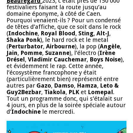
Beauregard
2023, c’était près de 150 000
festivaliers faisant la route jusqu’au
domaine éponyme, à côté de Caen.
Pourquoi venaient-ils ? Pour un condensé
de têtes d’affiche, que ce soit dans le rock
(
Indochine
,
Royal Blood
,
Sting
,
Alt-J
,
Shaka Ponk
), le hard rock et le metal
(
Perturbator
,
Airbourne
), la pop (
Angèle
,
Jain
,
Pomme
,
Suzanne
), l’électro (
Irène
Drésel
,
Vladimir Cauchemar
,
Boys Noise
),
et évidemment le rap. Cette année,
l’écosystème francophone y était
(particulièrement bien) représenté entre
autres par
Gazo
,
Damso
,
Hamza
,
Leto &
Guy2Bezbar
,
Tiakola
,
PLK
et
Lomepal
.
Tout un programme donc, qui s’étalait sur
4 jours, en plus de la soirée spéciale autour
d’
Indochine
le mercredi.