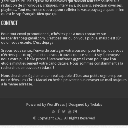
géré par toute une équipe de bénévoles qui dédient leur temps libre à la
rédaction de chroniques, critiques, interviews, dossiers, sélection diverses,
playlists... Tout est mis en oeuvre pour refléter le vaste paysage quasi-infini
qu'est le rap français. Rien que ça.
Contact
Pour tout envoi promotionnel, n'hésitez pas à nous contacter sur
lerapenfrance@gmail.com
. C'est pas sûr qu'on vous publie, mais c'est sûr
qu'on vous écoute. C'est déjà ça.
Si vous vous sentez l'envie de partager votre passion pour le rap, que vous
n'écrivez pas (trop) mal et que vous trouvez que ce site est stylé, envoyez
nous votre plus belle prose à
lerapenfrance@gmail.com
pour que l'on
étudie minutieusement votre candidature. Nous sommes constamment à la
recherche de nouveaux rédacs' !
Nous cherchons également un réal capable d'être aux petits oignons pour
nos vidéos. Les Chris Macari en herbe peuvent nous envoyer un mail toujours
à la même adresse.
Powered by
WordPress
| Designed by
Tielabs
© Copyright 2023, All Rights Reserved