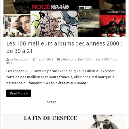
Les 100 meilleurs albums des années 2000 :
de 30 à 21
La Rédaction
1 août 2022
Sélections
,
Top 100 années 2000
,
Tops
1
Les années 2000 sont un paradoxe: bien qu'elles aient vu exploser
certains des meilleurs rappeurs français, elles ont aussi marqué la
naissance du fameux: "Le rap c'était mieux avant"
Read More »
tweet