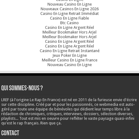
Nouveau Casino En Ligne
Nouveaux Casinos En Ligne 2026
Casino En Ligne Retrait Immédiat
Casino En Ligne Fiable
Btc Casino
Casino En Ligne Argent Réel
Meilleur Bookmaker Hors Arjel
Meilleur Bookmaker Hors Arjel
Casino En Ligne Argent Réel
Casino En Ligne Argent Réel
Casino En Ligne Retrait Instantané
Jeux Poker En Ligne
Meilleur Casino En Ligne France
Nouveau Casino En Ligne
Qui sommes-nous ?
LREF (à l'origine Le Rap En France) est né en 2011 de la furieuse envie d'écrire
sur cette discipline. Créé par et pour les passionnés, ce webmedia est auto-
géré par toute une équipe de bénévoles qui dédient leur temps libre à la
rédaction de chroniques, critiques, interviews, dossiers, sélection diverses,
playlists... Tout est mis en oeuvre pour refléter le vaste paysage quasi-infini
qu'est le rap français. Rien que ça.
Contact