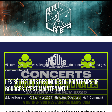
Home
/
Actus
/
Les sélections des INOUÏS du Printemps de Bourges,
c’est maintenant !
Les sélections des INOUÏS du Printemps de
Bourges, c’est maintenant !
Julie Boursier
9 janvier 2023
Actus
,
Dossiers
1 Comment