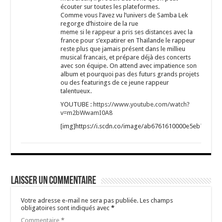
écouter sur toutes les plateformes.
Comme vous l’avez vu l’univers de Samba Lek
regorge d’histoire de la rue
meme si le rappeur a pris ses distances avec la
france pour s’expatirer en Thaïlande le rappeur
reste plus que jamais présent dans le millieu
musical francais, et prépare déjà des concerts
avec son équipe. On attend avec impatience son
album et pourquoi pas des futurs grands projets
ou des featurings de ce jeune rappeur
talentueux.
YOUTUBE :
https://www.youtube.com/watch?
v=m2bWwamI0A8
[img]https://i.scdn.co/image/ab6761610000e5eb7c58d
Laisser un commentaire
Votre adresse e-mail ne sera pas publiée.
Les champs
obligatoires sont indiqués avec
*
Commentaire
*