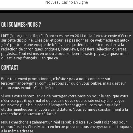
Nouveau Casino En Ligne
Qui sommes-nous ?
LREF (à l'origine Le Rap En France) est né en 2011 de la furieuse envie d'écrire
sur cette discipline. Créé par et pour les passionnés, ce webmedia est auto-
géré par toute une équipe de bénévoles qui dédient leur temps libre à la
rédaction de chroniques, critiques, interviews, dossiers, sélection diverses,
playlists... Tout est mis en oeuvre pour refléter le vaste paysage quasi-infini
qu'est le rap français. Rien que ça.
Contact
Pour tout envoi promotionnel, n'hésitez pas à nous contacter sur
lerapenfrance@gmail.com
. C'est pas sûr qu'on vous publie, mais c'est sûr
qu'on vous écoute. C'est déjà ça.
Si vous vous sentez l'envie de partager votre passion pour le rap, que vous
n'écrivez pas (trop) mal et que vous trouvez que ce site est stylé, envoyez
nous votre plus belle prose à
lerapenfrance@gmail.com
pour que l'on
étudie minutieusement votre candidature. Nous sommes constamment à la
recherche de nouveaux rédacs' !
Nous cherchons également un réal capable d'être aux petits oignons pour
nos vidéos. Les Chris Macari en herbe peuvent nous envoyer un mail toujours
à la même adresse.