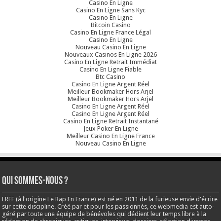
Casino En Ligne
Casino En Ligne Sans Kyc
Casino En Ligne
Bitcoin Casino
Casino En Ligne France Légal
Casino En Ligne
Nouveau Casino En Ligne
Nouveaux Casinos En Ligne 2026
Casino En Ligne Retrait Immédiat
Casino En Ligne Fiable
Btc Casino
Casino En Ligne Argent Réel
Meilleur Bookmaker Hors Arjel
Meilleur Bookmaker Hors Arjel
Casino En Ligne Argent Réel
Casino En Ligne Argent Réel
Casino En Ligne Retrait Instantané
Jeux Poker En Ligne
Meilleur Casino En Ligne France
Nouveau Casino En Ligne
Qui sommes-nous ?
LREF (à l'origine Le Rap En France) est né en 2011 de la furieuse envie d'écrire
sur cette discipline. Créé par et pour les passionnés, ce webmedia est auto-
géré par toute une équipe de bénévoles qui dédient leur temps libre à la