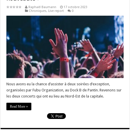
Raphaël Baumann
17 octobre 2023
Chroniques
,
Live report
0
Nous avons eu la chance d’assister à deux soirées d’exception,
organisées par Fubu Organization, au Dock B de Pantin. Revenons sur
les deux concerts qui ont eu lieu au Nord-Est de la capitale.
Read More »