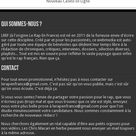
Nouveau Casino En Ligne
Qui sommes-nous ?
LREF (à l'origine Le Rap En France) est né en 2011 de la furieuse envie d'écrire
sur cette discipline. Créé par et pour les passionnés, ce webmedia est auto-
géré par toute une équipe de bénévoles qui dédient leur temps libre à la
rédaction de chroniques, critiques, interviews, dossiers, sélection diverses,
playlists... Tout est mis en oeuvre pour refléter le vaste paysage quasi-infini
qu'est le rap français. Rien que ça.
Contact
Pour tout envoi promotionnel, n'hésitez pas à nous contacter sur
lerapenfrance@gmail.com
. C'est pas sûr qu'on vous publie, mais c'est sûr
qu'on vous écoute. C'est déjà ça.
Si vous vous sentez l'envie de partager votre passion pour le rap, que vous
n'écrivez pas (trop) mal et que vous trouvez que ce site est stylé, envoyez
nous votre plus belle prose à
lerapenfrance@gmail.com
pour que l'on
étudie minutieusement votre candidature. Nous sommes constamment à la
recherche de nouveaux rédacs' !
Nous cherchons également un réal capable d'être aux petits oignons pour
nos vidéos. Les Chris Macari en herbe peuvent nous envoyer un mail toujours
à la même adresse.