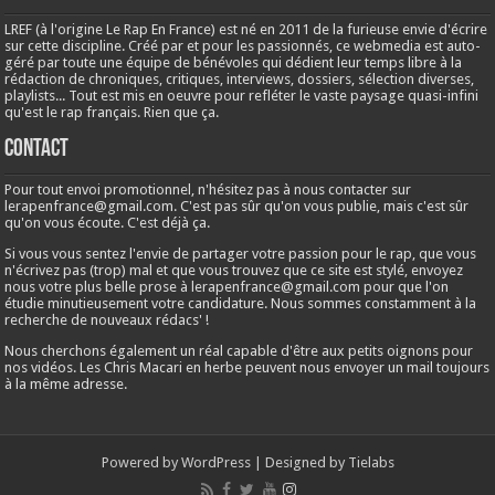
LREF (à l'origine Le Rap En France) est né en 2011 de la furieuse envie d'écrire
sur cette discipline. Créé par et pour les passionnés, ce webmedia est auto-
géré par toute une équipe de bénévoles qui dédient leur temps libre à la
rédaction de chroniques, critiques, interviews, dossiers, sélection diverses,
playlists... Tout est mis en oeuvre pour refléter le vaste paysage quasi-infini
qu'est le rap français. Rien que ça.
Contact
Pour tout envoi promotionnel, n'hésitez pas à nous contacter sur
lerapenfrance@gmail.com
. C'est pas sûr qu'on vous publie, mais c'est sûr
qu'on vous écoute. C'est déjà ça.
Si vous vous sentez l'envie de partager votre passion pour le rap, que vous
n'écrivez pas (trop) mal et que vous trouvez que ce site est stylé, envoyez
nous votre plus belle prose à
lerapenfrance@gmail.com
pour que l'on
étudie minutieusement votre candidature. Nous sommes constamment à la
recherche de nouveaux rédacs' !
Nous cherchons également un réal capable d'être aux petits oignons pour
nos vidéos. Les Chris Macari en herbe peuvent nous envoyer un mail toujours
à la même adresse.
Powered by
WordPress
| Designed by
Tielabs