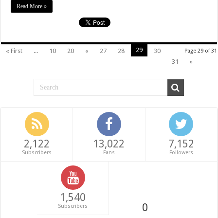
Read More »
29
« First
...
10
20
«
27
28
30
Page 29 of 31
31
»
2,122
13,022
7,152
Subscribers
Fans
Followers
1,540
0
Subscribers