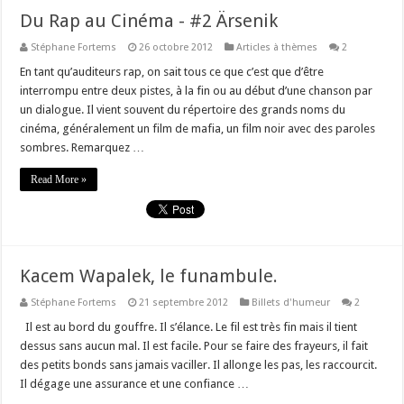
Du Rap au Cinéma - #2 Ärsenik
Stéphane Fortems
26 octobre 2012
Articles à thèmes
2
En tant qu’auditeurs rap, on sait tous ce que c’est que d’être
interrompu entre deux pistes, à la fin ou au début d’une chanson par
un dialogue. Il vient souvent du répertoire des grands noms du
cinéma, généralement un film de mafia, un film noir avec des paroles
sombres. Remarquez …
Read More »
Kacem Wapalek, le funambule.
Stéphane Fortems
21 septembre 2012
Billets d'humeur
2
Il est au bord du gouffre. Il s’élance. Le fil est très fin mais il tient
dessus sans aucun mal. Il est facile. Pour se faire des frayeurs, il fait
des petits bonds sans jamais vaciller. Il allonge les pas, les raccourcit.
Il dégage une assurance et une confiance …