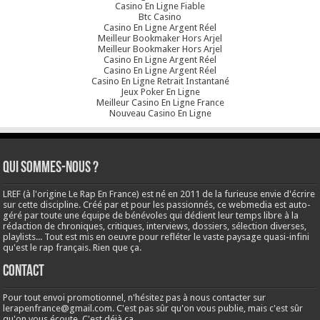
Casino En Ligne Fiable
Btc Casino
Casino En Ligne Argent Réel
Meilleur Bookmaker Hors Arjel
Meilleur Bookmaker Hors Arjel
Casino En Ligne Argent Réel
Casino En Ligne Argent Réel
Casino En Ligne Retrait Instantané
Jeux Poker En Ligne
Meilleur Casino En Ligne France
Nouveau Casino En Ligne
Qui sommes-nous ?
LREF (à l'origine Le Rap En France) est né en 2011 de la furieuse envie d'écrire
sur cette discipline. Créé par et pour les passionnés, ce webmedia est auto-
géré par toute une équipe de bénévoles qui dédient leur temps libre à la
rédaction de chroniques, critiques, interviews, dossiers, sélection diverses,
playlists... Tout est mis en oeuvre pour refléter le vaste paysage quasi-infini
qu'est le rap français. Rien que ça.
Contact
Pour tout envoi promotionnel, n'hésitez pas à nous contacter sur
lerapenfrance@gmail.com
. C'est pas sûr qu'on vous publie, mais c'est sûr
qu'on vous écoute. C'est déjà ça.