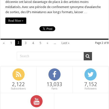
décennie ont laissé davantage de place à des artistes moins
médiatisés. Avec une période de confinement synonyme d’avalanche
de sorties, des EPs miniatures aux longs formats, laisser …
Read More »
2
«
1
3
4
5
»
...
Last »
Page 2 of 8
2,122
13,033
7,152
Subscribers
Fans
Followers