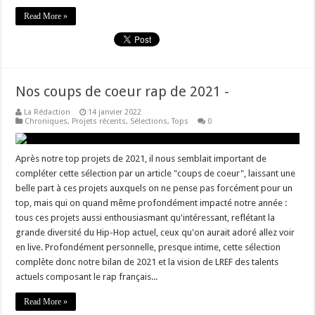
Read More »
Nos coups de coeur rap de 2021 -
La Rédaction
14 janvier 2022
Chroniques
,
Projets récents
,
Sélections
,
Tops
0
Après notre top projets de 2021, il nous semblait important de
compléter cette sélection par un article "coups de coeur", laissant une
belle part à ces projets auxquels on ne pense pas forcément pour un
top, mais qui on quand même profondément impacté notre année :
tous ces projets aussi enthousiasmant qu'intéressant, reflétant la
grande diversité du Hip-Hop actuel, ceux qu'on aurait adoré allez voir
en live. Profondément personnelle, presque intime, cette sélection
complète donc notre bilan de 2021 et la vision de LREF des talents
actuels composant le rap français...
Read More »