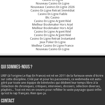
Nouveau Casino En Ligne
Nouveaux Casinos En Ligne 2026
Casino En Ligne Retrait Immédiat
Casino En Ligne Fiable
Btc Casino
Casino En Ligne Argent Réel
Meilleur Bookmaker Hors Arjel
Meilleur Bookmaker Hors Arjel
Casino En Ligne Argent Réel
Casino En Ligne Argent Réel
Casino En Ligne Retrait Instantané
Jeux Poker En Ligne
Meilleur Casino En Ligne France
Nouveau Casino En Ligne
Qui sommes-nous ?
LREF (à l'origine Le Rap En France) est né en 2011 de la furieuse envie d'écrire
sur cette discipline. Créé par et pour les passionnés, ce webmedia est auto-
géré par toute une équipe de bénévoles qui dédient leur temps libre à la
rédaction de chroniques, critiques, interviews, dossiers, sélection diverses,
playlists... Tout est mis en oeuvre pour refléter le vaste paysage quasi-infini
qu'est le rap français. Rien que ça.
Contact