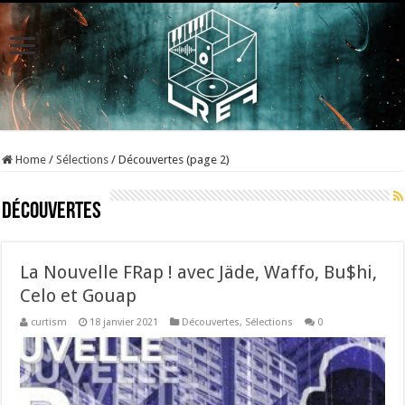
Home
/
Sélections
/
Découvertes (page 2)
Découvertes
La Nouvelle FRap ! avec Jäde, Waffo, Bu$hi,
Celo et Gouap
curtism
18 janvier 2021
Découvertes
,
Sélections
0