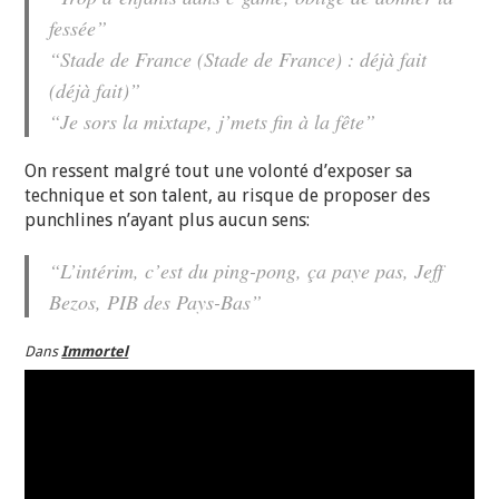
fessée”
“Stade de France (Stade de France) : déjà fait
(déjà fait)”
“Je sors la mixtape, j’mets fin à la fête”
On ressent malgré tout une volonté d’exposer sa
technique et son talent, au risque de proposer des
punchlines n’ayant plus aucun sens:
“L’intérim, c’est du ping-pong, ça paye pas, Jeff
Bezos, PIB des Pays-Bas”
Dans
Immortel