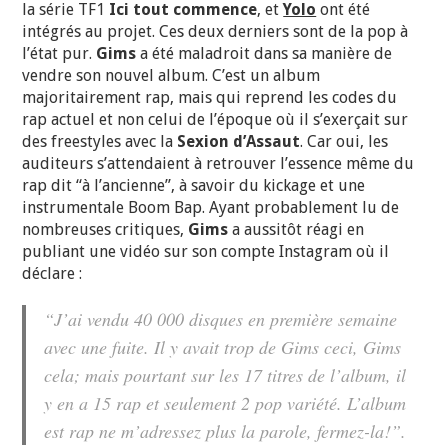
la série TF1
Ici tout commence
, et
Yolo
ont été
intégrés au projet. Ces deux derniers sont de la pop à
l’état pur.
Gims
a été maladroit dans sa manière de
vendre son nouvel album. C’est un album
majoritairement rap, mais qui reprend les codes du
rap actuel et non celui de l’époque où il s’exerçait sur
des freestyles avec la
Sexion d’Assaut
. Car oui, les
auditeurs s’attendaient à retrouver l’essence même du
rap dit “à l’ancienne”, à savoir du kickage et une
instrumentale Boom Bap. Ayant probablement lu de
nombreuses critiques,
Gims
a aussitôt réagi en
publiant une vidéo sur son compte Instagram où il
déclare :
“
J’ai vendu 40 000 disques en première semaine
avec une fuite. Il y avait trop de Gims ceci, Gims
cela; mais pourtant sur les 17 titres de l’album, il
y en a 15 rap et seulement 2 pop variété. L’album
est rap ne m’adressez plus la parole, fermez-la !
”.