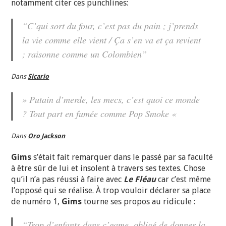
notamment citer ces punchlines:
“C’qui sort du four, c’est pas du pain ; j’prends
la vie comme elle vient / Ça s’en va et ça revient
; raisonne comme un Colombien”
Dans
Sicario
» Putain d’merde, les mecs, c’est quoi ce monde
? Tout part en fumée comme Pop Smoke «
Dans
Oro Jackson
Gims
s’était fait remarquer dans le passé par sa faculté
à être sûr de lui et insolent à travers ses textes. Chose
qu’il n’a pas réussi à faire avec
Le Fléau
car c’est même
l’opposé qui se réalise. À trop vouloir déclarer sa place
de numéro 1,
Gims
tourne ses propos au ridicule :
“Trop d’enfants dans c’game, obligé de donner la