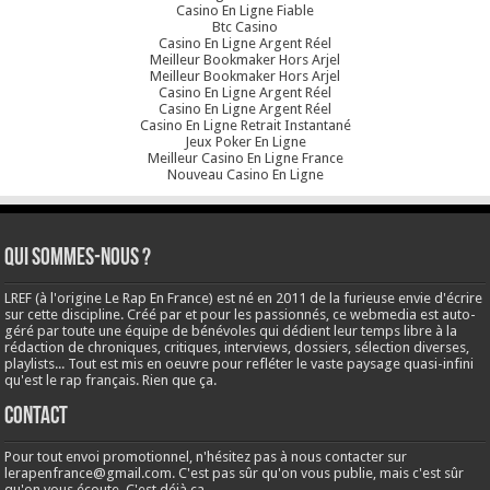
Casino En Ligne Fiable
Btc Casino
Casino En Ligne Argent Réel
Meilleur Bookmaker Hors Arjel
Meilleur Bookmaker Hors Arjel
Casino En Ligne Argent Réel
Casino En Ligne Argent Réel
Casino En Ligne Retrait Instantané
Jeux Poker En Ligne
Meilleur Casino En Ligne France
Nouveau Casino En Ligne
Qui sommes-nous ?
LREF (à l'origine Le Rap En France) est né en 2011 de la furieuse envie d'écrire
sur cette discipline. Créé par et pour les passionnés, ce webmedia est auto-
géré par toute une équipe de bénévoles qui dédient leur temps libre à la
rédaction de chroniques, critiques, interviews, dossiers, sélection diverses,
playlists... Tout est mis en oeuvre pour refléter le vaste paysage quasi-infini
qu'est le rap français. Rien que ça.
Contact
Pour tout envoi promotionnel, n'hésitez pas à nous contacter sur
lerapenfrance@gmail.com
. C'est pas sûr qu'on vous publie, mais c'est sûr
qu'on vous écoute. C'est déjà ça.