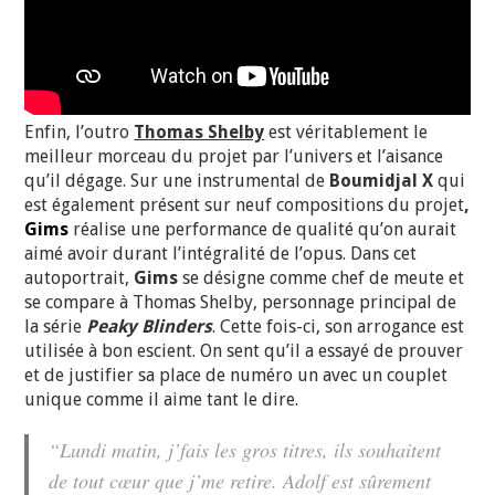
Enfin, l’outro
Thomas Shelby
est véritablement le
meilleur morceau du projet
par l’univers et l’aisance
qu’il dégage. Sur une instrumental de
Boumidjal X
qui
est également présent sur neuf compositions du projet
,
Gims
réalise une performance de qualité qu’on aurait
aimé avoir durant l’intégralité de l’opus. Dans cet
autoportrait,
Gims
se désigne comme chef de meute et
se compare à Thomas Shelby, personnage principal de
la série
Peaky Blinders
. Cette fois-ci, son arrogance est
utilisée à bon escient. On sent qu’il a essayé de prouver
et de justifier sa place de numéro un avec un couplet
unique comme il aime tant le dire.
“Lundi matin, j’fais les gros titres, ils souhaitent
de tout cœur que j’me retire. Adolf est sûrement