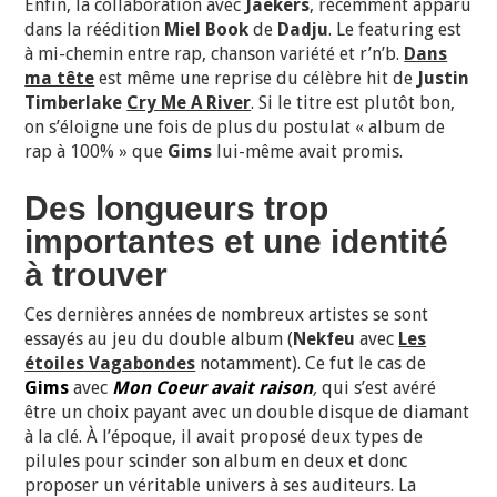
Enfin, la collaboration avec
Jaekers
, récemment apparu
dans la réédition
Miel Book
de
Dadju
. Le featuring est
à mi-chemin entre rap, chanson variété et r’n’b.
Dans
ma tête
est même une reprise du célèbre hit de
Justin
Timberlake
Cry Me A River
. Si le titre est plutôt bon,
on s’éloigne une fois de plus du postulat « album de
rap à 100% » que
Gims
lui-même avait promis.
Des longueurs trop
importantes et une identité
à trouver
Ces dernières années de nombreux artistes se sont
essayés au jeu du double album (
Nekfeu
avec
Les
étoiles Vagabondes
notamment). Ce fut le cas de
Gims
avec
Mon Coeur avait raison
,
qui s’est avéré
être un choix payant avec un double disque de diamant
à la clé. À l’époque, il avait proposé deux types de
pilules pour scinder son album en deux et donc
proposer un véritable univers à ses auditeurs. La