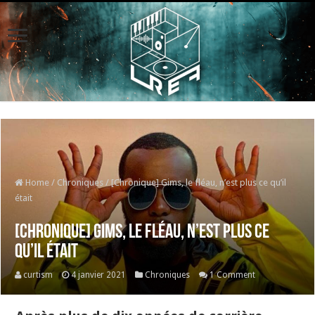
Home
/
Chroniques
/
[Chronique] Gims, le fléau, n’est plus ce qu’il
était
[Chronique] Gims, le fléau, n’est plus ce
qu’il était
curtism
4 janvier 2021
Chroniques
1 Comment