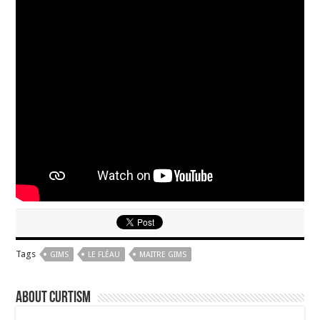
Tags
GIMS
LE FLÉAU
MAITRE GIMS
About curtism