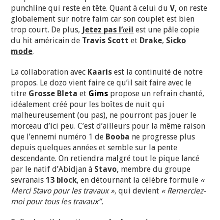
punchline qui reste en tête. Quant à celui du
V
, on reste
globalement sur notre faim car son couplet est bien
trop court. De plus,
Jetez pas l’œil
est une pâle copie
du hit américain de
Travis Scott
et
Drake
,
Sicko
mode
.
La collaboration avec
Kaaris
est la continuité de notre
propos. Le dozo
vient faire ce qu’il sait faire avec le
titre
Grosse Bleta
et
Gims
propose un refrain chanté,
idéalement créé pour les boîtes de nuit qui
malheureusement (ou pas), ne pourront pas jouer le
morceau d’ici peu. C’est d’ailleurs pour la même raison
que l’ennemi numéro 1 de
Booba
ne progresse plus
depuis quelques années et semble sur la pente
descendante. On retiendra malgré tout le pique lancé
par le natif d’Abidjan à
Stavo
, membre du groupe
sevranais
13 block
, en détournant la célèbre formule
«
Merci Stavo pour les travaux »
, qui devient
« Remerciez-
moi pour tous les travaux”.