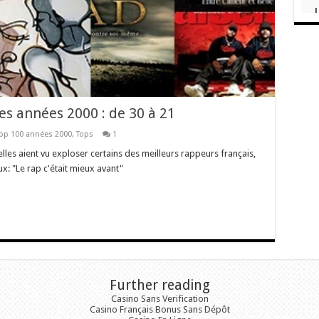
es années 2000 : de 30 à 21
op 100 années 2000
,
Tops
1
les aient vu exploser certains des meilleurs rappeurs français,
x: "Le rap c'était mieux avant"
Further reading
Casino Sans Verification
Casino Français Bonus Sans Dépôt