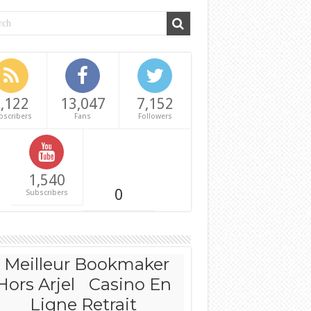
,122
13,047
7,152
bscribers
Fans
Followers
1,540
0
Subscribers