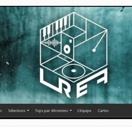
s
Sélections
Tops par décennies
L’équipe
Cartes