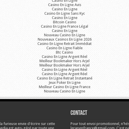
Casino En Ligne
Casino En Ligne Avis
Casino En Ligne
Casino En Ligne Sans Kyc
Casino En Ligne
Bitcoin Casino
Casino En Ligne France Légal
Casino En Ligne
Nouveau Casino En Ligne
Nouveaux Casinos En Ligne 2026
Casino En Ligne Retrait Immédiat
Casino En Ligne Fiable
Btc Casino
Casino En Ligne Argent Réel
Meilleur Bookmaker Hors Arjel
Meilleur Bookmaker Hors Arjel
Casino En Ligne Argent Réel
Casino En Ligne Argent Réel
Casino En Ligne Retrait Instantané
Jeux Poker En Ligne
Meilleur Casino En Ligne France
Nouveau Casino En Ligne
Contact
la furieuse envie d'écrire sur cette
Pour tout envoi promotionnel, n'hés
media est auto-géré par toute une
lerapenfrance@gmail.com
. C'est p