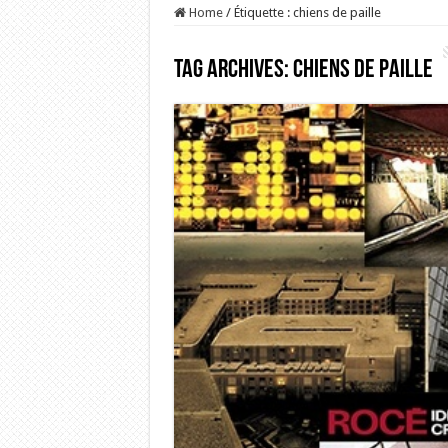
Home
/
Étiquette :
chiens de paille
Tag Archives:
chiens de paille