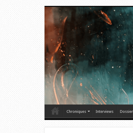
Chroniques
Interviews
Dossier