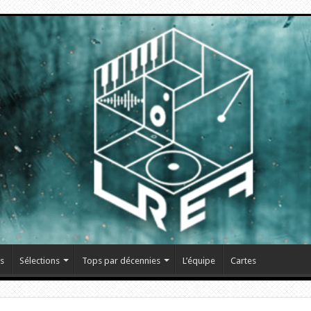
s
Sélections
Tops par décennies
L’équipe
Cartes