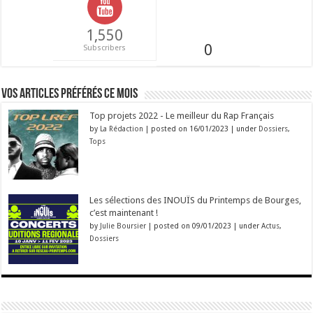
1,550
0
Subscribers
Vos articles préférés ce mois
Top projets 2022 - Le meilleur du Rap Français
by
La Rédaction
|
posted on 16/01/2023
|
under
Dossiers
,
Tops
Les sélections des INOUÏS du Printemps de Bourges,
c’est maintenant !
by
Julie Boursier
|
posted on 09/01/2023
|
under
Actus
,
Dossiers