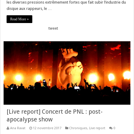
les diverses pressions extrêmement fortes que fait subir l’industrie du
disque aux rappeurs, le …
Read More »
tweet
[Live report] Concert de PNL : post-
apocalypse show
Ana Ravat
12 novembre 2017
Chroniques
,
Live report
0