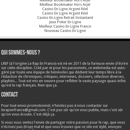
Meilleur Bookmaker Hors Arjel
Meilleur Bookmaker Hors Arjel
Casino En Ligne Argent Réel
Casino En Ligne Argent Réel
Casino En Ligne Retrait Instantané
Jeux Poker En Ligne
Meilleur Casino En Ligne France
Nouveau Casino En Ligne
Qui sommes-nous ?
LREF (à l'origine Le Rap En France) est né en 2011 de la furieuse envie d'écrire
sur cette discipline. Créé par et pour les passionnés, ce webmedia est auto-
géré par toute une équipe de bénévoles qui dédient leur temps libre à la
rédaction de chroniques, critiques, interviews, dossiers, sélection diverses,
playlists... Tout est mis en oeuvre pour refléter le vaste paysage quasi-infini
qu'est le rap français. Rien que ça.
Contact
Pour tout envoi promotionnel, n'hésitez pas à nous contacter sur
lerapenfrance@gmail.com
. C'est pas sûr qu'on vous publie, mais c'est sûr
qu'on vous écoute. C'est déjà ça.
Si vous vous sentez l'envie de partager votre passion pour le rap, que vous
n'écrivez pas (trop) mal et que vous trouvez que ce site est stylé, envoyez