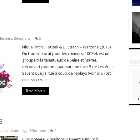
léatoire
,
Sélections
2
Nique l’intro. 100zek & Dj Strech – Warzone (2013)
Du bon son brut pour les chineurs. 100Zek est un
groupe très talentueux de Seine et Marne,
découvert pour ma part sur une face B de Les Vrais
Savent que j’ai tué à coup de replays (voir ici). Fort
d’un rap cru et …
Read More »
6
ose de featurings
,
Sélections
0
Cinq nouveaux maillons viennent aujourd’hui