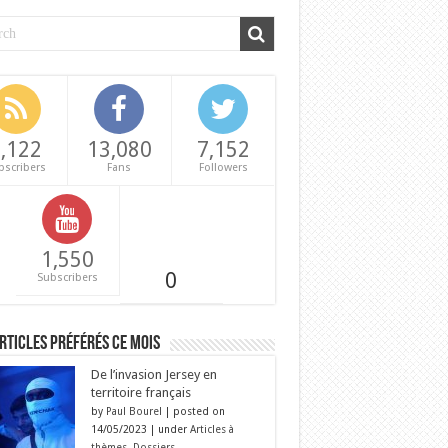
,122
13,080
7,152
bscribers
Fans
Followers
1,550
0
Subscribers
rticles préférés ce mois
De l’invasion Jersey en
territoire français
by
Paul Bourel
|
posted on
14/05/2023
|
under
Articles à
thèmes
,
Dossiers