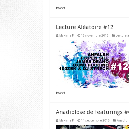
tweet
Lecture Aléatoire #12
Maxime P
16 novembre 2016
Lecture a
tweet
Anadiplose de featurings #
Maxime P
14 septembre 2016
Anadipl