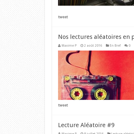
tweet
Nos lectures aléatoires en p
Maxime P
2 août 2016
En Bref
0
tweet
Lecture Aléatoire #9
Maxime P
8 juillet 2016
Lecture aléatoi