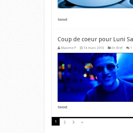
tweet
Coup de coeur pour Luni Sa
Maxime P
14 mars 2016
En Bref
1
tweet
1
2
3
»