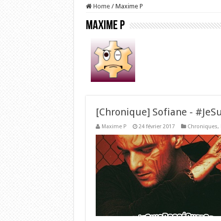
Home
/
Maxime P
Maxime P
[Chronique] Sofiane - #JeS
Maxime P
24 février 2017
Chroniques
,