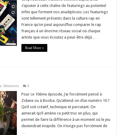
s’ajouter à cette chaîne de featurings au potentiel
infini que forment nos anadiploses. Les featurings
sont tellement présents dans la culture rap en
France qu’on peut aujourd’hui comparer le rap
français à un énorme réseau social où chaque
artiste que vous écoutez a peut-être déjà …
Read More »
e
,
Sélections
0
Pour ce 10ème épisode, j’ai forcément pensé à
Zidane ou à Booba. Qu’attend-on d’un numéro 10 ?
Qu’il soit créatif, technique et percutant. On
aimerait qu’il amène ce petit truc en plus, qui
permet de faire la différence à un moment où le jeu
deviendrait insipide. On n’exige pas forcément de
…