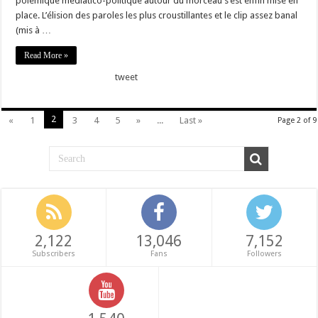
polémique médiatico-politique autour du morceau s’est enfin mise en
place. L’élision des paroles les plus croustillantes et le clip assez banal
(mis à …
Read More »
tweet
2
«
1
3
4
5
»
...
Last »
Page 2 of 9
2,122
13,046
7,152
Subscribers
Fans
Followers