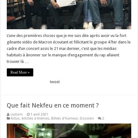
L’une des premières choses que je me suis dite après avoir vu la fort
gênante vidéo de Macron écoutant et félicitant le groupe 47ter dans le
cadre d’un concert assis le 21 mai dernier, c’est que les médias
habitués à ânonner sur le manque d’engagement du rap allaient
trouver là …
Read More »
tweet
Que fait Nekfeu en ce moment ?
curtism
1 avril 2021
Actus
,
Articles à thèmes
,
Billets d'humeur
,
Dossiers
2