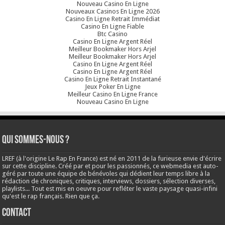
Nouveau Casino En Ligne
Nouveaux Casinos En Ligne 2026
Casino En Ligne Retrait Immédiat
Casino En Ligne Fiable
Btc Casino
Casino En Ligne Argent Réel
Meilleur Bookmaker Hors Arjel
Meilleur Bookmaker Hors Arjel
Casino En Ligne Argent Réel
Casino En Ligne Argent Réel
Casino En Ligne Retrait Instantané
Jeux Poker En Ligne
Meilleur Casino En Ligne France
Nouveau Casino En Ligne
Qui sommes-nous ?
LREF (à l'origine Le Rap En France) est né en 2011 de la furieuse envie d'écrire
sur cette discipline. Créé par et pour les passionnés, ce webmedia est auto-
géré par toute une équipe de bénévoles qui dédient leur temps libre à la
rédaction de chroniques, critiques, interviews, dossiers, sélection diverses,
playlists... Tout est mis en oeuvre pour refléter le vaste paysage quasi-infini
qu'est le rap français. Rien que ça.
Contact