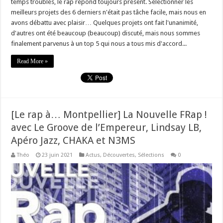
temps troublés, le rap répond toujours présent. Sélectionner les
meilleurs projets des 6 derniers n'était pas tâche facile, mais nous en
avons débattu avec plaisir… Quelques projets ont fait l'unanimité,
d'autres ont été beaucoup (beaucoup) discuté, mais nous sommes
finalement parvenus à un top 5 qui nous a tous mis d'accord...
Read More »
[Le rap à… Montpellier] La Nouvelle FRap !
avec Le Groove de l’Empereur, Lindsay LB,
Apéro Jazz, CHAKA et N3MS
Théo
23 juin 2021
Actus
,
Découvertes
,
Sélections
0