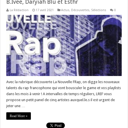
B.Ivee, Daryiah Blu et Esthr
La Rédaction
17 avril 2021
Actus
,
Découvertes
,
Sélections
0
Avec la rubrique découverte La Nouvelle FRap, on digge les nouveaux
talents du rap francophone qui vont bousculer le game et vos playlists
dans les mois à venir ! A intervalles de temps réguliers, LREF vous
propose un petit panel de cinq artistes auxquel.le.s il est urgent de
jeter une …
Read More »