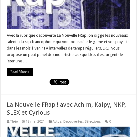
Avec la rubrique découverte La Nouvelle FRap, on digge les nouveaux
talents du rap francophone qui vont bousculer le game et vos playlists
dans les mois à venir ! A intervalles de temps réguliers, LREF vous
propose un petit panel de cinq artistes auxquel.le.s il est urgent de
jeter une …
Read More »
La Nouvelle FRap ! avec Achim, Kaipy, NKP,
SLEX et Cyrious
Théo
18 mai 2021
Actus
,
Découvertes
,
Sélections
0