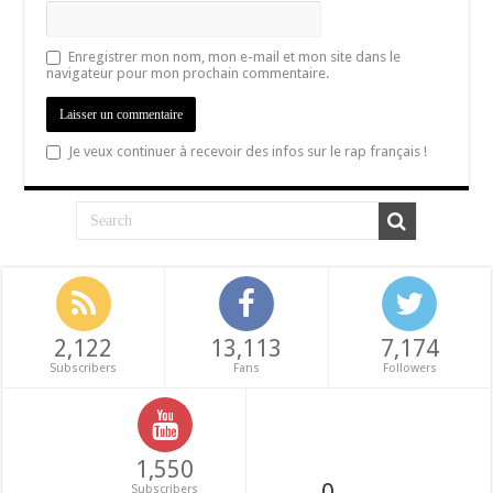
Enregistrer mon nom, mon e-mail et mon site dans le
navigateur pour mon prochain commentaire.
Je veux continuer à recevoir des infos sur le rap français !
2,122
13,113
7,174
Subscribers
Fans
Followers
1,550
0
Subscribers