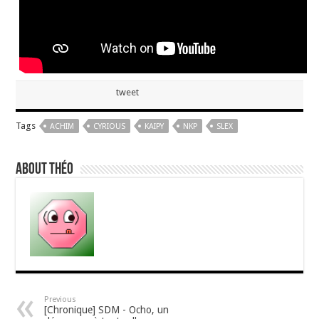
tweet
Tags
ACHIM
CYRIOUS
KAIPY
NKP
SLEX
About Théo
Previous
[Chronique] SDM - Ocho, un