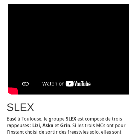
SLEX
Basé à Toulouse, le groupe
SLEX
est composé de trois
rappeuses :
Lizi
,
Aska
et
Grin
. Si les trois MCs ont pour
l’instant choisi de sortir des freestyles solo, elles sont