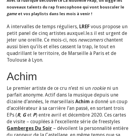
Avec la rubrique découverte La Nouvelle FRap, on digge les
nouveaux talents du rap francophone qui vont bousculer le
game
et vos playlists dans les mois à venir !
A intervalles de temps réguliers,
LREF
vous propose un
petit panel de cinq artistes auxquel.le.s il est urgent de
jeter une oreille. Ce mois-ci, nos
newcomers
chantent
aussi bien qu’ils et elles cassent la trap, le tout en
quadrillant le territoire, de Marseille à Paris et de
Toulouse à Lyon.
Achim
Le premier artiste de ce cru n’est ni un
rookie
ni un
parfait anonyme. Actif dans la musique depuis une
dizaine d’années, le marseillais
Achim
a donné un coup
d’accélérateur à sa carrière l’an passé, en sortant trois
EPs (
R
,
G
et
P
) entre avril et décembre 2020. Ces cartes
de visite – couplées à l’excellente série de freestyles
Gamberges Du Soir
– dévoilent la personnalité entière
du rappeur de la Castellane, en même temps que sa