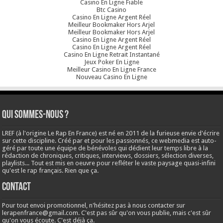
Casino En Ligne Fiable
Btc Casino
Casino En Ligne Argent Réel
Meilleur Bookmaker Hors Arjel
Meilleur Bookmaker Hors Arjel
Casino En Ligne Argent Réel
Casino En Ligne Argent Réel
Casino En Ligne Retrait Instantané
Jeux Poker En Ligne
Meilleur Casino En Ligne France
Nouveau Casino En Ligne
Qui sommes-nous ?
LREF (à l'origine Le Rap En France) est né en 2011 de la furieuse envie d'écrire
sur cette discipline. Créé par et pour les passionnés, ce webmedia est auto-
géré par toute une équipe de bénévoles qui dédient leur temps libre à la
rédaction de chroniques, critiques, interviews, dossiers, sélection diverses,
playlists... Tout est mis en oeuvre pour refléter le vaste paysage quasi-infini
qu'est le rap français. Rien que ça.
Contact
Pour tout envoi promotionnel, n'hésitez pas à nous contacter sur
lerapenfrance@gmail.com
. C'est pas sûr qu'on vous publie, mais c'est sûr
qu'on vous écoute. C'est déjà ça.