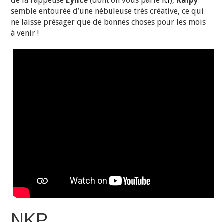
de la rappeuse
Lylice
(dont on vous parle
ici
),
Kaipy
semble entourée d’une nébuleuse très créative, ce qui
ne laisse présager que de bonnes choses pour les mois
à venir !
NKP