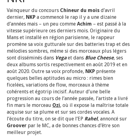
Vainqueur du concours
Chineur du mois
d’avril
dernier,
NKP
a commencé le rap il y a une dizaine
d’années mais – un peu comme
Achim
– est passé à la
vitesse supérieure ces derniers mois. Originaire du
Mans et installé en région parisienne, le rappeur
promène sa voix gutturale sur des batteries trap et des
mélodies sombres, même si des morceaux plus légers
sont disséminés dans
Vega
et dans
Blue Cheese
, ses
deux albums sortis respectivement en août 2019 et en
août 2020. Outre sa voix profonde,
NKP
présente
quelques belles aptitudes au micro : rimes bien
ficelées, variations de flow, morceaux à thème
cohérents et égotrip incisif. Auteur d’une belle
progression au cours de l’année passée, l’artiste a livré
fin mars le morceau
Ozi
, où il expose la maîtrise totale
acquise sur sa plume et sur ses cordes vocales. A
l’écoute du titre, on se dit que l’EP
Rahel
, annoncé sur
Groover
par le MC, a de bonnes chances d’être son
meilleur projet.