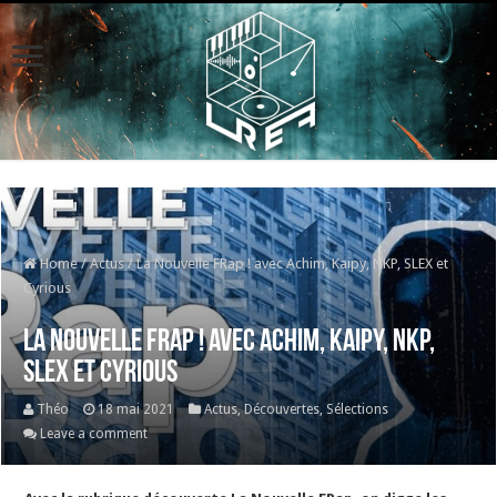
Home
/
Actus
/
La Nouvelle FRap ! avec Achim, Kaipy, NKP, SLEX et
Cyrious
La Nouvelle FRap ! avec Achim, Kaipy, NKP,
SLEX et Cyrious
Théo
18 mai 2021
Actus
,
Découvertes
,
Sélections
Leave a comment