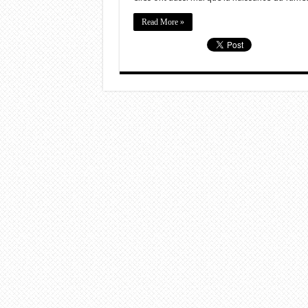
Read More »