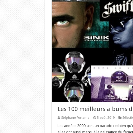
Les 100 meilleurs albums d
Stéphane Fortems
5 août 2019
Sélect
Les années 2000 sont un paradoxe: bien qu'el
elles ont aussi marqué la naissance du fameux