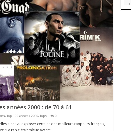
es années 2000 : de 70 à 61
ions
,
Top 100 années 2000
,
Tops
0
les aient vu exploser certains des meilleurs rappeurs français,
: "Le rap c'était mieux avant"...