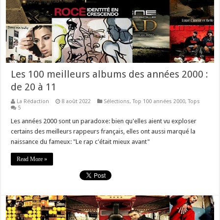
Les 100 meilleurs albums des années 2000 :
de 20 à 11
La Rédaction
8 août 2022
Sélections
,
Top 100 années 2000
,
Tops
5
Les années 2000 sont un paradoxe: bien qu'elles aient vu exploser
certains des meilleurs rappeurs français, elles ont aussi marqué la
naissance du fameux: "Le rap c'était mieux avant"
Read More »