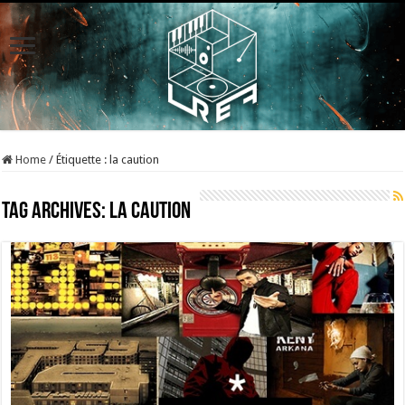
Home
/
Étiquette :
la caution
Tag Archives:
la caution