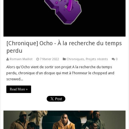
[Chronique] Ocho - À la recherche du temps
perdu
Romain Maillot
7 février 2022
Chroniques
,
Projets récents
0
Alors qu'Ocho vient de sortir son projet A la recherche du temps
perdu, chronique d'un disque qui met à l'honneur le chopped and
screwed...
Read More »