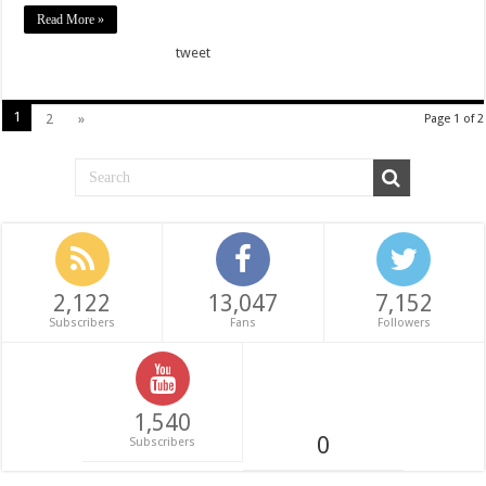
Read More »
tweet
1
2
»
Page 1 of 2
2,122
13,047
7,152
Subscribers
Fans
Followers
1,540
0
Subscribers