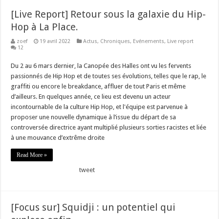
[Live Report] Retour sous la galaxie du Hip-
Hop à La Place.
zoef
19 avril 2022
Actus
,
Chroniques
,
Evénements
,
Live report
12
Du 2 au 6 mars dernier, la Canopée des Halles ont vu les fervents
passionnés de Hip Hop et de toutes ses évolutions, telles que le rap, le
graffiti ou encore le breakdance, affluer de tout Paris et même
d’ailleurs. En quelques année, ce lieu est devenu un acteur
incontournable de la culture Hip Hop, et l'équipe est parvenue à
proposer une nouvelle dynamique à l’issue du départ de sa
controversée directrice ayant multiplié plusieurs sorties racistes et liée
à une mouvance d’extrême droite
Read More »
tweet
[Focus sur] Squidji : un potentiel qui