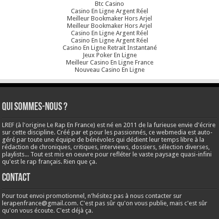
Btc Casino
Casino En Ligne Argent Réel
Meilleur Bookmaker Hors Arjel
Meilleur Bookmaker Hors Arjel
Casino En Ligne Argent Réel
Casino En Ligne Argent Réel
Casino En Ligne Retrait Instantané
Jeux Poker En Ligne
Meilleur Casino En Ligne France
Nouveau Casino En Ligne
Qui sommes-nous ?
LREF (à l'origine Le Rap En France) est né en 2011 de la furieuse envie d'écrire
sur cette discipline. Créé par et pour les passionnés, ce webmedia est auto-
géré par toute une équipe de bénévoles qui dédient leur temps libre à la
rédaction de chroniques, critiques, interviews, dossiers, sélection diverses,
playlists... Tout est mis en oeuvre pour refléter le vaste paysage quasi-infini
qu'est le rap français. Rien que ça.
Contact
Pour tout envoi promotionnel, n'hésitez pas à nous contacter sur
lerapenfrance@gmail.com
. C'est pas sûr qu'on vous publie, mais c'est sûr
qu'on vous écoute. C'est déjà ça.