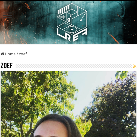
Home
/
zoef
zoef