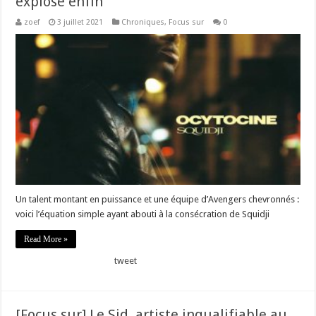
explose enfin
zoef
3 juillet 2021
Chroniques
,
Focus sur
0
Un talent montant en puissance et une équipe d’Avengers chevronnés :
voici l’équation simple ayant abouti à la consécration de Squidji
Read More »
tweet
[Focus sur] Le Sid, artiste inqualifiable au