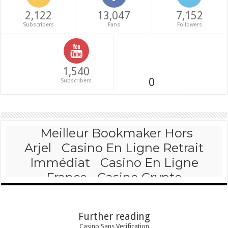
2,122
13,047
7,152
Subscribers
Fans
Followers
1,540
0
Subscribers
Further reading
Casino Sans Verification