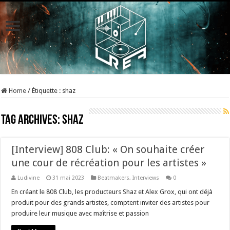
Home
/
Étiquette :
shaz
Tag Archives:
shaz
[Interview] 808 Club: « On souhaite créer
une cour de récréation pour les artistes »
Ludivine
31 mai 2023
Beatmakers
,
Interviews
0
En créant le 808 Club, les producteurs Shaz et Alex Grox, qui ont déjà
produit pour des grands artistes, comptent inviter des artistes pour
produire leur musique avec maîtrise et passion