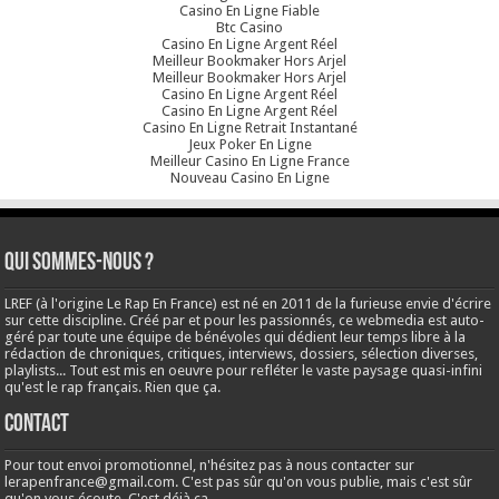
Casino En Ligne Fiable
Btc Casino
Casino En Ligne Argent Réel
Meilleur Bookmaker Hors Arjel
Meilleur Bookmaker Hors Arjel
Casino En Ligne Argent Réel
Casino En Ligne Argent Réel
Casino En Ligne Retrait Instantané
Jeux Poker En Ligne
Meilleur Casino En Ligne France
Nouveau Casino En Ligne
Qui sommes-nous ?
LREF (à l'origine Le Rap En France) est né en 2011 de la furieuse envie d'écrire
sur cette discipline. Créé par et pour les passionnés, ce webmedia est auto-
géré par toute une équipe de bénévoles qui dédient leur temps libre à la
rédaction de chroniques, critiques, interviews, dossiers, sélection diverses,
playlists... Tout est mis en oeuvre pour refléter le vaste paysage quasi-infini
qu'est le rap français. Rien que ça.
Contact
Pour tout envoi promotionnel, n'hésitez pas à nous contacter sur
lerapenfrance@gmail.com
. C'est pas sûr qu'on vous publie, mais c'est sûr
qu'on vous écoute. C'est déjà ça.