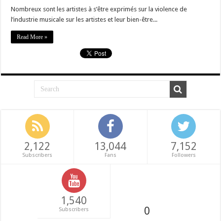
Nombreux sont les artistes à s’être exprimés sur la violence de
l’industrie musicale sur les artistes et leur bien-être...
Read More »
2,122
13,044
7,152
Subscribers
Fans
Followers
1,540
0
Subscribers