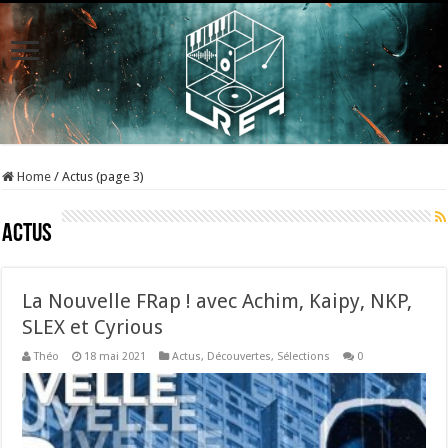
Home
/
Actus (page 3)
Actus
La Nouvelle FRap ! avec Achim, Kaipy, NKP,
SLEX et Cyrious
Théo
18 mai 2021
Actus
,
Découvertes
,
Sélections
0