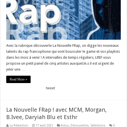
Avec la rubrique découverte La Nouvelle FRap, on digge les nouveaux
talents du rap francophone qui vont bousculer le game et vos playlists
dans les mois à venir ! A intervalles de temps réguliers, LREF vous
propose un petit panel de cinq artistes auxquel.le.s il est urgent de
jeter une …
Read More »
tweet
La Nouvelle FRap ! avec MCM, Morgan,
B.Ivee, Daryiah Blu et Esthr
La Rédaction
17 avril 2021
Actus
,
Découvertes
,
Sélections
0