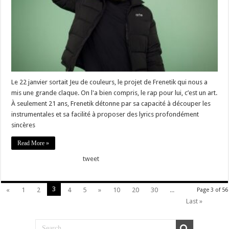
Le 22 janvier sortait Jeu de couleurs, le projet de Frenetik qui nous a
mis une grande claque. On l'a bien compris, le rap pour lui, c’est un art.
À seulement 21 ans, Frenetik détonne par sa capacité à découper les
instrumentales et sa facilité à proposer des lyrics profondément
sincères
Read More »
tweet
3
«
1
2
4
5
»
10
20
30
...
Page 3 of 56
Last »