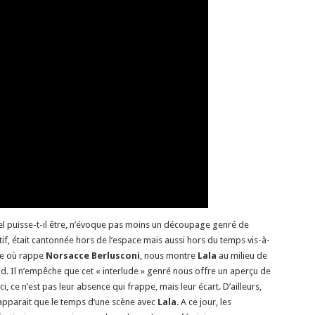
el puisse-t-il être, n’évoque pas moins un découpage genré de
if, était cantonnée hors de l’espace mais aussi hors du temps vis-à-
lle où rappe
Norsacce Berlusconi
, nous montre
Lala
au milieu de
d. Il n’empêche que cet « interlude » genré nous offre un aperçu de
 ce n’est pas leur absence qui frappe, mais leur écart. D’ailleurs,
e n’apparait que le temps d’une scène avec
Lala
. A ce jour, les