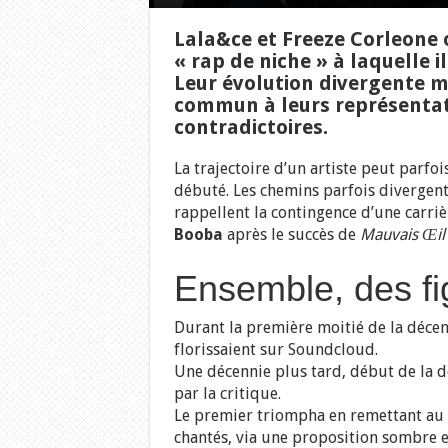
Lala&ce et Freeze Corleone o
« rap de niche » à laquelle 
Leur évolution divergente mé
commun à leurs représentati
contradictoires.
La trajectoire d’un artiste peut parfoi
débuté. Les chemins parfois diverge
rappellent la contingence d’une carriè
Booba
après le succès de
Mauvais Œil
Ensemble, des fi
Durant la première moitié de la décen
florissaient sur Soundcloud.
Une décennie plus tard, début de la 
par la critique.
Le premier triompha en remettant au g
chantés, via une proposition sombre 