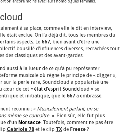
fortiori encore moins avec leurs homologues féminins.
dcloud
alement à sa place, comme elle le dit en interview,
le était exclue. On l’a déjà dit, tous les membres du
certains aspects. Le
667
, bien avant d’être une
lectif bousillé d’influences diverses, recrachées tout
es des classiques et des avant-gardes.
d aussi à la lueur de ce qu’à pu représenter
eforme musicale où règne le principe de « digger »,
r sur la perle rare, Soundcloud a popularisé une
Au cœur de cet
« état d’esprit Soundcloud »
se
entrique et initiatique, que le
667
a embrassé.
ement reconnu : «
Musicalement parlant, on se
ans même se connaître.
». Bien sûr, elle fut plus
ue d’un
Norsacce
. Toutefois, comment ne pas être
lip
Cabriole 78
et le clip
TX
de
Freeze
?