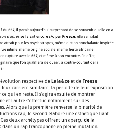
if du
667
, il parait aujourd’hui surprenant de se souvenir qu’elle en a
Son d’après
se faisait encore s/o par
Freeze
, elle semblait
ême attrait pour les psychotropes, même diction nonchalante inspirée
 vie intime, même origine sociale, même fierté africaine.
 en rupture avec le
667
, et même à son encontre. En effet,
aginaire que l’on qualifiera de queer, à contre-courant de la
cte.
l’évolution respective de
Lala&ce
et de
Freeze
leur carrière similaire, la période de leur exposition
e qui en reste. Il s’agira ensuite de montrer
ne et l’autre s’effectue notamment sur des
s. Alors que la première renverse la binarité de
ductions rap, le second élabore une esthétique liant
e. Ces deux archétypes offrent un aperçu
de la
s
dans un rap francophone en pleine mutation.