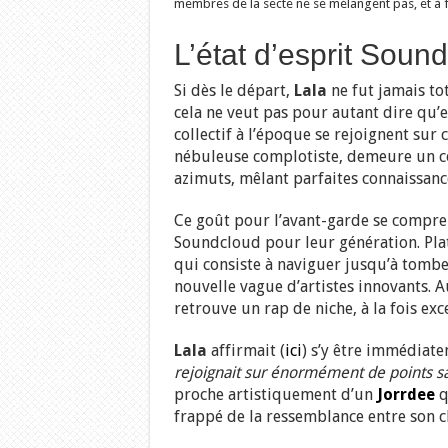
membres de la secte ne se mélangent pas, et à 
L’état d’esprit Soun
Si dès le départ,
Lala
ne fut jamais tot
cela ne veut pas pour autant dire qu’el
collectif à l’époque se rejoignent sur 
nébuleuse complotiste, demeure un col
azimuts, mêlant parfaites connaissanc
Ce goût pour l’avant-garde se compren
Soundcloud pour leur génération. Plat
qui consiste à naviguer jusqu’à tombe
nouvelle vague d’artistes innovants. 
retrouve un rap de niche, à la fois exc
Lala
affirmait (
ici
) s’y être immédiat
rejoignait sur énormément de points s
proche artistiquement d’un
Jorrdee
q
frappé de la ressemblance entre son c