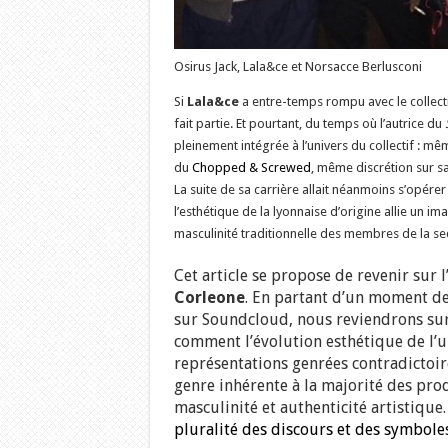
Osirus Jack, Lala&ce et Norsacce Berlusconi
Si
Lala&ce
a entre-temps rompu avec le collect
fait partie. Et pourtant, du temps où l’autrice du
pleinement intégrée à l’univers du collectif : m
du
Chopped & Screwed
, même discrétion sur sa
La suite de sa carrière allait néanmoins s’opérer
l’esthétique de la lyonnaise d’origine allie un im
masculinité traditionnelle des membres de la se
Cet article se propose de revenir sur 
Corleone
. En partant d’un moment de 
sur Soundcloud, nous reviendrons sur c
comment l’évolution esthétique de l’u
représentations genrées contradictoire
genre inhérente à la majorité des pro
masculinité et authenticité artistiqu
pluralité des discours et des symbole