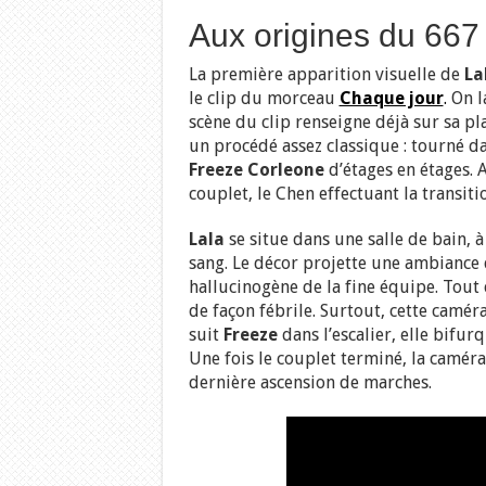
Aux origines du 667
La première apparition visuelle de
La
le clip du morceau
Chaque jour
.
On la
scène du clip renseigne déjà sur sa p
un procédé assez classique : tourné d
Freeze Corleone
d’étages en étages. 
couplet, le Chen effectuant la transit
Lala
se situe dans une salle de bain, 
sang. Le décor projette une ambiance
hallucinogène de la fine équipe. Tout c
de façon fébrile. Surtout, cette camér
suit
Freeze
dans l’escalier, elle bifur
Une fois le couplet terminé, la camér
dernière ascension de marches.