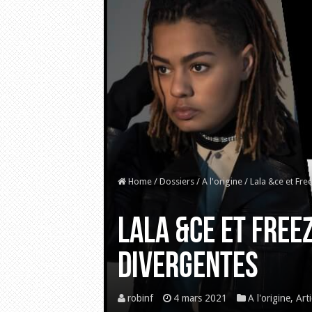
Home
/
Dossiers
/
A l'origine
/
Lala &ce et Fre
Lala &ce et Free
divergentes
robinf
4 mars 2021
A l'origine
,
Art