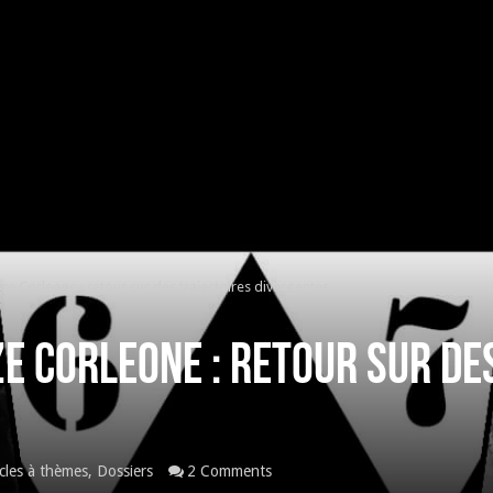
eze Corleone : retour sur des trajectoires divergentes
ze Corleone : retour sur de
icles à thèmes
,
Dossiers
2 Comments