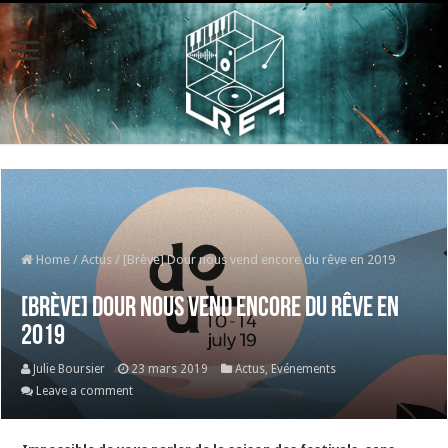
Home
/
Actus
/
[Brève] Dour nous vend encore du rêve en 2019
[Brève] Dour nous vend encore du rêve en
2019
Julie Boursier
23 mars 2019
Actus
,
Evénements
Leave a comment