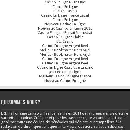
Casino En Ligne Sans Kyc
Casino En Ligne
Bitcoin Casino
Casino En Ligne France Légal
Casino En Ligne
Nouveau Casino En Ligne
Nouveaux Casinos En Ligne 2026
Casino En Ligne Retrait Immédiat
Casino En Ligne Fiable
Btc Casino
Casino En Ligne Argent Réel
Meilleur Bookmaker Hors Arjel
Meilleur Bookmaker Hors Arjel
Casino En Ligne Argent Réel
Casino En Ligne Argent Réel
Casino En Ligne Retrait Instantané
Jeux Poker En Ligne
Meilleur Casino En Ligne France
Nouveau Casino En Ligne
Qui sommes-nous ?
LREF (à l'origine Le Rap En France) est né en 2011 de la furieuse envie d'écrire
sur cette discipline. Créé par et pour les passionnés, ce webmedia est auto-
géré par toute une équipe de bénévoles qui dédient leur temps libre à la
rédaction de chroniques, critiques, interviews, dossiers, sélection diverses,