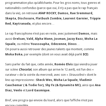
programmation plus qu’alléchante. Pour les gros noms, tous genres et
nationalités confondus (parce que oui, il n’y a pas que le rap français
dans la vie), on retrouve
A$AP ROCKY, Damso, Rae Sremmurd,
Skepta, Disclosure, Flatbush Zombie, Laurent Garnier, Trippie
Red, Kaytranada,
et plus encore…
Le rap francophone n’est pas en reste, avec justement
Damso,
mais
aussi
Orelsan, Vald, Alpha Wann, Josman, Jazzy Bazz, Moha La
Squale,
ou même
Youssoupha, Odezenne, Dinos
…
On pourra aussi retrouver des jeunes talents qui montent, comme
Moka Boka
, par exemple (dont on vous avait déjà parlé
ICI
)
Sans parler du fait que, cette année,
Roméo Elvis
(qui viendra jouer
sur scène
Chocolat
, son album qui arrive le 12 avril), est l’un des «
curateur » de la soirée du mercredi, avec son «
Straussfest
» dont le
line-up impressionne :
Sheck Wes, Moha La Squale, Vladimir
Cauchemar ( & Todie for), Shy Fx (& Dynamite MC)
, ainsi que
Ana
Diaz, Venlo
et
Lord Gasmique
.
Bref, une progra qui envoie du lourd, alors que l’affiche n’est pas
encore complète…