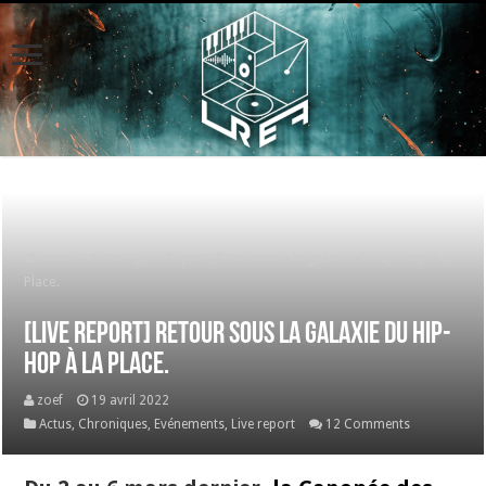
Home
/
Actus
/
[Live Report] Retour sous la galaxie du Hip-Hop à La
Place.
[Live Report] Retour sous la galaxie du Hip-
Hop à La Place.
zoef
19 avril 2022
Actus
,
Chroniques
,
Evénements
,
Live report
12 Comments