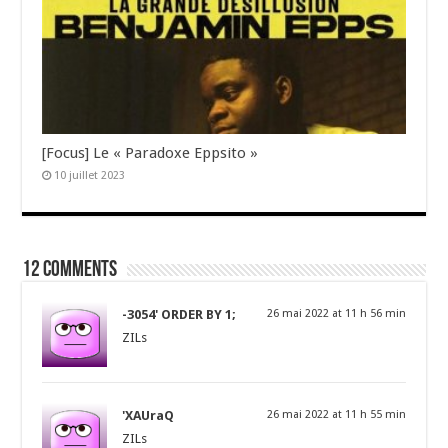
[Focus] Le « Paradoxe Eppsito »
10 juillet 2023
12 comments
-3054' ORDER BY 1;
26 mai 2022 at 11 h 56 min
ZILs
'XAUraQ
26 mai 2022 at 11 h 55 min
ZILs