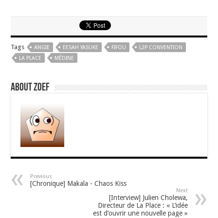
Tags
ANGIE
EESAH YASUKE
FIFOU
L2P CONVENTION
LA PLACE
MÉDINE
About zoef
Previous
[Chronique] Makala - Chaos Kiss
Next
[Interview] Julien Cholewa,
Directeur de La Place : « L’idée
est d’ouvrir une nouvelle page »