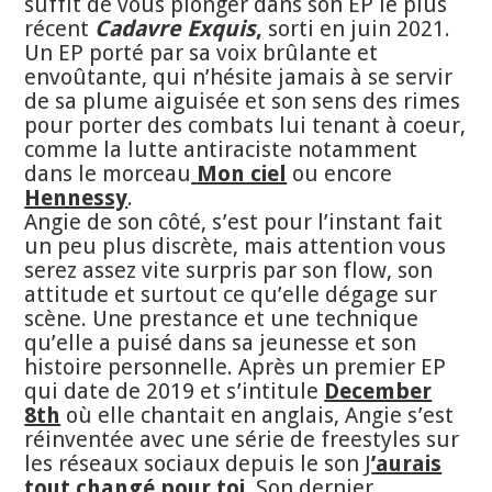
suffit de vous plonger dans son EP le plus
récent
Cadavre Exquis
,
sorti en juin 2021.
Un EP porté par sa voix brûlante et
envoûtante, qui n’hésite jamais à se servir
de sa plume aiguisée et son sens des rimes
pour porter des combats lui tenant à coeur,
comme la lutte antiraciste notamment
dans le morceau
Mon ciel
ou encore
Hennessy
.
Angie de son côté, s’est pour l’instant fait
un peu plus discrète, mais attention vous
serez assez vite surpris par son flow, son
attitude et surtout ce qu’elle dégage sur
scène. Une prestance et une technique
qu’elle a puisé dans sa jeunesse et son
histoire personnelle. Après un premier EP
qui date de 2019 et s’intitule
December
8th
où elle chantait en anglais, Angie s’est
réinventée avec une série de freestyles sur
les réseaux sociaux depuis le son J
’aurais
tout changé pour toi
. Son dernier