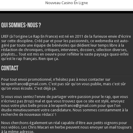
Nouveau Casino En Ligne
Qui sommes-nous ?
LREF (à l'origine Le Rap En France) est né en 2011 de la furieuse envie d'écrire
sur cette discipline. Créé par et pour les passionnés, ce webmedia est auto-
géré par toute une équipe de bénévoles qui dédient leur temps libre à la
rédaction de chroniques, critiques, interviews, dossiers, sélection diverses,
playlists... Tout est mis en oeuvre pour refléter le vaste paysage quasi-infini
qu'est le rap français. Rien que ça.
Contact
Pour tout envoi promotionnel, n'hésitez pas à nous contacter sur
lerapenfrance@gmail.com
. C'est pas sûr qu'on vous publie, mais c'est sûr
qu'on vous écoute. C'est déjà ça.
Si vous vous sentez l'envie de partager votre passion pour le rap, que vous
n'écrivez pas (trop) mal et que vous trouvez que ce site est stylé, envoyez
nous votre plus belle prose à
lerapenfrance@gmail.com
pour que l'on
étudie minutieusement votre candidature. Nous sommes constamment à la
recherche de nouveaux rédacs' !
Nous cherchons également un réal capable d'être aux petits oignons pour
nos vidéos. Les Chris Macari en herbe peuvent nous envoyer un mail toujours
à la même adresse.