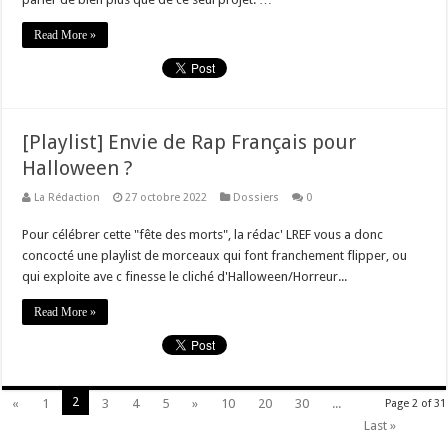
Read More »
[Playlist] Envie de Rap Français pour
Halloween ?
La Rédaction
27 octobre 2022
Dossiers
0
Pour célébrer cette "fête des morts", la rédac' LREF vous a donc
concocté une playlist de morceaux qui font franchement flipper, ou
qui exploite ave c finesse le cliché d'Halloween/Horreur...
Read More »
2
«
1
3
4
5
»
10
20
30
...
Page 2 of 31
Last »